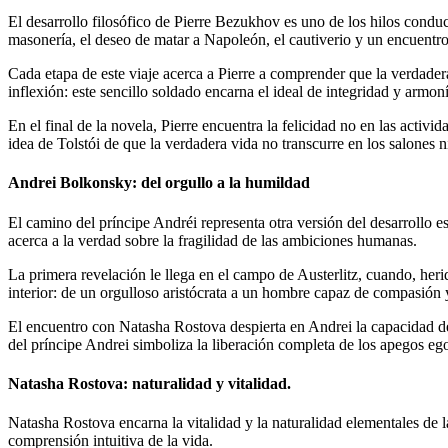
El desarrollo filosófico de Pierre Bezukhov es uno de los hilos conduc
masonería, el deseo de matar a Napoleón, el cautiverio y un encuentr
Cada etapa de este viaje acerca a Pierre a comprender que la verdadera
inflexión: este sencillo soldado encarna el ideal de integridad y armo
En el final de la novela, Pierre encuentra la felicidad no en las activi
idea de Tolstói de que la verdadera vida no transcurre en los salones ni
Andrei Bolkonsky: del orgullo a la humildad
El camino del príncipe Andréi representa otra versión del desarrollo es
acerca a la verdad sobre la fragilidad de las ambiciones humanas.
La primera revelación le llega en el campo de Austerlitz, cuando, heri
interior: de un orgulloso aristócrata a un hombre capaz de compasión 
El encuentro con Natasha Rostova despierta en Andrei la capacidad de 
del príncipe Andrei simboliza la liberación completa de los apegos egoí
Natasha Rostova: naturalidad y vitalidad.
Natasha Rostova encarna la vitalidad y la naturalidad elementales de l
comprensión intuitiva de la vida.