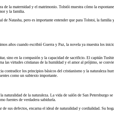
ra de la maternidad y el matrimonio. Tolstói muestra cómo la espontanei
or y la familia.
al de Natasha, pero es importante entender que para Tolstoi, la familia 
imos años cuando escribió Guerra y Paz, la novela ya muestra los inicio
ar, sino en la compasión y la capacidad de sacrificio. El capitán Tushin,
a las virtudes cristianas de la humildad y el amor al prójimo, se convier
cia contradice los principios básicos del cristianismo y la naturaleza hu
resentes como un subtexto importante.
con la naturalidad de la naturaleza. La vida de salón de San Petersburgo
como fuentes de verdadera sabiduría.
ar de sus defectos, encarna el ideal de naturalidad y cordialidad. Su ho