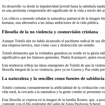
Su desarrollo va desde la impulsividad juvenil hasta la sabiduría madu
en una profunda comprensión del significado de la vida a través del am
Los críticos a menudo señalan la naturaleza patriarcal de la imagen fin
humana, una alternativa a las falsas ambiciones de la vida pública.
Filosofía de la no violencia y cosmovisión cristiana
Aunque Tolstói aún no había alcanzado el pacifismo radical de sus últ
una empresa heroica, sino como caos y destrucción sin sentido.
Tolstói demuestra que la verdadera grandeza no reside en la gloria milit
significativa que los famosos generales. Platón Karatayev, quien encarn
Esta tendencia refleja las ideas emergentes de Tolstói de que la violen
filosofía integral de la no violencia, pero ya en Guerra y Paz están p
La naturaleza y la sencillez como fuentes de sabiduría
Tolstói contrasta constantemente la artificialidad de la civilización 
vida rural, la cercanía a la naturaleza y la gente común se presentan 
Esta filosofía se expresa en la imagen de la familia Rostov, que, a pes
contraste con el frío esplendor del salón de Anna Pavlovna Scherer.