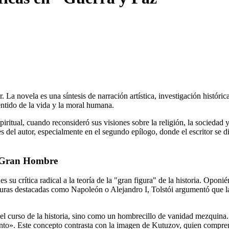
 La novela es una síntesis de narración artística, investigación históri
 sentido de la vida y la moral humana.
ritual, cuando reconsideró sus visiones sobre la religión, la sociedad y
nes del autor, especialmente en el segundo epílogo, donde el escritor se d
el Gran Hombre
 es su crítica radical a la teoría de la "gran figura" de la historia. Opo
iguras destacadas como Napoleón o Alejandro I, Tolstói argumentó que l
l curso de la historia, sino como un hombrecillo de vanidad mezquina. 
o». Este concepto contrasta con la imagen de Kutuzov, quien comprende