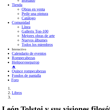
Bordado
Tienda
Obras en venta
Pedir una pintura
Catálogo
Comunidad
Línea
Gallerix Top-100
Mejores obras de arte
Nuevos álbumes
Todos los miembros
Interactivo
Calendario de eventos
Rompecabezas
Нейрогенератор
🔥
Quince rompecabezas
Fondos de pantalla
Foro
Libros
León Tolstoi y sus visiones filo