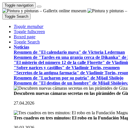
Toggle navigation
Toggle Search
Toggle menubar
Toggle fullscreen
Boxed page
Toggle Search
Noticias
Resumen de "El calendario maya" de Victoria Lederman
Resumen de "Tardes en una granja cerca de Dikanka" de 
"El misterio del número 12 de la calle Florette" de Vladim
"Sobre narices y castillos" de Vladimir Torin, resumen
"Secretos de la antigua farmacia" de Vladimir Torin, res
Resumen de "Lucharon por su patria" de Mijaíl Shólojo
Resumen de "El destino de un hombre" de Mijaíl Shólojov
Descubren nuevas cámaras secretas en las pirámides de Gi
27.04.2026
Tres cuadros en tres minutos: El robo en la Fundación M
30.03.2026