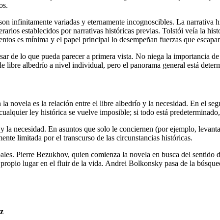
os.
 son infinitamente variadas y eternamente incognoscibles. La narrativa hi
iterarios establecidos por narrativas históricas previas. Tolstói veía la 
ntos es mínima y el papel principal lo desempeñan fuerzas que escapa
 pesar de lo que pueda parecer a primera vista. No niega la importancia de
de libre albedrío a nivel individual, pero el panorama general está det
a novela es la relación entre el libre albedrío y la necesidad. En el seg
cualquier ley histórica se vuelve imposible; si todo está predeterminado,
 y la necesidad. En asuntos que solo le conciernen (por ejemplo, levant
ente limitada por el transcurso de las circunstancias históricas.
ncipales. Pierre Bezukhov, quien comienza la novela en busca del sentido
propio lugar en el fluir de la vida. Andrei Bolkonsky pasa de la búsque
ez