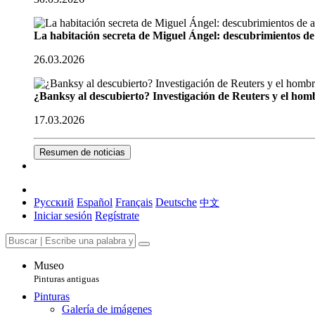
La habitación secreta de Miguel Ángel: descubrimientos de 
26.03.2026
¿Banksy al descubierto? Investigación de Reuters y el homb
17.03.2026
Resumen de noticias
Русский
Español
Français
Deutsche
中文
Iniciar sesión
Regístrate
Museo
Pinturas antiguas
Pinturas
Galería de imágenes