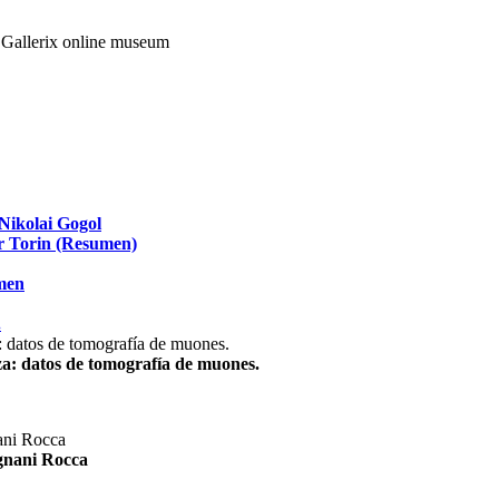
Nikolai Gogol
ir Torin (Resumen)
umen
.
za: datos de tomografía de muones.
agnani Rocca