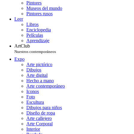
Pintores
Museos del mundo
Pintores rusos
Leer
Libros
Enciclopedia
Películas
Aprendizaje
ArtClub
Nuestros contemporáneos
Expo
Arte pictórico
Dibujos
Arte digital
Hecho a mano
Arte contemporáneo
Iconos
Foto
Escultura
Dibujos para niños
Diseño de ropa
Arte callejero
Arte Corporal
Interior