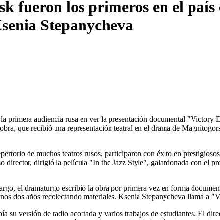
 fueron los primeros en el país 
 Ksenia Stepanycheva
rimera audiencia rusa en ver la presentación documental "Victory Da
 la obra, que recibió una representación teatral en el drama de Magnitog
epertorio de muchos teatros rusos, participaron con éxito en prestigios
o director, dirigió la película "In the Jazz Style", galardonada con el 
rgo, el dramaturgo escribió la obra por primera vez en forma documenta
 unos dos años recolectando materiales. Ksenia Stepanycheva llama a "Vi
ía su versión de radio acortada y varios trabajos de estudiantes. El dir