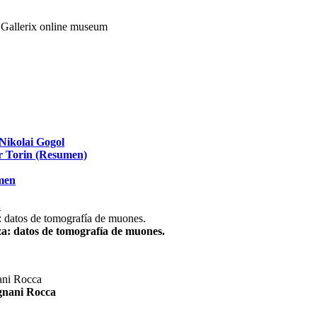
Nikolai Gogol
ir Torin (Resumen)
umen
.
za: datos de tomografía de muones.
agnani Rocca