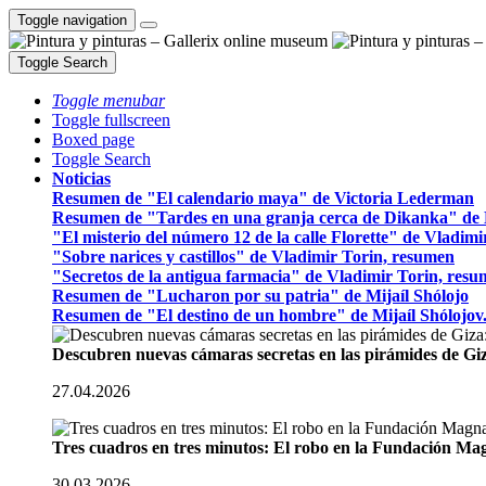
Toggle navigation
Toggle Search
Toggle menubar
Toggle fullscreen
Boxed page
Toggle Search
Noticias
Resumen de "El calendario maya" de Victoria Lederman
Resumen de "Tardes en una granja cerca de Dikanka" de 
"El misterio del número 12 de la calle Florette" de Vladim
"Sobre narices y castillos" de Vladimir Torin, resumen
"Secretos de la antigua farmacia" de Vladimir Torin, res
Resumen de "Lucharon por su patria" de Mijaíl Shólojo
Resumen de "El destino de un hombre" de Mijaíl Shólojov
Descubren nuevas cámaras secretas en las pirámides de Gi
27.04.2026
Tres cuadros en tres minutos: El robo en la Fundación M
30.03.2026