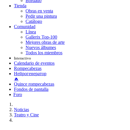
Bordado
Tienda
Obras en venta
Pedir una pintura
Catálogo
Comunidad
Línea
Gallerix Top-100
Mejores obras de arte
Nuevos álbumes
Todos los miembros
Interactivo
Calendario de eventos
Rompecabezas
Нейрогенератор
🔥
Quince rompecabezas
Fondos de pantalla
Foro
Noticias
Teatro y Cine