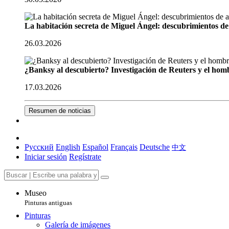
La habitación secreta de Miguel Ángel: descubrimientos de 
26.03.2026
¿Banksy al descubierto? Investigación de Reuters y el homb
17.03.2026
Resumen de noticias
Русский
English
Español
Français
Deutsche
中文
Iniciar sesión
Regístrate
Museo
Pinturas antiguas
Pinturas
Galería de imágenes