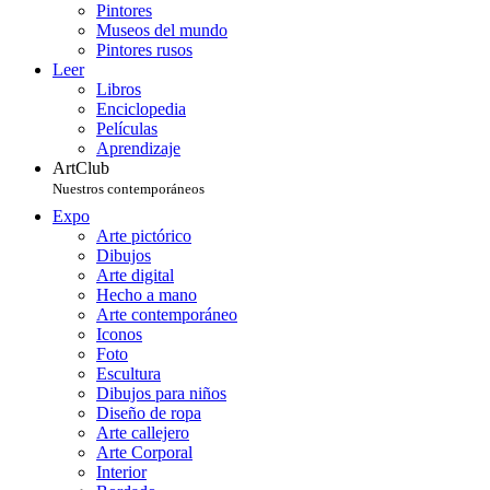
Pintores
Museos del mundo
Pintores rusos
Leer
Libros
Enciclopedia
Películas
Aprendizaje
ArtClub
Nuestros contemporáneos
Expo
Arte pictórico
Dibujos
Arte digital
Hecho a mano
Arte contemporáneo
Iconos
Foto
Escultura
Dibujos para niños
Diseño de ropa
Arte callejero
Arte Corporal
Interior