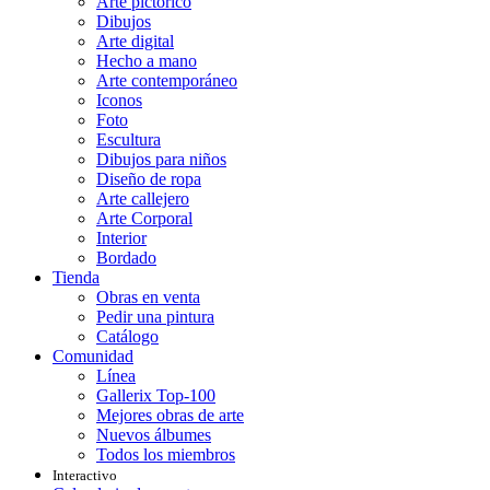
Arte pictórico
Dibujos
Arte digital
Hecho a mano
Arte contemporáneo
Iconos
Foto
Escultura
Dibujos para niños
Diseño de ropa
Arte callejero
Arte Corporal
Interior
Bordado
Tienda
Obras en venta
Pedir una pintura
Catálogo
Comunidad
Línea
Gallerix Top-100
Mejores obras de arte
Nuevos álbumes
Todos los miembros
Interactivo