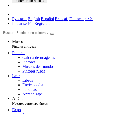
Resumen de noticias
Русский
English
Español
Français
Deutsche
中文
Iniciar sesión
Regístrate
Museo
Pinturas antiguas
Pinturas
Galería de imágenes
Pintores
Museos del mundo
Pintores rusos
Leer
Libros
Enciclopedia
Películas
Aprendizaje
ArtClub
Nuestros contemporáneos
Expo