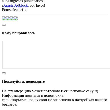
a los ingresos publicitarios.
¡
Apaga Adblock
, por favor!
Fotos aleatorias
Кому понравилось
Пожалуйста, подождите
На эту операцию может потребоваться несколько секунд.
Информация появится в новом окне,
если открытие новых окон не запрещено в настройках вашего
браузера.