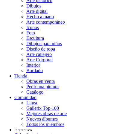
Arte pictórico
Dibujos
Arte digital
Hecho a mano
Arte contemporáneo
Iconos
Foto
Escultura
Dibujos para niños
Diseño de ropa
Arte callejero
Arte Corporal
Interior
Bordado
Tienda
Obras en venta
Pedir una pintura
Catálogo
Comunidad
Línea
Gallerix Top-100
Mejores obras de arte
Nuevos álbumes
Todos los miembros
Interactivo