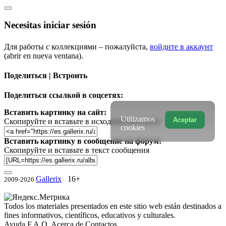
Necesitas iniciar sesión
Для работы с коллекциями – пожалуйста,
войдите в аккаунт
(abrir en nueva ventana).
Поделиться | Встроить
Поделиться ссылкой в соцсетях:
Вставить картинку на сайт:
Utilizamos
Aceptar
Скопируйте и вставьте в исходный код сайта
cookies
Вставить картинку в сообщение на форум:
Скопируйте и вставьте в текст сообщения
Gallerix
16+
2009-2026
Todos los materiales presentados en este sitio web están destinados a
fines informativos, científicos, educativos y culturales.
Ayuda
F.A.Q.
Acerca de
Contactos