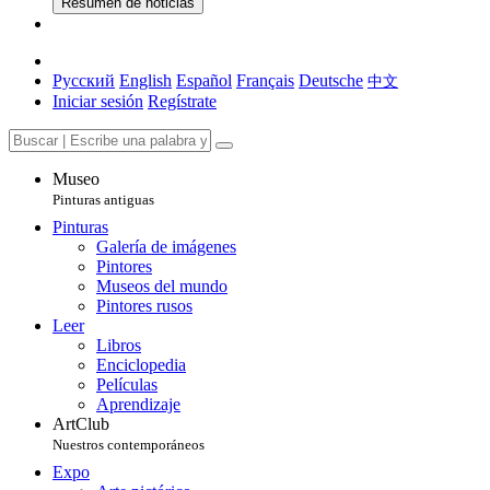
Resumen de noticias
Русский
English
Español
Français
Deutsche
中文
Iniciar sesión
Regístrate
Museo
Pinturas antiguas
Pinturas
Galería de imágenes
Pintores
Museos del mundo
Pintores rusos
Leer
Libros
Enciclopedia
Películas
Aprendizaje
ArtClub
Nuestros contemporáneos
Expo