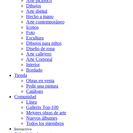
Arte pictórico
Dibujos
Arte digital
Hecho a mano
Arte contemporáneo
Iconos
Foto
Escultura
Dibujos para niños
Diseño de ropa
Arte callejero
Arte Corporal
Interior
Bordado
Tienda
Obras en venta
Pedir una pintura
Catálogo
Comunidad
Línea
Gallerix Top-100
Mejores obras de arte
Nuevos álbumes
Todos los miembros
Interactivo