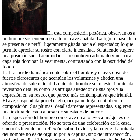
En esta composición pictórica, observamos a
un hombre sosteniendo en alto una ave abatida. La figura masculina
se presenta de perfil, ligeramente girada hacia el espectador, lo que
permite apreciar su rostro con cierta intensidad. Su atuendo sugiere
una posición social acomodada: un sombrero adornado y una rica
capa roja dominan la vestimenta, contrastando con la oscuridad del
fondo.
La luz incide dramáticamente sobre el hombre y el ave, creando
fuertes claroscuros que acentúan los volúmenes y añaden una
atmósfera de solemnidad. La piel del hombre se muestra iluminada,
revelando detalles como las arrugas alrededor de sus ojos y la
expresión en su rostro, que parece más contemplativa que triunfal.
El ave, suspendida por el cuello, ocupa un lugar central en la
composición. Sus plumas, detalladamente representadas, sugieren
una textura delicada a pesar de su estado de muerte.
La disposición del hombre con el ave en alto evoca imágenes de
ofrenda o presentación. No se trata de una celebración de la caza,
sino más bien de una reflexión sobre la vida y la muerte. La mirada
del hombre no es de orgullo por la captura, sino de introspección,
casi melancolía. El fondo oscuro, prácticamente ausente de detalles,