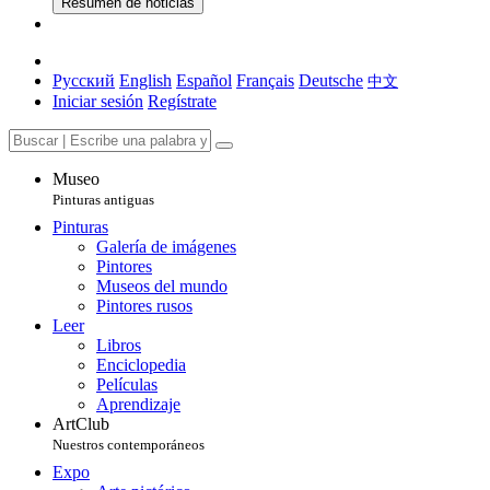
Resumen de noticias
Русский
English
Español
Français
Deutsche
中文
Iniciar sesión
Regístrate
Museo
Pinturas antiguas
Pinturas
Galería de imágenes
Pintores
Museos del mundo
Pintores rusos
Leer
Libros
Enciclopedia
Películas
Aprendizaje
ArtClub
Nuestros contemporáneos
Expo