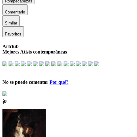
Rompecabezas
Comentario
Similar
Favoritos
Artclub
Mejores Atists contemporáneas
No se puede comentar
Por qué?
℘