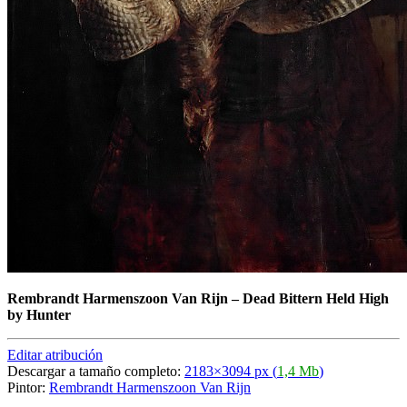
Rembrandt Harmenszoon Van Rijn
–
Dead Bittern Held High
by Hunter
Editar atribución
Descargar a tamaño completo:
2183×3094 px (
1,4 Mb
)
Pintor:
Rembrandt Harmenszoon Van Rijn