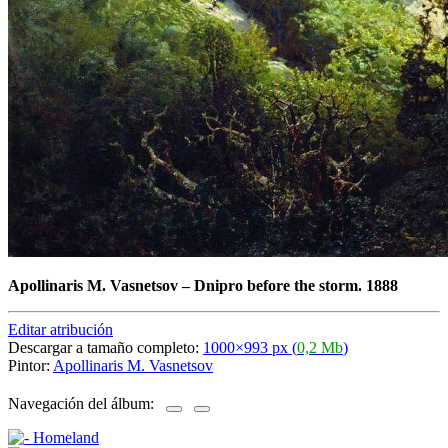
Apollinaris M. Vasnetsov
–
Dnipro before the storm. 1888
Editar atribución
Descargar a tamaño completo:
1000×993 px (
0,2 Mb
)
Pintor:
Apollinaris M. Vasnetsov
Navegación del álbum: