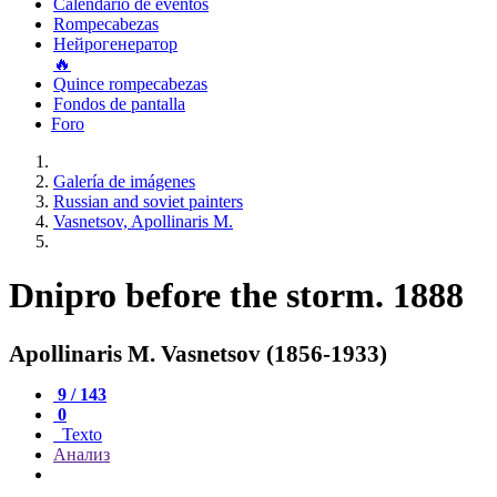
Calendario de eventos
Rompecabezas
Нейрогенератор
🔥
Quince rompecabezas
Fondos de pantalla
Foro
Galería de imágenes
Russian and soviet painters
Vasnetsov, Apollinaris M.
Dnipro before the storm. 1888
Apollinaris M. Vasnetsov (1856-1933)
9 / 143
0
Texto
Анализ