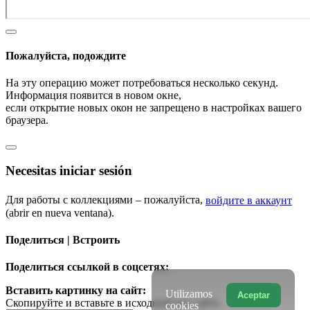
Пожалуйста, подождите
На эту операцию может потребоваться несколько секунд.
Информация появится в новом окне,
если открытие новых окон не запрещено в настройках вашего
браузера.
Necesitas iniciar sesión
Для работы с коллекциями – пожалуйста,
войдите в аккаунт
(abrir en nueva ventana).
Поделиться | Встроить
Поделиться ссылкой в соцсетях:
Вставить картинку на сайт:
Utilizamos
Aceptar
Скопируйте и вставьте в исходный код сайта
cookies