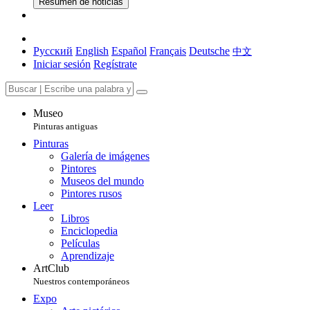
Resumen de noticias
Русский
English
Español
Français
Deutsche
中文
Iniciar sesión
Regístrate
Museo
Pinturas antiguas
Pinturas
Galería de imágenes
Pintores
Museos del mundo
Pintores rusos
Leer
Libros
Enciclopedia
Películas
Aprendizaje
ArtClub
Nuestros contemporáneos
Expo