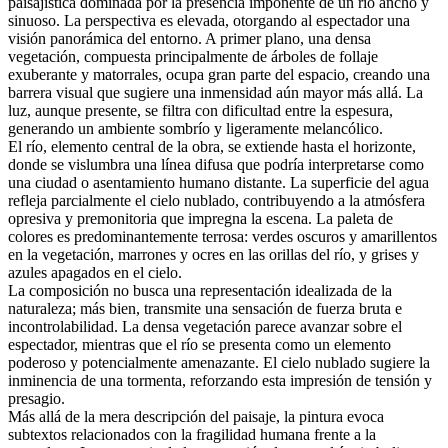
paisajística dominada por la presencia imponente de un río ancho y
sinuoso. La perspectiva es elevada, otorgando al espectador una
visión panorámica del entorno. A primer plano, una densa
vegetación, compuesta principalmente de árboles de follaje
exuberante y matorrales, ocupa gran parte del espacio, creando una
barrera visual que sugiere una inmensidad aún mayor más allá. La
luz, aunque presente, se filtra con dificultad entre la espesura,
generando un ambiente sombrío y ligeramente melancólico.
El río, elemento central de la obra, se extiende hasta el horizonte,
donde se vislumbra una línea difusa que podría interpretarse como
una ciudad o asentamiento humano distante. La superficie del agua
refleja parcialmente el cielo nublado, contribuyendo a la atmósfera
opresiva y premonitoria que impregna la escena. La paleta de
colores es predominantemente terrosa: verdes oscuros y amarillentos
en la vegetación, marrones y ocres en las orillas del río, y grises y
azules apagados en el cielo.
La composición no busca una representación idealizada de la
naturaleza; más bien, transmite una sensación de fuerza bruta e
incontrolabilidad. La densa vegetación parece avanzar sobre el
espectador, mientras que el río se presenta como un elemento
poderoso y potencialmente amenazante. El cielo nublado sugiere la
inminencia de una tormenta, reforzando esta impresión de tensión y
presagio.
Más allá de la mera descripción del paisaje, la pintura evoca
subtextos relacionados con la fragilidad humana frente a la