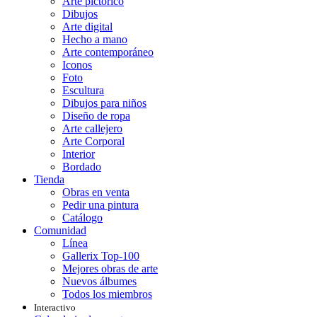
Arte pictórico
Dibujos
Arte digital
Hecho a mano
Arte contemporáneo
Iconos
Foto
Escultura
Dibujos para niños
Diseño de ropa
Arte callejero
Arte Corporal
Interior
Bordado
Tienda
Obras en venta
Pedir una pintura
Catálogo
Comunidad
Línea
Gallerix Top-100
Mejores obras de arte
Nuevos álbumes
Todos los miembros
Interactivo