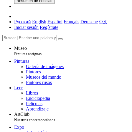
Resumen de noticias
Русский
English
Español
Français
Deutsche
中文
Iniciar sesión
Regístrate
Museo
Pinturas antiguas
Pinturas
Galería de imágenes
Pintores
Museos del mundo
Pintores rusos
Leer
Libros
Enciclopedia
Películas
Aprendizaje
ArtClub
Nuestros contemporáneos
Expo