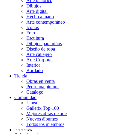
Arte pictórico
Dibujos
Arte digital
Hecho a mano
Arte contemporáneo
Iconos
Foto
Escultura
Dibujos para niños
Diseño de ropa
Arte callejero
Arte Corporal
Interior
Bordado
Tienda
Obras en venta
Pedir una pintura
Catálogo
Comunidad
Línea
Gallerix Top-100
Mejores obras de arte
Nuevos álbumes
Todos los miembros
Interactivo