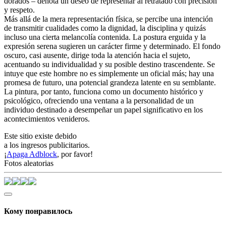
dorados – denota un deseo de representar al retratado con precisión
y respeto.
Más allá de la mera representación física, se percibe una intención
de transmitir cualidades como la dignidad, la disciplina y quizás
incluso una cierta melancolía contenida. La postura erguida y la
expresión serena sugieren un carácter firme y determinado. El fondo
oscuro, casi ausente, dirige toda la atención hacia el sujeto,
acentuando su individualidad y su posible destino trascendente. Se
intuye que este hombre no es simplemente un oficial más; hay una
promesa de futuro, una potencial grandeza latente en su semblante.
La pintura, por tanto, funciona como un documento histórico y
psicológico, ofreciendo una ventana a la personalidad de un
individuo destinado a desempeñar un papel significativo en los
acontecimientos venideros.
Este sitio existe debido
a los ingresos publicitarios.
¡
Apaga Adblock
, por favor!
Fotos aleatorias
Кому понравилось