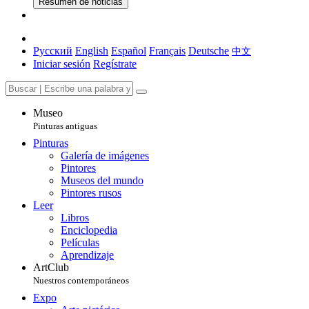
Resumen de noticias
Русский
English
Español
Français
Deutsche
中文
Iniciar sesión
Regístrate
Museo
Pinturas antiguas
Pinturas
Galería de imágenes
Pintores
Museos del mundo
Pintores rusos
Leer
Libros
Enciclopedia
Películas
Aprendizaje
ArtClub
Nuestros contemporáneos
Expo