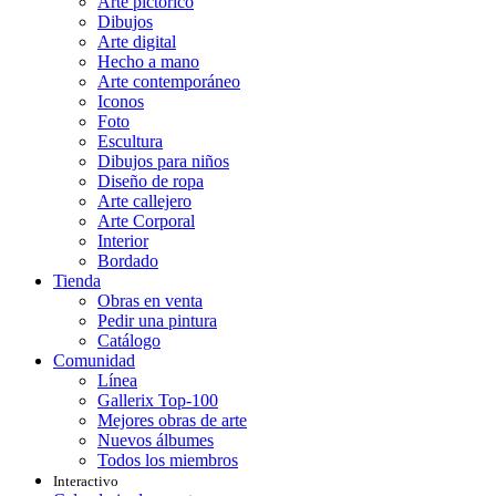
Arte pictórico
Dibujos
Arte digital
Hecho a mano
Arte contemporáneo
Iconos
Foto
Escultura
Dibujos para niños
Diseño de ropa
Arte callejero
Arte Corporal
Interior
Bordado
Tienda
Obras en venta
Pedir una pintura
Catálogo
Comunidad
Línea
Gallerix Top-100
Mejores obras de arte
Nuevos álbumes
Todos los miembros
Interactivo