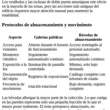
Los vestíbulos y las esclusas de doble puerta amortiguan este efecto
en la mayoría de las zonas, pero las secciones más antiguas del
edificio requieren mayor atención manual para mantener la
estabilidad.
Protocolos de almacenamiento y movimiento
Bóvedas de
Aspecto
Galerías públicas
almacenamiento
Acceso para
Abierto durante el horario
Acceso restringido al
visitantes
de funcionamiento
personal autorizado.
Monitoreo
Seguimiento
Seguimiento
climático
automatizado continuo
automatizado continuo
Exposición a la
Iluminación de pantalla
Mínimo, solo bajo
luz
controlada
demanda
Documentación
Catálogo completo con
Registros de exposiciones
del objeto
informes de estado
Frecuencia de
Bajo demanda, registro
rotación estacional
movimiento
completo
Las bóvedas albergan la mayor parte de la colección. Lo que cuelga
en las paredes representa solo una pequeña fracción de lo que el
museo posee realmente. El resto permanece almacenado, no