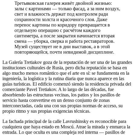
Третьяковская галерея живёт двойной жизнью:
залы с картинами — только фасад, а за ним воздух,
свет и влажность держат под контролем ради
сохранности холста и красочного слоя. Даже
перенос картины по коридору превращается в
отдельную операцию с расчётом каждого
сантиметра, а после закрытия начинается вторая
смена — уборка, сверка и работа реставраторов.
Музей существует не в дни выставок, а в этой
повторяющейся, почти невидимой дисциплине.
La Galería Tretiakov goza de la reputación de ser una de las grandes
instituciones culturales de Rusia, pero dicha reputación se basa en
algo mucho menos romántico que el arte en sí: se fundamenta en la
ingeniería, la logística y la rutina diaria que nunca aparece en las
guías turísticas. El edificio comenzó siendo la residencia privada del
comerciante Pavel Tretiakov. A lo largo de las décadas, fue
absorbiendo las estructuras vecinas, los patios y los pasillos de
servicio hasta convertirse en un denso conjunto de zonas
interconectadas, cada una con sus propias normas de acceso, su
propio ritmo y sus propias exigencias técnicas.
La fachada principal de la calle Lavrushinsky es reconocible para
cualquiera que haya estado en Moscú. Atrae la mirada y enmarca la
entrada. Lo que oculta es una compleja red interna — pasillos de