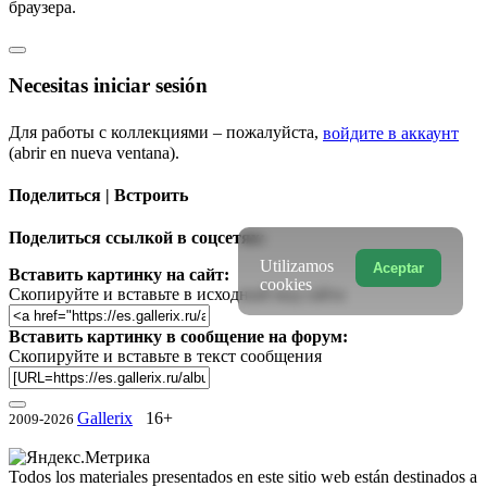
браузера.
Necesitas iniciar sesión
Для работы с коллекциями – пожалуйста,
войдите в аккаунт
(abrir en nueva ventana).
Поделиться | Встроить
Поделиться ссылкой в соцсетях:
Utilizamos
Aceptar
Вставить картинку на сайт:
cookies
Скопируйте и вставьте в исходный код сайта
Вставить картинку в сообщение на форум:
Скопируйте и вставьте в текст сообщения
Gallerix
16+
2009-2026
Todos los materiales presentados en este sitio web están destinados a