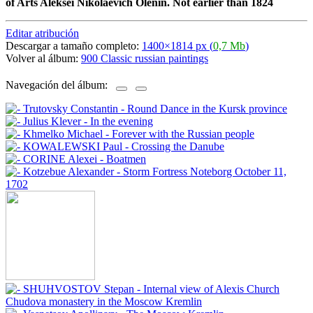
of Arts Aleksei Nikolaevich Olenin. Not earlier than 1824
Editar atribución
Descargar a tamaño completo:
1400×1814 px (
0,7 Mb
)
Volver al álbum:
900 Classic russian paintings
Navegación del álbum: