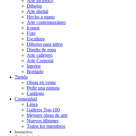
Arte pictórico
Dibujos
Arte digital
Hecho a mano
Arte contemporáneo
Iconos
Foto
Escultura
Dibujos para niños
Diseño de ropa
Arte callejero
Arte Corporal
Interior
Bordado
Tienda
Obras en venta
Pedir una pintura
Catálogo
Comunidad
Línea
Gallerix Top-100
Mejores obras de arte
Nuevos álbumes
Todos los miembros
Interactivo