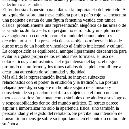
la lectura o al estudio.
El fondo está dispuesto para enfatizar la importancia del retratado. A
su izquierda, sobre una mesa cubierta por un paño rojo, se encuentra
una pequeña estatua de una figura femenina vestida con túnica
clásica, probablemente una representación alegórica de las artes o de
la sabiduría. Junto a ella, un pergamino enrollado y una pluma de
ave sugieren una conexión con el mundo del conocimiento y la
creación artística. La presencia de estos objetos refuerza la idea de
que se trata de un hombre vinculado al ámbito intelectual y cultural.
La composición es equilibrada, aunque ligeramente descentrada para
evitar la rigidez propia de los retratos más formales. El uso de
colores ricos y contrastantes – el rojo intenso del tapiz, el negro
profundo del uniforme y los tonos cálidos de la piel– contribuye a
crear una atmósfera de solemnidad y dignidad.
Más allá de la representación literal, se intuyen subtextos
relacionados con el poder, la erudición y la tradición. La postura
relajada pero digna sugiere un hombre seguro de sí mismo y
consciente de su posición social. Los objetos en el fondo no son
meros accesorios; funcionan como símbolos que aluden a sus logros
y responsabilidades dentro del mundo artístico. El retrato parece
aspirar a inmortalizar no solo la apariencia física, sino también la
personalidad y el legado del retratado. Se percibe una intención de
transmitir un mensaje sobre su importancia en el contexto cultural de
su época.