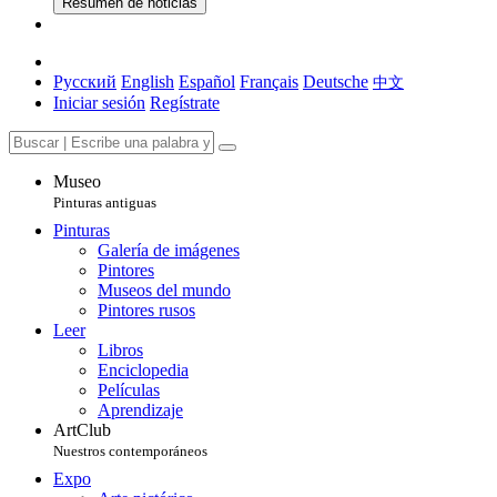
Resumen de noticias
Русский
English
Español
Français
Deutsche
中文
Iniciar sesión
Regístrate
Museo
Pinturas antiguas
Pinturas
Galería de imágenes
Pintores
Museos del mundo
Pintores rusos
Leer
Libros
Enciclopedia
Películas
Aprendizaje
ArtClub
Nuestros contemporáneos
Expo