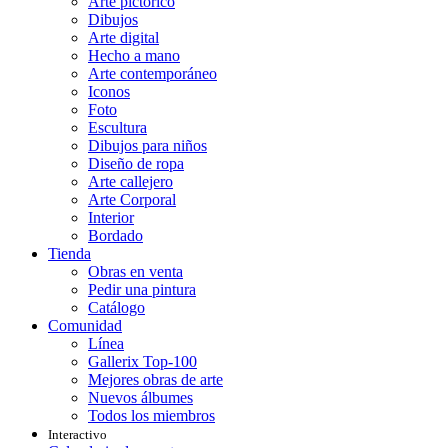
Arte pictórico
Dibujos
Arte digital
Hecho a mano
Arte contemporáneo
Iconos
Foto
Escultura
Dibujos para niños
Diseño de ropa
Arte callejero
Arte Corporal
Interior
Bordado
Tienda
Obras en venta
Pedir una pintura
Catálogo
Comunidad
Línea
Gallerix Top-100
Mejores obras de arte
Nuevos álbumes
Todos los miembros
Interactivo