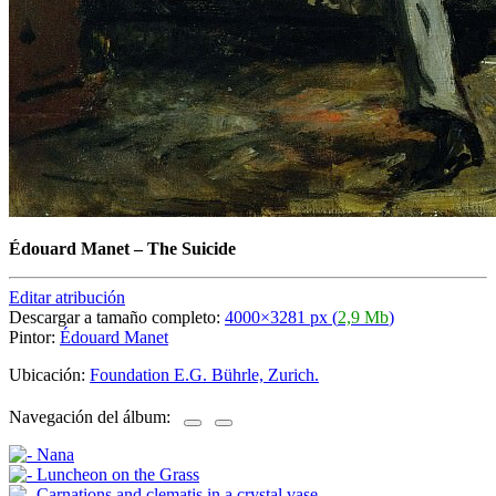
Édouard Manet
–
The Suicide
Editar atribución
Descargar a tamaño completo:
4000×3281 px (
2,9 Mb
)
Pintor:
Édouard Manet
Ubicación:
Foundation E.G. Bührle, Zurich.
Navegación del álbum: