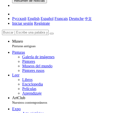
Resumen de noticias
Русский
English
Español
Français
Deutsche
中文
Iniciar sesión
Regístrate
Museo
Pinturas antiguas
Pinturas
Galería de imágenes
Pintores
Museos del mundo
Pintores rusos
Leer
Libros
Enciclopedia
Películas
Aprendizaje
ArtClub
Nuestros contemporáneos
Expo