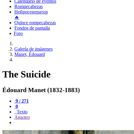
Calendario de eventos
Rompecabezas
Нейрогенератор
🔥
Quince rompecabezas
Fondos de pantalla
Foro
Galería de imágenes
Manet, Édouard
The Suicide
Édouard Manet (1832-1883)
9 / 271
0
Texto
Анализ