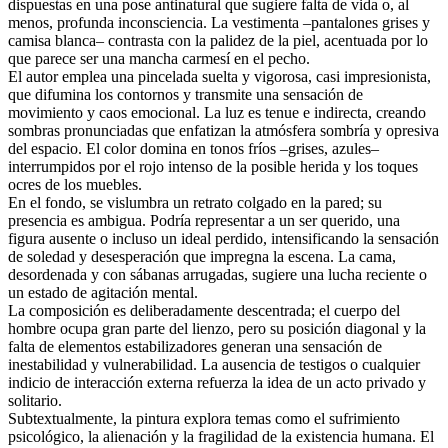
dispuestas en una pose antinatural que sugiere falta de vida o, al
menos, profunda inconsciencia. La vestimenta –pantalones grises y
camisa blanca– contrasta con la palidez de la piel, acentuada por lo
que parece ser una mancha carmesí en el pecho.
El autor emplea una pincelada suelta y vigorosa, casi impresionista,
que difumina los contornos y transmite una sensación de
movimiento y caos emocional. La luz es tenue e indirecta, creando
sombras pronunciadas que enfatizan la atmósfera sombría y opresiva
del espacio. El color domina en tonos fríos –grises, azules–
interrumpidos por el rojo intenso de la posible herida y los toques
ocres de los muebles.
En el fondo, se vislumbra un retrato colgado en la pared; su
presencia es ambigua. Podría representar a un ser querido, una
figura ausente o incluso un ideal perdido, intensificando la sensación
de soledad y desesperación que impregna la escena. La cama,
desordenada y con sábanas arrugadas, sugiere una lucha reciente o
un estado de agitación mental.
La composición es deliberadamente descentrada; el cuerpo del
hombre ocupa gran parte del lienzo, pero su posición diagonal y la
falta de elementos estabilizadores generan una sensación de
inestabilidad y vulnerabilidad. La ausencia de testigos o cualquier
indicio de interacción externa refuerza la idea de un acto privado y
solitario.
Subtextualmente, la pintura explora temas como el sufrimiento
psicológico, la alienación y la fragilidad de la existencia humana. El