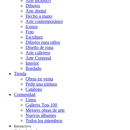
Arte pictórico
Dibujos
Arte digital
Hecho a mano
Arte contemporáneo
Iconos
Foto
Escultura
Dibujos para niños
Diseño de ropa
Arte callejero
Arte Corporal
Interior
Bordado
Tienda
Obras en venta
Pedir una pintura
Catálogo
Comunidad
Línea
Gallerix Top-100
Mejores obras de arte
Nuevos álbumes
Todos los miembros
Interactivo