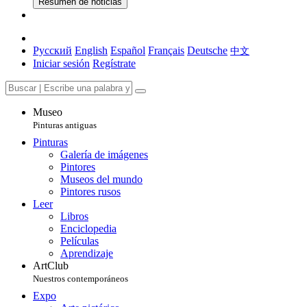
Resumen de noticias
Русский
English
Español
Français
Deutsche
中文
Iniciar sesión
Regístrate
Museo
Pinturas antiguas
Pinturas
Galería de imágenes
Pintores
Museos del mundo
Pintores rusos
Leer
Libros
Enciclopedia
Películas
Aprendizaje
ArtClub
Nuestros contemporáneos
Expo