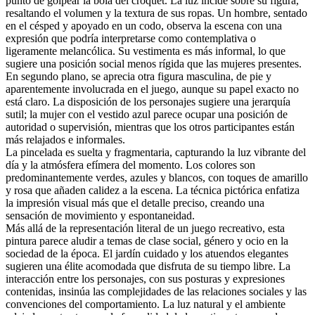
punto de golpear la bola del croquet. La luz incide sobre su figura,
resaltando el volumen y la textura de sus ropas. Un hombre, sentado
en el césped y apoyado en un codo, observa la escena con una
expresión que podría interpretarse como contemplativa o
ligeramente melancólica. Su vestimenta es más informal, lo que
sugiere una posición social menos rígida que las mujeres presentes.
En segundo plano, se aprecia otra figura masculina, de pie y
aparentemente involucrada en el juego, aunque su papel exacto no
está claro. La disposición de los personajes sugiere una jerarquía
sutil; la mujer con el vestido azul parece ocupar una posición de
autoridad o supervisión, mientras que los otros participantes están
más relajados e informales.
La pincelada es suelta y fragmentaria, capturando la luz vibrante del
día y la atmósfera efímera del momento. Los colores son
predominantemente verdes, azules y blancos, con toques de amarillo
y rosa que añaden calidez a la escena. La técnica pictórica enfatiza
la impresión visual más que el detalle preciso, creando una
sensación de movimiento y espontaneidad.
Más allá de la representación literal de un juego recreativo, esta
pintura parece aludir a temas de clase social, género y ocio en la
sociedad de la época. El jardín cuidado y los atuendos elegantes
sugieren una élite acomodada que disfruta de su tiempo libre. La
interacción entre los personajes, con sus posturas y expresiones
contenidas, insinúa las complejidades de las relaciones sociales y las
convenciones del comportamiento. La luz natural y el ambiente