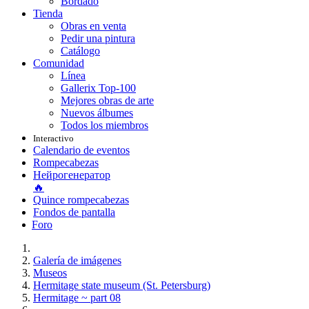
Bordado
Tienda
Obras en venta
Pedir una pintura
Catálogo
Comunidad
Línea
Gallerix Top-100
Mejores obras de arte
Nuevos álbumes
Todos los miembros
Interactivo
Calendario de eventos
Rompecabezas
Нейрогенератор
🔥
Quince rompecabezas
Fondos de pantalla
Foro
Galería de imágenes
Museos
Hermitage state museum (St. Petersburg)
Hermitage ~ part 08