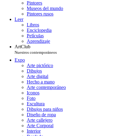
Pintores
Museos del mundo
Pintores rusos
Leer
Libros
Enciclopedia
Películas
Aprendizaje
ArtClub
Nuestros contemporáneos
Expo
Arte pictórico
Dibujos
Arte digital
Hecho a mano
Arte contemporáneo
Iconos
Foto
Escultura
Dibujos para niños
Diseño de ropa
Arte callejero
Arte Corporal
Interior