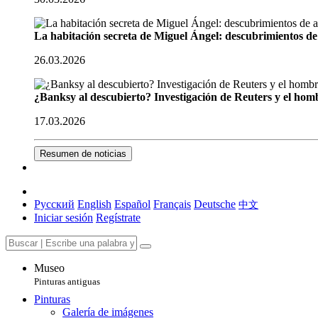
La habitación secreta de Miguel Ángel: descubrimientos de 
26.03.2026
¿Banksy al descubierto? Investigación de Reuters y el homb
17.03.2026
Resumen de noticias
Русский
English
Español
Français
Deutsche
中文
Iniciar sesión
Regístrate
Museo
Pinturas antiguas
Pinturas
Galería de imágenes