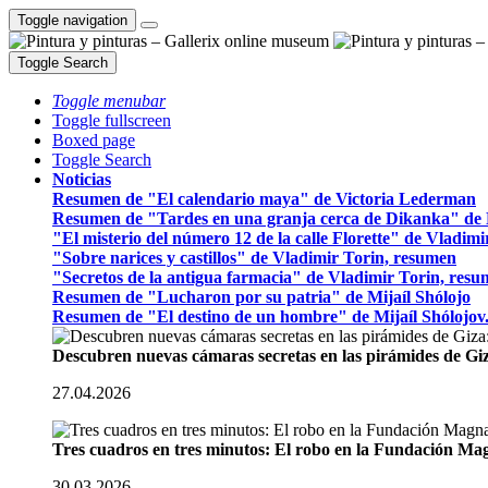
Toggle navigation
Toggle Search
Toggle menubar
Toggle fullscreen
Boxed page
Toggle Search
Noticias
Resumen de "El calendario maya" de Victoria Lederman
Resumen de "Tardes en una granja cerca de Dikanka" de 
"El misterio del número 12 de la calle Florette" de Vladim
"Sobre narices y castillos" de Vladimir Torin, resumen
"Secretos de la antigua farmacia" de Vladimir Torin, res
Resumen de "Lucharon por su patria" de Mijaíl Shólojo
Resumen de "El destino de un hombre" de Mijaíl Shólojov
Descubren nuevas cámaras secretas en las pirámides de Gi
27.04.2026
Tres cuadros en tres minutos: El robo en la Fundación M
30.03.2026