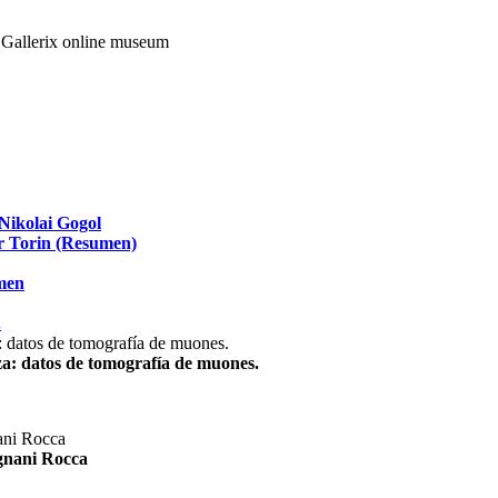
Nikolai Gogol
ir Torin (Resumen)
umen
.
za: datos de tomografía de muones.
agnani Rocca