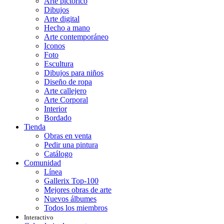
Arte pictórico
Dibujos
Arte digital
Hecho a mano
Arte contemporáneo
Iconos
Foto
Escultura
Dibujos para niños
Diseño de ropa
Arte callejero
Arte Corporal
Interior
Bordado
Tienda
Obras en venta
Pedir una pintura
Catálogo
Comunidad
Línea
Gallerix Top-100
Mejores obras de arte
Nuevos álbumes
Todos los miembros
Interactivo