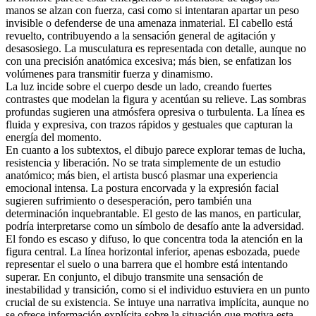
manos se alzan con fuerza, casi como si intentaran apartar un peso
invisible o defenderse de una amenaza inmaterial. El cabello está
revuelto, contribuyendo a la sensación general de agitación y
desasosiego. La musculatura es representada con detalle, aunque no
con una precisión anatómica excesiva; más bien, se enfatizan los
volúmenes para transmitir fuerza y dinamismo.
La luz incide sobre el cuerpo desde un lado, creando fuertes
contrastes que modelan la figura y acentúan su relieve. Las sombras
profundas sugieren una atmósfera opresiva o turbulenta. La línea es
fluida y expresiva, con trazos rápidos y gestuales que capturan la
energía del momento.
En cuanto a los subtextos, el dibujo parece explorar temas de lucha,
resistencia y liberación. No se trata simplemente de un estudio
anatómico; más bien, el artista buscó plasmar una experiencia
emocional intensa. La postura encorvada y la expresión facial
sugieren sufrimiento o desesperación, pero también una
determinación inquebrantable. El gesto de las manos, en particular,
podría interpretarse como un símbolo de desafío ante la adversidad.
El fondo es escaso y difuso, lo que concentra toda la atención en la
figura central. La línea horizontal inferior, apenas esbozada, puede
representar el suelo o una barrera que el hombre está intentando
superar. En conjunto, el dibujo transmite una sensación de
inestabilidad y transición, como si el individuo estuviera en un punto
crucial de su existencia. Se intuye una narrativa implícita, aunque no
se ofrece información explícita sobre la situación que motiva esta