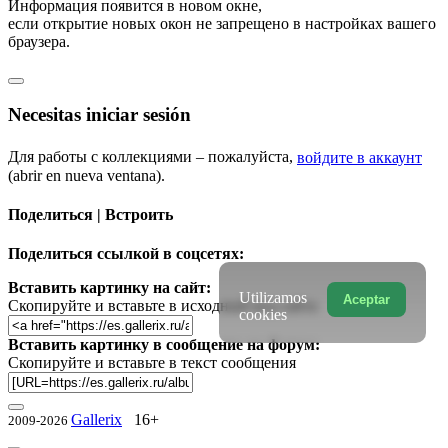
Информация появится в новом окне,
если открытие новых окон не запрещено в настройках вашего
браузера.
Necesitas iniciar sesión
Для работы с коллекциями – пожалуйста,
войдите в аккаунт
(abrir en nueva ventana).
Поделиться | Встроить
Поделиться ссылкой в соцсетях:
Вставить картинку на сайт:
Utilizamos
Aceptar
Скопируйте и вставьте в исходный код сайта
cookies
Вставить картинку в сообщение на форум:
Скопируйте и вставьте в текст сообщения
Gallerix
16+
2009-2026