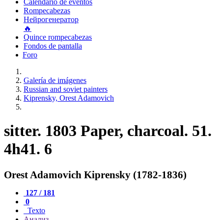
Calendario de eventos
Rompecabezas
Нейрогенератор
🔥
Quince rompecabezas
Fondos de pantalla
Foro
Galería de imágenes
Russian and soviet painters
Kiprensky, Orest Adamovich
sitter. 1803 Paper, charcoal. 51.
4h41. 6
Orest Adamovich Kiprensky (1782-1836)
127 / 181
0
Texto
Анализ