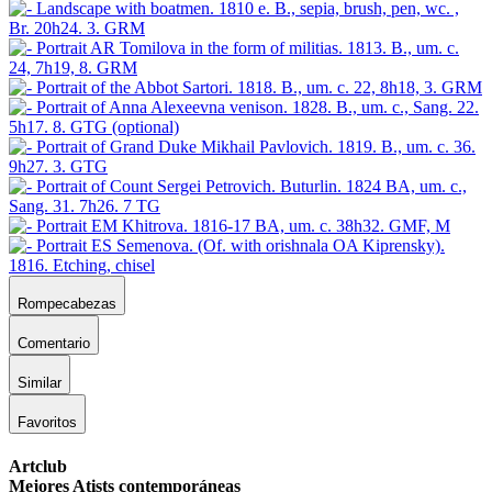
Rompecabezas
Comentario
Similar
Favoritos
Artclub
Mejores Atists contemporáneas