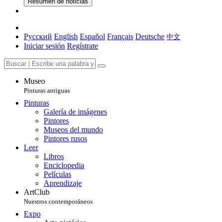
Resumen de noticias
Русский
English
Español
Français
Deutsche
中文
Iniciar sesión
Regístrate
Museo
Pinturas antiguas
Pinturas
Galería de imágenes
Pintores
Museos del mundo
Pintores rusos
Leer
Libros
Enciclopedia
Películas
Aprendizaje
ArtClub
Nuestros contemporáneos
Expo