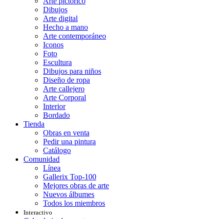
Arte pictórico
Dibujos
Arte digital
Hecho a mano
Arte contemporáneo
Iconos
Foto
Escultura
Dibujos para niños
Diseño de ropa
Arte callejero
Arte Corporal
Interior
Bordado
Tienda
Obras en venta
Pedir una pintura
Catálogo
Comunidad
Línea
Gallerix Top-100
Mejores obras de arte
Nuevos álbumes
Todos los miembros
Interactivo