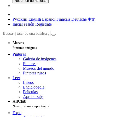
Resumen de noticias
Русский
English
Español
Français
Deutsche
中文
Iniciar sesión
Regístrate
Museo
Pinturas antiguas
Pinturas
Galería de imágenes
Pintores
Museos del mundo
Pintores rusos
Leer
Libros
Enciclopedia
Películas
Aprendizaje
ArtClub
Nuestros contemporáneos
Expo