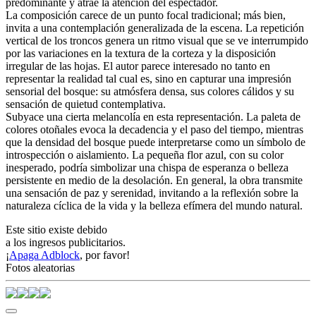
predominante y atrae la atención del espectador.
La composición carece de un punto focal tradicional; más bien,
invita a una contemplación generalizada de la escena. La repetición
vertical de los troncos genera un ritmo visual que se ve interrumpido
por las variaciones en la textura de la corteza y la disposición
irregular de las hojas. El autor parece interesado no tanto en
representar la realidad tal cual es, sino en capturar una impresión
sensorial del bosque: su atmósfera densa, sus colores cálidos y su
sensación de quietud contemplativa.
Subyace una cierta melancolía en esta representación. La paleta de
colores otoñales evoca la decadencia y el paso del tiempo, mientras
que la densidad del bosque puede interpretarse como un símbolo de
introspección o aislamiento. La pequeña flor azul, con su color
inesperado, podría simbolizar una chispa de esperanza o belleza
persistente en medio de la desolación. En general, la obra transmite
una sensación de paz y serenidad, invitando a la reflexión sobre la
naturaleza cíclica de la vida y la belleza efímera del mundo natural.
Este sitio existe debido
a los ingresos publicitarios.
¡
Apaga Adblock
, por favor!
Fotos aleatorias