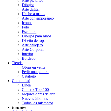
Arte pictórico
Dibujos
Arte digital
Hecho a mano
Arte contemporáneo
Iconos
Foto
Escultura
Dibujos para niños
Diseño de ropa
Arte callejero
Arte Corporal
Interior
Bordado
Tienda
Obras en venta
Pedir una pintura
Catálogo
Comunidad
Línea
Gallerix Top-100
Mejores obras de arte
Nuevos álbumes
Todos los miembros
Interactivo