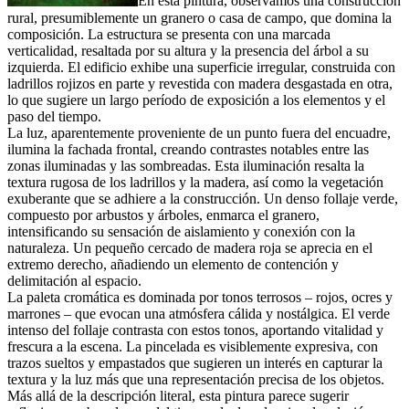
En esta pintura, observamos una construcción
rural, presumiblemente un granero o casa de campo, que domina la
composición. La estructura se presenta con una marcada
verticalidad, resaltada por su altura y la presencia del árbol a su
izquierda. El edificio exhibe una superficie irregular, construida con
ladrillos rojizos en parte y revestida con madera desgastada en otra,
lo que sugiere un largo período de exposición a los elementos y el
paso del tiempo.
La luz, aparentemente proveniente de un punto fuera del encuadre,
ilumina la fachada frontal, creando contrastes notables entre las
zonas iluminadas y las sombreadas. Esta iluminación resalta la
textura rugosa de los ladrillos y la madera, así como la vegetación
exuberante que se adhiere a la construcción. Un denso follaje verde,
compuesto por arbustos y árboles, enmarca el granero,
intensificando su sensación de aislamiento y conexión con la
naturaleza. Un pequeño cercado de madera roja se aprecia en el
extremo derecho, añadiendo un elemento de contención y
delimitación al espacio.
La paleta cromática es dominada por tonos terrosos – rojos, ocres y
marrones – que evocan una atmósfera cálida y nostálgica. El verde
intenso del follaje contrasta con estos tonos, aportando vitalidad y
frescura a la escena. La pincelada es visiblemente expresiva, con
trazos sueltos y empastados que sugieren un interés en capturar la
textura y la luz más que una representación precisa de los objetos.
Más allá de la descripción literal, esta pintura parece sugerir