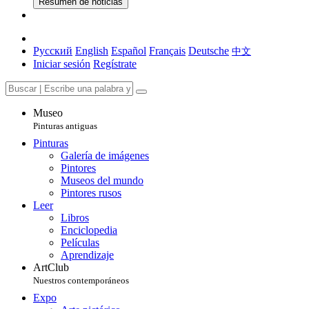
Resumen de noticias
Русский
English
Español
Français
Deutsche
中文
Iniciar sesión
Regístrate
Museo
Pinturas antiguas
Pinturas
Galería de imágenes
Pintores
Museos del mundo
Pintores rusos
Leer
Libros
Enciclopedia
Películas
Aprendizaje
ArtClub
Nuestros contemporáneos
Expo