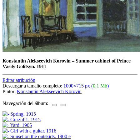
Konstantin Alekseevich Korovin
–
Summer cabinet of Prince
Vasily Golitsyn. 1911
Editar atribución
Descargar a tamaño completo:
1000×715 px (
0,1 Mb
)
Pintor:
Konstantin Alekseevich Korovin
Navegación del álbum: