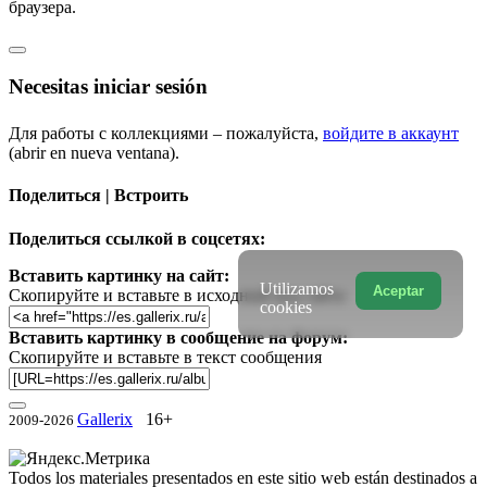
браузера.
Necesitas iniciar sesión
Для работы с коллекциями – пожалуйста,
войдите в аккаунт
(abrir en nueva ventana).
Поделиться | Встроить
Поделиться ссылкой в соцсетях:
Вставить картинку на сайт:
Utilizamos
Aceptar
Скопируйте и вставьте в исходный код сайта
cookies
Вставить картинку в сообщение на форум:
Скопируйте и вставьте в текст сообщения
Gallerix
16+
2009-2026
Todos los materiales presentados en este sitio web están destinados a