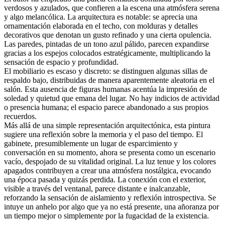
verdosos y azulados, que confieren a la escena una atmósfera serena
y algo melancólica. La arquitectura es notable: se aprecia una
ornamentación elaborada en el techo, con molduras y detalles
decorativos que denotan un gusto refinado y una cierta opulencia.
Las paredes, pintadas de un tono azul pálido, parecen expandirse
gracias a los espejos colocados estratégicamente, multiplicando la
sensación de espacio y profundidad.
El mobiliario es escaso y discreto: se distinguen algunas sillas de
respaldo bajo, distribuidas de manera aparentemente aleatoria en el
salón. Esta ausencia de figuras humanas acentúa la impresión de
soledad y quietud que emana del lugar. No hay indicios de actividad
o presencia humana; el espacio parece abandonado a sus propios
recuerdos.
Más allá de una simple representación arquitectónica, esta pintura
sugiere una reflexión sobre la memoria y el paso del tiempo. El
gabinete, presumiblemente un lugar de esparcimiento y
conversación en su momento, ahora se presenta como un escenario
vacío, despojado de su vitalidad original. La luz tenue y los colores
apagados contribuyen a crear una atmósfera nostálgica, evocando
una época pasada y quizás perdida. La conexión con el exterior,
visible a través del ventanal, parece distante e inalcanzable,
reforzando la sensación de aislamiento y reflexión introspectiva. Se
intuye un anhelo por algo que ya no está presente, una añoranza por
un tiempo mejor o simplemente por la fugacidad de la existencia.