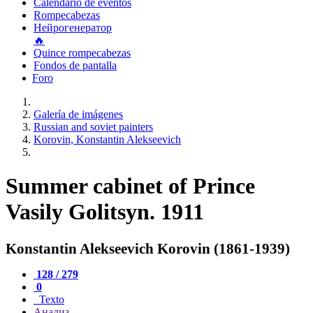
Calendario de eventos
Rompecabezas
Нейрогенератор
🔥
Quince rompecabezas
Fondos de pantalla
Foro
Galería de imágenes
Russian and soviet painters
Korovin, Konstantin Alekseevich
Summer cabinet of Prince
Vasily Golitsyn. 1911
Konstantin Alekseevich Korovin (1861-1939)
128 / 279
0
Texto
Анализ