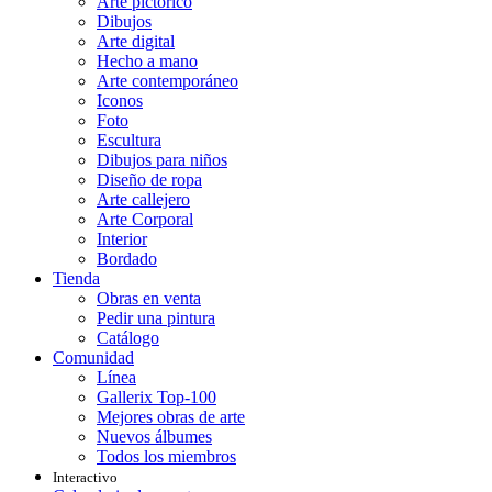
Arte pictórico
Dibujos
Arte digital
Hecho a mano
Arte contemporáneo
Iconos
Foto
Escultura
Dibujos para niños
Diseño de ropa
Arte callejero
Arte Corporal
Interior
Bordado
Tienda
Obras en venta
Pedir una pintura
Catálogo
Comunidad
Línea
Gallerix Top-100
Mejores obras de arte
Nuevos álbumes
Todos los miembros
Interactivo