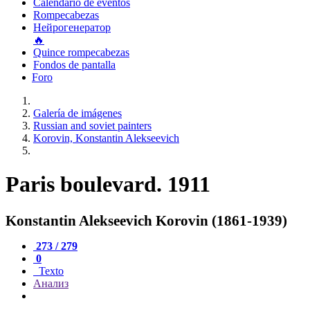
Calendario de eventos
Rompecabezas
Нейрогенератор
🔥
Quince rompecabezas
Fondos de pantalla
Foro
Galería de imágenes
Russian and soviet painters
Korovin, Konstantin Alekseevich
Paris boulevard. 1911
Konstantin Alekseevich Korovin (1861-1939)
273 / 279
0
Texto
Анализ