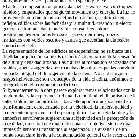
otorgando una visión panorámica del espacio público.
El autor ha empleado una pincelada suelta y expresiva, con toques
rápidos y empastados que sugieren movimiento y energía. La luz no
proviene de una fuente única definida; más bien, se difunde en
reflejos cálidos sobre las fachadas y la multitud, creando un efecto
general de luminosidad tenue y misteriosa. Los colores
predominantes son tonos terrosos – ocres, marrones, rojizos –
matizados con verdes oscuros y azules que acentúan la atmósfera
sombría del cielo.
La representación de los edificios es esquemática; no se busca una
fidelidad arquitectónica precisa, sino más bien transmitir la sensación
de altura y densidad urbana. Las figuras humanas son esbozadas con
rapidez, apenas sugeridas por manchas de color, lo que las convierte
en parte integral del flujo general de la escena. No se distinguen
rasgos individuales; son arquetipos de la vida citadina, anónimos e
integrados en el movimiento colectivo.
Subyacentemente, la obra parece explorar temas relacionados con la
modernidad y la experiencia urbana. La multitud, el dinamismo de la
calle, la iluminación artificial – todo ello apunta a una sociedad en
transformación, caracterizada por la velocidad, la impersonalidad y
la creciente importancia del espacio público. La pincelada libre y la
atmósfera envolvente sugieren una subjetividad en la percepción de
la realidad; no se trata de una representación objetiva, sino de una
impresión sensorial transmitida al espectador. La ausencia de un
punto focal claro invita a la contemplación general de la escena, más