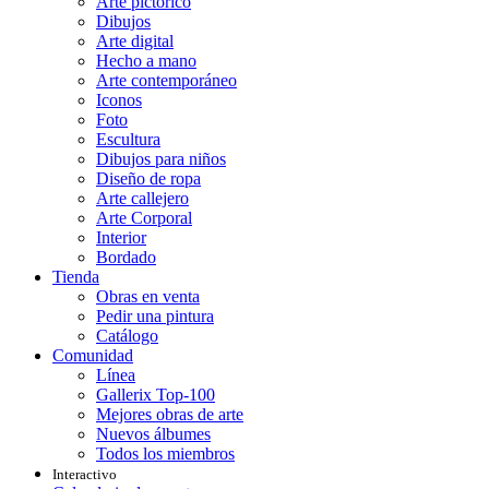
Arte pictórico
Dibujos
Arte digital
Hecho a mano
Arte contemporáneo
Iconos
Foto
Escultura
Dibujos para niños
Diseño de ropa
Arte callejero
Arte Corporal
Interior
Bordado
Tienda
Obras en venta
Pedir una pintura
Catálogo
Comunidad
Línea
Gallerix Top-100
Mejores obras de arte
Nuevos álbumes
Todos los miembros
Interactivo