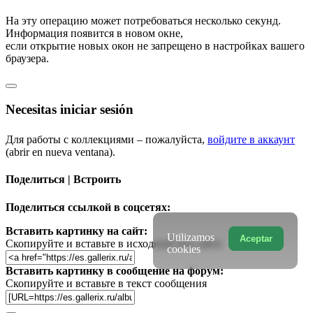
На эту операцию может потребоваться несколько секунд.
Информация появится в новом окне,
если открытие новых окон не запрещено в настройках вашего
браузера.
Necesitas iniciar sesión
Для работы с коллекциями – пожалуйста,
войдите в аккаунт
(abrir en nueva ventana).
Поделиться | Встроить
Поделиться ссылкой в соцсетях:
Вставить картинку на сайт:
Utilizamos
Aceptar
Скопируйте и вставьте в исходный код сайта
cookies
Вставить картинку в сообщение на форум:
Скопируйте и вставьте в текст сообщения