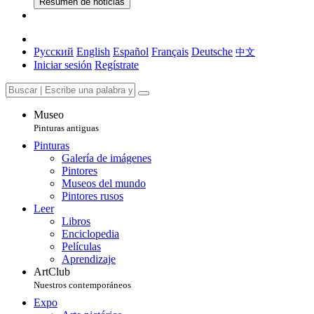
Resumen de noticias
Русский
English
Español
Français
Deutsche
中文
Iniciar sesión
Regístrate
Museo
Pinturas antiguas
Pinturas
Galería de imágenes
Pintores
Museos del mundo
Pintores rusos
Leer
Libros
Enciclopedia
Películas
Aprendizaje
ArtClub
Nuestros contemporáneos
Expo