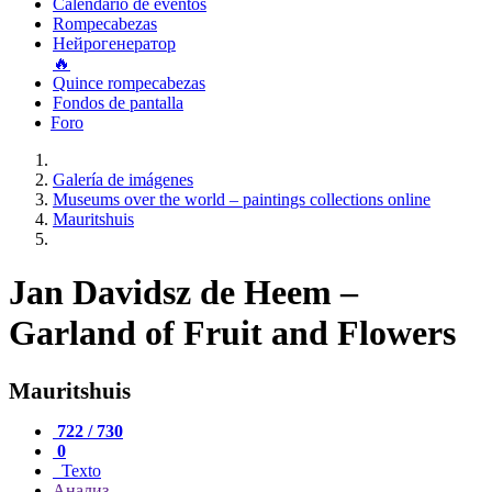
Calendario de eventos
Rompecabezas
Нейрогенератор
🔥
Quince rompecabezas
Fondos de pantalla
Foro
Galería de imágenes
Museums over the world – paintings collections online
Mauritshuis
Jan Davidsz de Heem –
Garland of Fruit and Flowers
Mauritshuis
722 / 730
0
Texto
Анализ