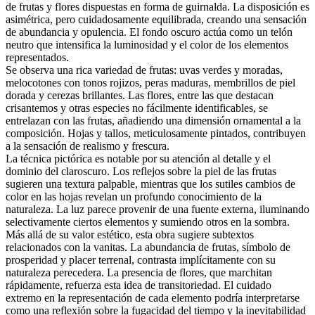
de frutas y flores dispuestas en forma de guirnalda. La disposición es
asimétrica, pero cuidadosamente equilibrada, creando una sensación
de abundancia y opulencia. El fondo oscuro actúa como un telón
neutro que intensifica la luminosidad y el color de los elementos
representados.
Se observa una rica variedad de frutas: uvas verdes y moradas,
melocotones con tonos rojizos, peras maduras, membrillos de piel
dorada y cerezas brillantes. Las flores, entre las que destacan
crisantemos y otras especies no fácilmente identificables, se
entrelazan con las frutas, añadiendo una dimensión ornamental a la
composición. Hojas y tallos, meticulosamente pintados, contribuyen
a la sensación de realismo y frescura.
La técnica pictórica es notable por su atención al detalle y el
dominio del claroscuro. Los reflejos sobre la piel de las frutas
sugieren una textura palpable, mientras que los sutiles cambios de
color en las hojas revelan un profundo conocimiento de la
naturaleza. La luz parece provenir de una fuente externa, iluminando
selectivamente ciertos elementos y sumiendo otros en la sombra.
Más allá de su valor estético, esta obra sugiere subtextos
relacionados con la vanitas. La abundancia de frutas, símbolo de
prosperidad y placer terrenal, contrasta implícitamente con su
naturaleza perecedera. La presencia de flores, que marchitan
rápidamente, refuerza esta idea de transitoriedad. El cuidado
extremo en la representación de cada elemento podría interpretarse
como una reflexión sobre la fugacidad del tiempo y la inevitabilidad