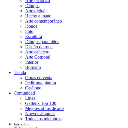
Arte pictórico
Dibujos
Arte digital
Hecho a mano
Arte contemporáneo
Iconos
Foto
Escultura
Dibujos para niños
Diseño de ropa
Arte callejero
Arte Corporal
Interior
Bordado
Tienda
Obras en venta
Pedir una pintura
Catálogo
Comunidad
Línea
Gallerix Top-100
Mejores obras de arte
Nuevos álbumes
Todos los miembros
Interactivo