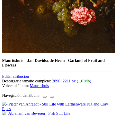
Mauritshuis
–
Jan Davidsz de Heem - Garland of Fruit and
Flowers
Editar atribución
Descargar a tamaño completo:
2890×2211 px (
1,0 Mb
)
Volver al álbum:
Mauritshuis
Navegación del álbum: