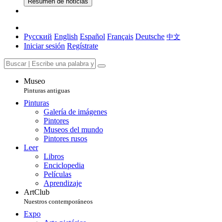
Resumen de noticias
Русский
English
Español
Français
Deutsche
中文
Iniciar sesión
Regístrate
Museo
Pinturas antiguas
Pinturas
Galería de imágenes
Pintores
Museos del mundo
Pintores rusos
Leer
Libros
Enciclopedia
Películas
Aprendizaje
ArtClub
Nuestros contemporáneos
Expo