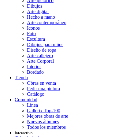
Arte pictórico
Dibujos
Arte digital
Hecho a mano
Arte contemporáneo
Iconos
Foto
Escultura
Dibujos para niños
Diseño de ropa
Arte callejero
Arte Corporal
Interior
Bordado
Tienda
Obras en venta
Pedir una pintura
Catálogo
Comunidad
Línea
Gallerix Top-100
Mejores obras de arte
Nuevos álbumes
Todos los miembros
Interactivo