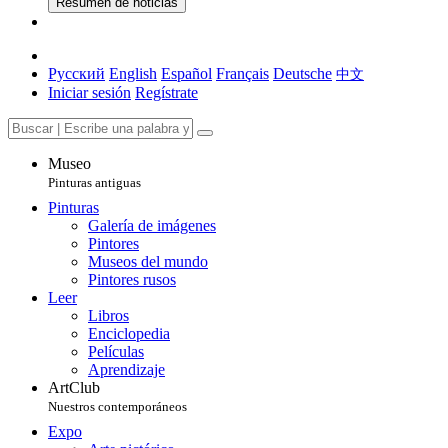
Resumen de noticias
Русский
English
Español
Français
Deutsche
中文
Iniciar sesión
Regístrate
Museo
Pinturas antiguas
Pinturas
Galería de imágenes
Pintores
Museos del mundo
Pintores rusos
Leer
Libros
Enciclopedia
Películas
Aprendizaje
ArtClub
Nuestros contemporáneos
Expo