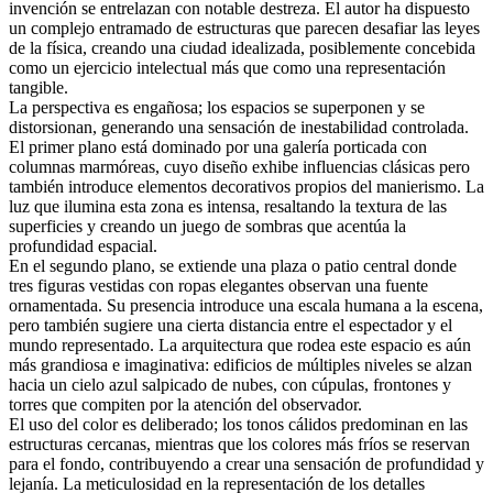
invención se entrelazan con notable destreza. El autor ha dispuesto
un complejo entramado de estructuras que parecen desafiar las leyes
de la física, creando una ciudad idealizada, posiblemente concebida
como un ejercicio intelectual más que como una representación
tangible.
La perspectiva es engañosa; los espacios se superponen y se
distorsionan, generando una sensación de inestabilidad controlada.
El primer plano está dominado por una galería porticada con
columnas marmóreas, cuyo diseño exhibe influencias clásicas pero
también introduce elementos decorativos propios del manierismo. La
luz que ilumina esta zona es intensa, resaltando la textura de las
superficies y creando un juego de sombras que acentúa la
profundidad espacial.
En el segundo plano, se extiende una plaza o patio central donde
tres figuras vestidas con ropas elegantes observan una fuente
ornamentada. Su presencia introduce una escala humana a la escena,
pero también sugiere una cierta distancia entre el espectador y el
mundo representado. La arquitectura que rodea este espacio es aún
más grandiosa e imaginativa: edificios de múltiples niveles se alzan
hacia un cielo azul salpicado de nubes, con cúpulas, frontones y
torres que compiten por la atención del observador.
El uso del color es deliberado; los tonos cálidos predominan en las
estructuras cercanas, mientras que los colores más fríos se reservan
para el fondo, contribuyendo a crear una sensación de profundidad y
lejanía. La meticulosidad en la representación de los detalles