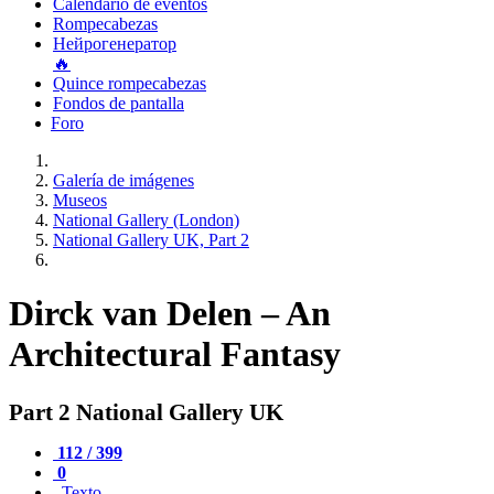
Calendario de eventos
Rompecabezas
Нейрогенератор
🔥
Quince rompecabezas
Fondos de pantalla
Foro
Galería de imágenes
Museos
National Gallery (London)
National Gallery UK, Part 2
Dirck van Delen – An
Architectural Fantasy
Part 2 National Gallery UK
112 / 399
0
Texto