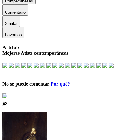
Rompecabezas
Comentario
Similar
Favoritos
Artclub
Mejores Atists contemporáneas
No se puede comentar
Por qué?
℘