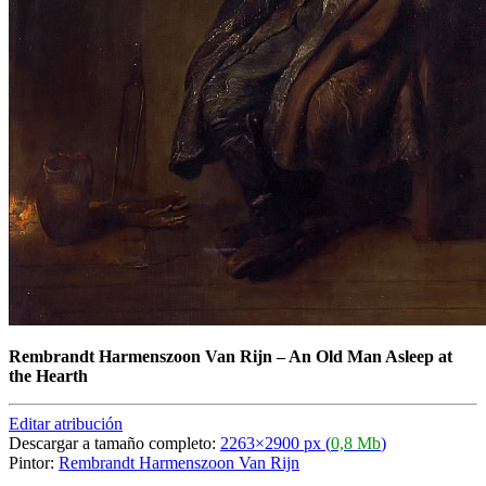
Rembrandt Harmenszoon Van Rijn
–
An Old Man Asleep at
the Hearth
Editar atribución
Descargar a tamaño completo:
2263×2900 px (
0,8 Mb
)
Pintor:
Rembrandt Harmenszoon Van Rijn