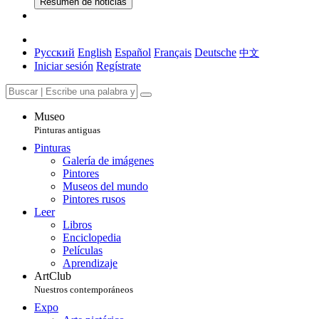
Resumen de noticias
Русский
English
Español
Français
Deutsche
中文
Iniciar sesión
Regístrate
Museo
Pinturas antiguas
Pinturas
Galería de imágenes
Pintores
Museos del mundo
Pintores rusos
Leer
Libros
Enciclopedia
Películas
Aprendizaje
ArtClub
Nuestros contemporáneos
Expo