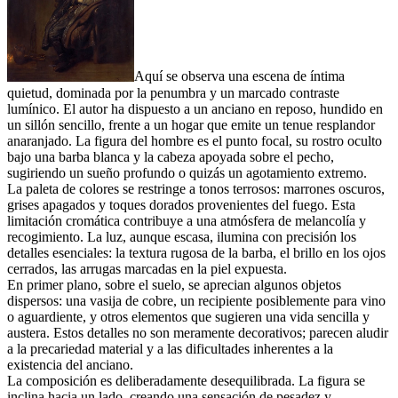
Aquí se observa una escena de íntima
quietud, dominada por la penumbra y un marcado contraste
lumínico. El autor ha dispuesto a un anciano en reposo, hundido en
un sillón sencillo, frente a un hogar que emite un tenue resplandor
anaranjado. La figura del hombre es el punto focal, su rostro oculto
bajo una barba blanca y la cabeza apoyada sobre el pecho,
sugiriendo un sueño profundo o quizás un agotamiento extremo.
La paleta de colores se restringe a tonos terrosos: marrones oscuros,
grises apagados y toques dorados provenientes del fuego. Esta
limitación cromática contribuye a una atmósfera de melancolía y
recogimiento. La luz, aunque escasa, ilumina con precisión los
detalles esenciales: la textura rugosa de la barba, el brillo en los ojos
cerrados, las arrugas marcadas en la piel expuesta.
En primer plano, sobre el suelo, se aprecian algunos objetos
dispersos: una vasija de cobre, un recipiente posiblemente para vino
o aguardiente, y otros elementos que sugieren una vida sencilla y
austera. Estos detalles no son meramente decorativos; parecen aludir
a la precariedad material y a las dificultades inherentes a la
existencia del anciano.
La composición es deliberadamente desequilibrada. La figura se
inclina hacia un lado, creando una sensación de pesadez y