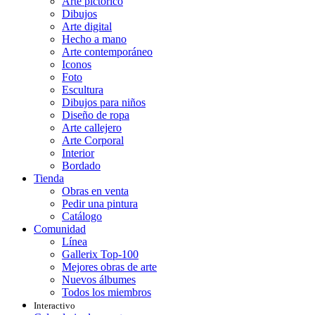
Arte pictórico
Dibujos
Arte digital
Hecho a mano
Arte contemporáneo
Iconos
Foto
Escultura
Dibujos para niños
Diseño de ropa
Arte callejero
Arte Corporal
Interior
Bordado
Tienda
Obras en venta
Pedir una pintura
Catálogo
Comunidad
Línea
Gallerix Top-100
Mejores obras de arte
Nuevos álbumes
Todos los miembros
Interactivo