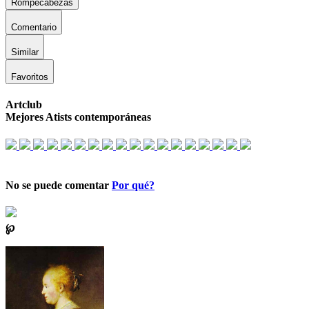
Rompecabezas
Comentario
Similar
Favoritos
Artclub
Mejores Atists contemporáneas
No se puede comentar
Por qué?
℘