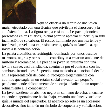
Aquí se observa un retrato de una joven
mujer, ejecutado con una técnica que privilegia el claroscuro y la
atmósfera íntima. La figura ocupa casi todo el espacio pictórico,
presentada en tres cuartos, lo cual permite apreciar su perfil y la sutil
inclinación de su cabeza. El rostro, iluminado por una luz tenue y
focalizada, revela una expresión serena, quizás melancólica, que
invita a la contemplación.
La paleta cromática es restringida, dominada por tonos oscuros –
marrones, negros y ocres – que contribuyen a crear un ambiente de
misterio y solemnidad. La piel de la joven se presenta con una
textura suave, casi translúcida, acentuada por el contraste con las
sombras circundantes. Se percibe una meticulosa atención al detalle
en la representación del cabello, recogido elegantemente con
adornos que sugieren un estatus social elevado. Un pequeño
pendiente pende delicadamente de su oreja, añadiendo un toque de
refinamiento a la composición.
La joven sostiene un abanico negro en su mano derecha, el cual se
extiende diagonalmente hacia abajo, creando una línea visual que
guía la mirada del espectador. El abanico no solo es un accesorio
decorativo, sino también un símbolo de coquetería y sofisticación,