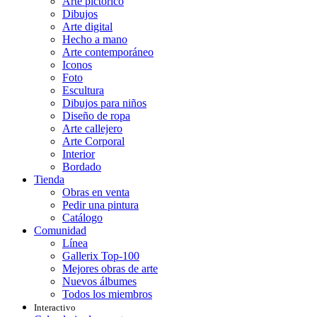
Arte pictórico
Dibujos
Arte digital
Hecho a mano
Arte contemporáneo
Iconos
Foto
Escultura
Dibujos para niños
Diseño de ropa
Arte callejero
Arte Corporal
Interior
Bordado
Tienda
Obras en venta
Pedir una pintura
Catálogo
Comunidad
Línea
Gallerix Top-100
Mejores obras de arte
Nuevos álbumes
Todos los miembros
Interactivo