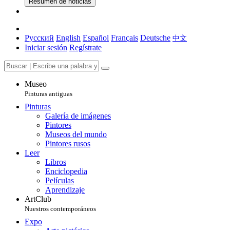
Resumen de noticias
Русский
English
Español
Français
Deutsche
中文
Iniciar sesión
Regístrate
Museo
Pinturas antiguas
Pinturas
Galería de imágenes
Pintores
Museos del mundo
Pintores rusos
Leer
Libros
Enciclopedia
Películas
Aprendizaje
ArtClub
Nuestros contemporáneos
Expo