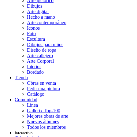
Arte pictórico
Dibujos
Arte digital
Hecho a mano
Arte contemporáneo
Iconos
Foto
Escultura
Dibujos para niños
Diseño de ropa
Arte callejero
Arte Corporal
Interior
Bordado
Tienda
Obras en venta
Pedir una pintura
Catálogo
Comunidad
Línea
Gallerix Top-100
Mejores obras de arte
Nuevos álbumes
Todos los miembros
Interactivo