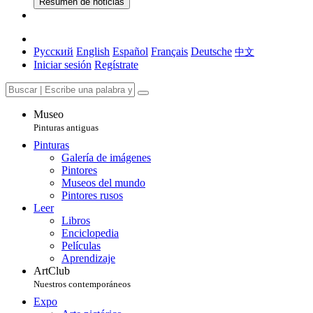
Resumen de noticias
Русский
English
Español
Français
Deutsche
中文
Iniciar sesión
Regístrate
Museo
Pinturas antiguas
Pinturas
Galería de imágenes
Pintores
Museos del mundo
Pintores rusos
Leer
Libros
Enciclopedia
Películas
Aprendizaje
ArtClub
Nuestros contemporáneos
Expo