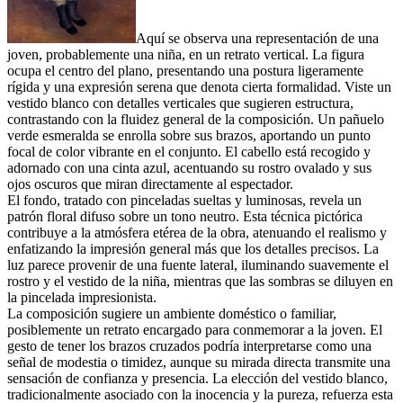
Aquí se observa una representación de una
joven, probablemente una niña, en un retrato vertical. La figura
ocupa el centro del plano, presentando una postura ligeramente
rígida y una expresión serena que denota cierta formalidad. Viste un
vestido blanco con detalles verticales que sugieren estructura,
contrastando con la fluidez general de la composición. Un pañuelo
verde esmeralda se enrolla sobre sus brazos, aportando un punto
focal de color vibrante en el conjunto. El cabello está recogido y
adornado con una cinta azul, acentuando su rostro ovalado y sus
ojos oscuros que miran directamente al espectador.
El fondo, tratado con pinceladas sueltas y luminosas, revela un
patrón floral difuso sobre un tono neutro. Esta técnica pictórica
contribuye a la atmósfera etérea de la obra, atenuando el realismo y
enfatizando la impresión general más que los detalles precisos. La
luz parece provenir de una fuente lateral, iluminando suavemente el
rostro y el vestido de la niña, mientras que las sombras se diluyen en
la pincelada impresionista.
La composición sugiere un ambiente doméstico o familiar,
posiblemente un retrato encargado para conmemorar a la joven. El
gesto de tener los brazos cruzados podría interpretarse como una
señal de modestia o timidez, aunque su mirada directa transmite una
sensación de confianza y presencia. La elección del vestido blanco,
tradicionalmente asociado con la inocencia y la pureza, refuerza esta