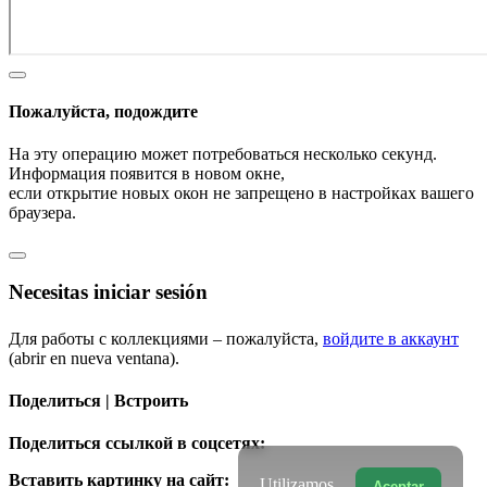
Пожалуйста, подождите
На эту операцию может потребоваться несколько секунд.
Информация появится в новом окне,
если открытие новых окон не запрещено в настройках вашего
браузера.
Necesitas iniciar sesión
Для работы с коллекциями – пожалуйста,
войдите в аккаунт
(abrir en nueva ventana).
Поделиться | Встроить
Поделиться ссылкой в соцсетях:
Вставить картинку на сайт:
Utilizamos
Aceptar