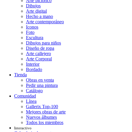
Arte pictórico
Dibujos
Arte digital
Hecho a mano
Arte contemporáneo
Iconos
Foto
Escultura
Dibujos para niños
Diseño de ropa
Arte callejero
Arte Corporal
Interior
Bordado
Tienda
Obras en venta
Pedir una pintura
Catálogo
Comunidad
Línea
Gallerix Top-100
Mejores obras de arte
Nuevos álbumes
Todos los miembros
Interactivo