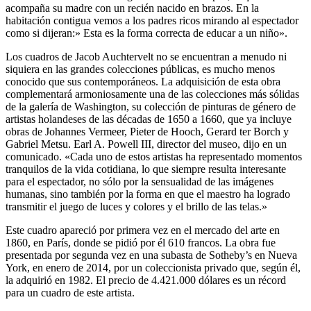
acompaña su madre con un recién nacido en brazos. En la
habitación contigua vemos a los padres ricos mirando al espectador
como si dijeran:» Esta es la forma correcta de educar a un niño».
Los cuadros de Jacob Auchtervelt no se encuentran a menudo ni
siquiera en las grandes colecciones públicas, es mucho menos
conocido que sus contemporáneos. La adquisición de esta obra
complementará armoniosamente una de las colecciones más sólidas
de la galería de Washington, su colección de pinturas de género de
artistas holandeses de las décadas de 1650 a 1660, que ya incluye
obras de Johannes Vermeer, Pieter de Hooch, Gerard ter Borch y
Gabriel Metsu. Earl A. Powell III, director del museo, dijo en un
comunicado. «Cada uno de estos artistas ha representado momentos
tranquilos de la vida cotidiana, lo que siempre resulta interesante
para el espectador, no sólo por la sensualidad de las imágenes
humanas, sino también por la forma en que el maestro ha logrado
transmitir el juego de luces y colores y el brillo de las telas.»
Este cuadro apareció por primera vez en el mercado del arte en
1860, en París, donde se pidió por él 610 francos. La obra fue
presentada por segunda vez en una subasta de Sotheby’s en Nueva
York, en enero de 2014, por un coleccionista privado que, según él,
la adquirió en 1982. El precio de 4.421.000 dólares es un récord
para un cuadro de este artista.