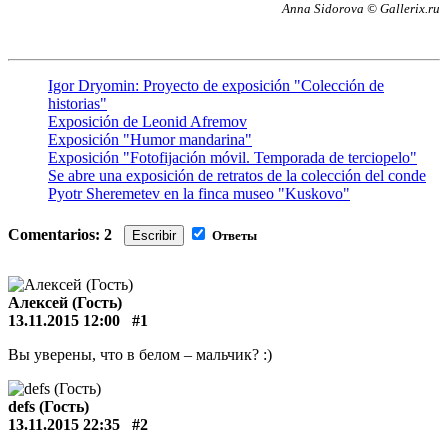
Anna Sidorova © Gallerix.ru
Igor Dryomin: Proyecto de exposición "Colección de
historias"
Exposición de Leonid Afremov
Exposición "Humor mandarina"
Exposición "Fotofijación móvil. Temporada de terciopelo"
Se abre una exposición de retratos de la colección del conde
Pyotr Sheremetev en la finca museo "Kuskovo"
Comentarios: 2
Escribir
Ответы
Алексей (Гость)
13.11.2015 12:00
#1
Вы уверены, что в белом – мальчик? :)
defs (Гость)
13.11.2015 22:35
#2