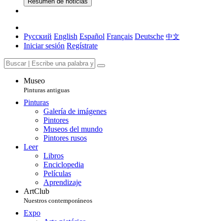
Resumen de noticias
Русский
English
Español
Français
Deutsche
中文
Iniciar sesión
Regístrate
Museo
Pinturas antiguas
Pinturas
Galería de imágenes
Pintores
Museos del mundo
Pintores rusos
Leer
Libros
Enciclopedia
Películas
Aprendizaje
ArtClub
Nuestros contemporáneos
Expo