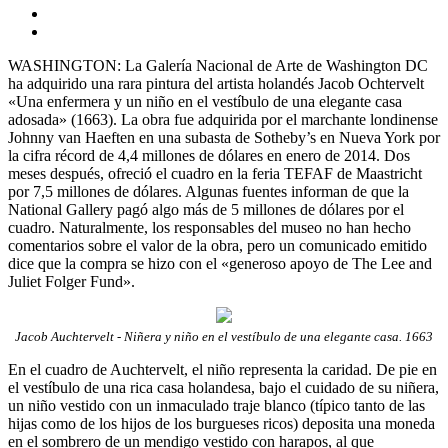
WASHINGTON: La Galería Nacional de Arte de Washington DC
ha adquirido una rara pintura del artista holandés Jacob Ochtervelt
«Una enfermera y un niño en el vestíbulo de una elegante casa
adosada» (1663). La obra fue adquirida por el marchante londinense
Johnny van Haeften en una subasta de Sotheby’s en Nueva York por
la cifra récord de 4,4 millones de dólares en enero de 2014. Dos
meses después, ofreció el cuadro en la feria TEFAF de Maastricht
por 7,5 millones de dólares. Algunas fuentes informan de que la
National Gallery pagó algo más de 5 millones de dólares por el
cuadro. Naturalmente, los responsables del museo no han hecho
comentarios sobre el valor de la obra, pero un comunicado emitido
dice que la compra se hizo con el «generoso apoyo de The Lee and
Juliet Folger Fund».
Jacob Auchtervelt - Niñera y niño en el vestíbulo de una elegante casa. 1663
En el cuadro de Auchtervelt, el niño representa la caridad. De pie en
el vestíbulo de una rica casa holandesa, bajo el cuidado de su niñera,
un niño vestido con un inmaculado traje blanco (típico tanto de las
hijas como de los hijos de los burgueses ricos) deposita una moneda
en el sombrero de un mendigo vestido con harapos, al que