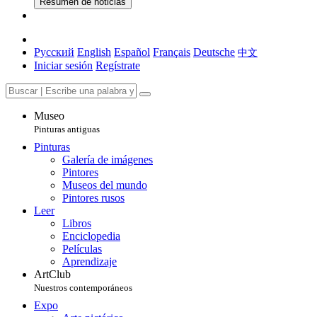
Resumen de noticias
Русский
English
Español
Français
Deutsche
中文
Iniciar sesión
Regístrate
Museo
Pinturas antiguas
Pinturas
Galería de imágenes
Pintores
Museos del mundo
Pintores rusos
Leer
Libros
Enciclopedia
Películas
Aprendizaje
ArtClub
Nuestros contemporáneos
Expo