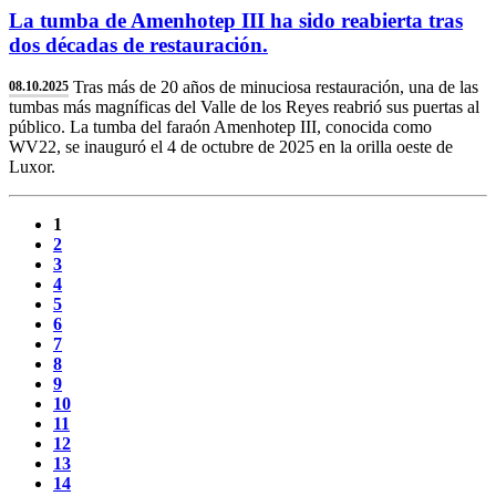
La tumba de Amenhotep III ha sido reabierta tras
dos décadas de restauración.
Tras más de 20 años de minuciosa restauración, una de las
08.10.2025
tumbas más magníficas del Valle de los Reyes reabrió sus puertas al
público. La tumba del faraón Amenhotep III, conocida como
WV22, se inauguró el 4 de octubre de 2025 en la orilla oeste de
Luxor.
1
2
3
4
5
6
7
8
9
10
11
12
13
14