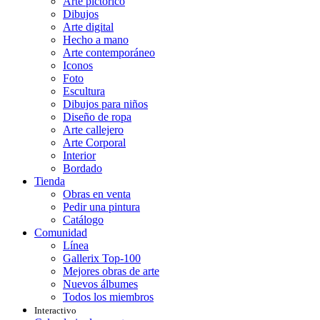
Arte pictórico
Dibujos
Arte digital
Hecho a mano
Arte contemporáneo
Iconos
Foto
Escultura
Dibujos para niños
Diseño de ropa
Arte callejero
Arte Corporal
Interior
Bordado
Tienda
Obras en venta
Pedir una pintura
Catálogo
Comunidad
Línea
Gallerix Top-100
Mejores obras de arte
Nuevos álbumes
Todos los miembros
Interactivo