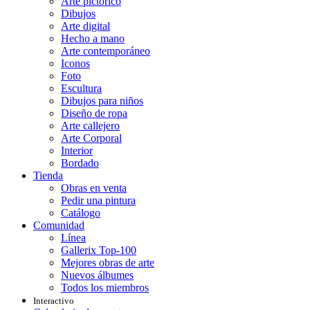
Arte pictórico
Dibujos
Arte digital
Hecho a mano
Arte contemporáneo
Iconos
Foto
Escultura
Dibujos para niños
Diseño de ropa
Arte callejero
Arte Corporal
Interior
Bordado
Tienda
Obras en venta
Pedir una pintura
Catálogo
Comunidad
Línea
Gallerix Top-100
Mejores obras de arte
Nuevos álbumes
Todos los miembros
Interactivo