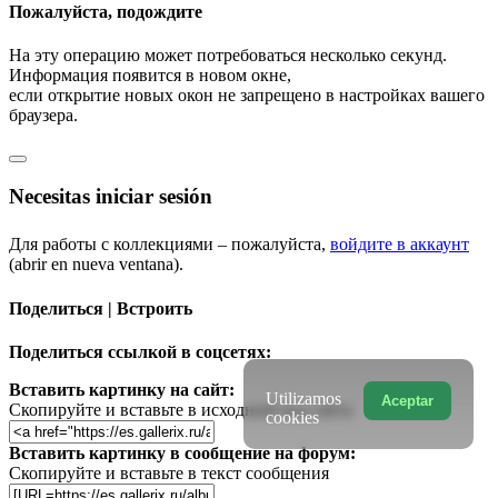
Пожалуйста, подождите
На эту операцию может потребоваться несколько секунд.
Информация появится в новом окне,
если открытие новых окон не запрещено в настройках вашего
браузера.
Necesitas iniciar sesión
Для работы с коллекциями – пожалуйста,
войдите в аккаунт
(abrir en nueva ventana).
Поделиться | Встроить
Поделиться ссылкой в соцсетях:
Вставить картинку на сайт:
Utilizamos
Aceptar
Скопируйте и вставьте в исходный код сайта
cookies
Вставить картинку в сообщение на форум:
Скопируйте и вставьте в текст сообщения