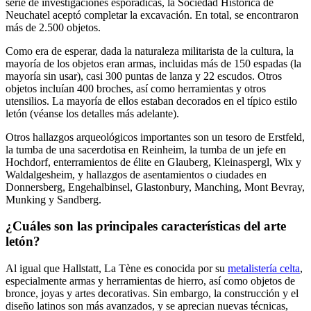
serie de investigaciones esporádicas, la Sociedad Histórica de
Neuchatel aceptó completar la excavación. En total, se encontraron
más de 2.500 objetos.
Como era de esperar, dada la naturaleza militarista de la cultura, la
mayoría de los objetos eran armas, incluidas más de 150 espadas (la
mayoría sin usar), casi 300 puntas de lanza y 22 escudos. Otros
objetos incluían 400 broches, así como herramientas y otros
utensilios. La mayoría de ellos estaban decorados en el típico estilo
letón (véanse los detalles más adelante).
Otros hallazgos arqueológicos importantes son un tesoro de Erstfeld,
la tumba de una sacerdotisa en Reinheim, la tumba de un jefe en
Hochdorf, enterramientos de élite en Glauberg, Kleinaspergl, Wix y
Waldalgesheim, y hallazgos de asentamientos o ciudades en
Donnersberg, Engehalbinsel, Glastonbury, Manching, Mont Bevray,
Munking y Sandberg.
¿Cuáles son las principales características del arte
letón?
Al igual que Hallstatt, La Tène es conocida por su
metalistería celta
,
especialmente armas y herramientas de hierro, así como objetos de
bronce, joyas y artes decorativas. Sin embargo, la construcción y el
diseño latinos son más avanzados, y se aprecian nuevas técnicas,