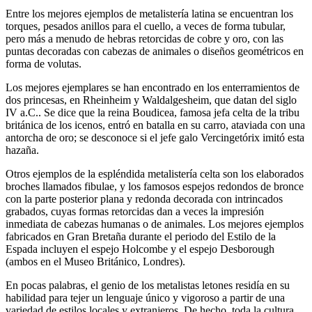
Entre los mejores ejemplos de metalistería latina se encuentran los
torques, pesados anillos para el cuello, a veces de forma tubular,
pero más a menudo de hebras retorcidas de cobre y oro, con las
puntas decoradas con cabezas de animales o diseños geométricos en
forma de volutas.
Los mejores ejemplares se han encontrado en los enterramientos de
dos princesas, en Rheinheim y Waldalgesheim, que datan del siglo
IV a.C.. Se dice que la reina Boudicea, famosa jefa celta de la tribu
británica de los icenos, entró en batalla en su carro, ataviada con una
antorcha de oro; se desconoce si el jefe galo Vercingetórix imitó esta
hazaña.
Otros ejemplos de la espléndida metalistería celta son los elaborados
broches llamados
fibulae
, y los famosos espejos redondos de bronce
con la parte posterior plana y redonda decorada con intrincados
grabados, cuyas formas retorcidas dan a veces la impresión
inmediata de cabezas humanas o de animales. Los mejores ejemplos
fabricados en Gran Bretaña durante el periodo del Estilo de la
Espada incluyen el espejo Holcombe y el espejo Desborough
(ambos en el Museo Británico, Londres).
En pocas palabras, el genio de los metalistas letones residía en su
habilidad para tejer un lenguaje único y vigoroso a partir de una
variedad de estilos locales y extranjeros. De hecho, toda la cultura