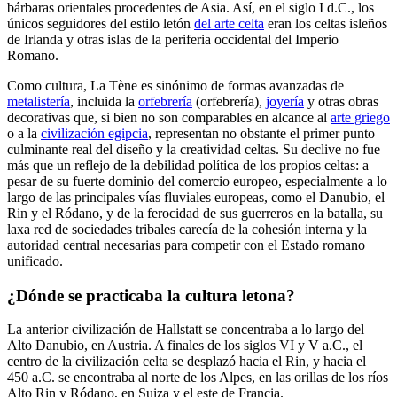
bárbaras orientales procedentes de Asia. Así, en el siglo I d.C., los
únicos seguidores del estilo letón
del arte celta
eran los celtas isleños
de Irlanda y otras islas de la periferia occidental del Imperio
Romano.
Como cultura, La Tène es sinónimo de formas avanzadas de
metalistería
, incluida la
orfebrería
(orfebrería),
joyería
y otras obras
decorativas que, si bien no son comparables en alcance al
arte griego
o a la
civilización egipcia
, representan no obstante el primer punto
culminante real del diseño y la creatividad celtas. Su declive no fue
más que un reflejo de la debilidad política de los propios celtas: a
pesar de su fuerte dominio del comercio europeo, especialmente a lo
largo de las principales vías fluviales europeas, como el Danubio, el
Rin y el Ródano, y de la ferocidad de sus guerreros en la batalla, su
laxa red de sociedades tribales carecía de la cohesión interna y la
autoridad central necesarias para competir con el Estado romano
unificado.
¿Dónde se practicaba la cultura letona?
La anterior civilización de Hallstatt
se concentraba a lo largo del
Alto Danubio, en Austria. A finales de los siglos VI y V a.C., el
centro de la civilización celta se desplazó hacia el Rin, y hacia el
450 a.C. se encontraba al norte de los Alpes, en las orillas de los ríos
Alto Rin y Ródano, en Suiza y el este de Francia.