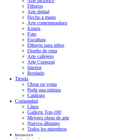
Arte pictórico
Dibujos
Arte digital
Hecho a mano
Arte contemporáneo
Iconos
Foto
Escultura
Dibujos para niños
Diseño de ropa
Arte callejero
Arte Corporal
Interior
Bordado
Tienda
Obras en venta
Pedir una pintura
Catálogo
Comunidad
Línea
Gallerix Top-100
Mejores obras de arte
Nuevos álbumes
Todos los miembros
Interactivo