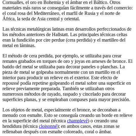
Cornualles, el oro en Bohemia y el ámbar en el Báltico. Otros
materiales más raros se conseguían fácilmente a través del comercio:
el coral rosa del Mediterráneo, el marfil de Rusia y el norte de
África, la seda de Asia central y oriental.
Las técnicas metalúrgicas latinas eran desarrollos perfeccionados de
los métodos anteriores de Hallstatt. Las principales técnicas celtas
eran la fundición por
cire perdue
(cera perdida) y el martilleo del
metal en láminas.
El método de cera perdida, por ejemplo, se utilizaba para crear
remates grabados en torques de oro y joyas en arneses de bronce. El
batido del metal se utilizaba para decorar paneles o planchas. La
pieza de metal se golpeaba normalmente con un martillo en el
interior para producir un relieve en el exterior. Este efecto de
repoussé podía repetirse golpeando el metal sobre una superficie en
relieve previamente preparada. También se utilizaban otros
numerosos métodos de rayado, raspado y cincelado para decorar
superficies planas, y se empleaban compases para mayor precisión.
Los objetos de metal, especialmente el bronce, se decoraban a
menudo con esmalte. Esto se conseguía creando un borde en relieve
en la superficie del metal (técnica
champlevé
) o creando una
hendidura (técnica
cloisonné
); en ambos casos, estas zonas se
rellenaban después con esmalte coloreado, coral o ámbar.