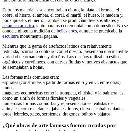
Entre los materiales se encontraban el oro, la plata, el bronce, el
cobre, el hierro, el ámbar, el coral, el marfil, el hueso, la madera y,
por supuesto, el hierro. También se producían diversos alfares y
cerámica artística
, tanto para uso ceremonial como doméstico. No se
conocía ninguna tradición de
bellas artes
, aunque se practicaba la
escultura
monumental pagana.
Mientras que la gama de artefactos latinos era relativamente
reducida, ocurría lo contrario con el diseño: presentaba una increíble
variedad de ornamentos y diseños. Los diseños utilizaban estilos
orgánicos y curvilíneos, con curvas fluidas y motivos abstractos que
se asemejaban a hojas.
Las formas más comunes eran:
espirales (construidas a partir de formas en S y en C, entre otras);
nudos;
imágenes geométricas como la trompeta, el triskel y la palmera, así
como un sinfín de formas florales y vegetales;
numerosas formas zoomorfas y representaciones realistas de
animales, como: elefantes, jabalíes, lobos, ciervos, caballos alados,
toros, lebreles, gatos, serpientes, dragones, búhos y pájaros.
¿Qué obras de arte famosas fueron creadas por