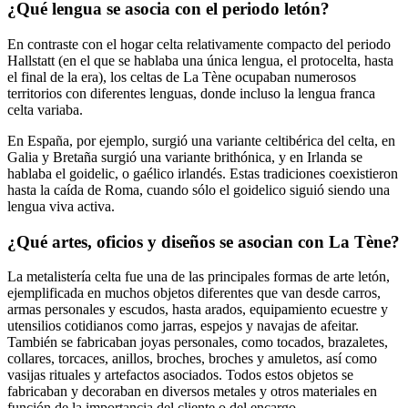
¿Qué lengua se asocia con el periodo letón?
En contraste con el hogar celta relativamente compacto del periodo
Hallstatt (en el que se hablaba una única lengua, el protocelta, hasta
el final de la era), los celtas de La Tène ocupaban numerosos
territorios con diferentes lenguas, donde incluso la lengua franca
celta
variaba.
En España, por ejemplo, surgió una variante celtibérica del celta, en
Galia y Bretaña surgió una variante brithónica, y en Irlanda se
hablaba el goidelic, o gaélico irlandés. Estas tradiciones coexistieron
hasta la caída de Roma, cuando sólo el goidelico siguió siendo una
lengua viva activa.
¿Qué artes, oficios y diseños se asocian con La Tène?
La metalistería celta fue una de las principales formas de arte letón,
ejemplificada en muchos objetos diferentes que van desde carros,
armas personales y escudos, hasta arados, equipamiento ecuestre y
utensilios cotidianos como jarras, espejos y navajas de afeitar.
También se fabricaban joyas personales, como tocados, brazaletes,
collares, torcaces, anillos, broches, broches y amuletos, así como
vasijas rituales y artefactos asociados. Todos estos objetos se
fabricaban y decoraban en diversos metales y otros materiales en
función de la importancia del cliente o del encargo.