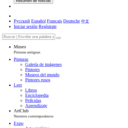
Resumen de noticias
Русский
Español
Français
Deutsche
中文
Iniciar sesión
Regístrate
Museo
Pinturas antiguas
Pinturas
Galería de imágenes
Pintores
Museos del mundo
Pintores rusos
Leer
Libros
Enciclopedia
Películas
Aprendizaje
ArtClub
Nuestros contemporáneos
Expo