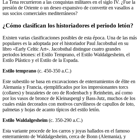
La Tena recurrieron a las conquistas militares en el siglo IV. ¿Fue la
presión de Oriente o un deseo expansivo de convertir en vasallos a
sus socios comerciales mediterráneos?
¿Cómo clasifican los historiadores el periodo letón?
Existen varias clasificaciones posibles de esta época. Una de las más
populares es la adoptada por el historiador Paul Jacobsthal en su
libro «Early Celtic Art». Jacobsthal distingue cuatro grandes
periodos letones: el Estilo Temprano, el Estilo Waldalgesheim, el
Estilo Plástico y el Estilo de la Espada.
Estilo temprano
(c. 450-350 a.C.)
Este subestilo se basa en excavaciones de enterramientos de élite en
Alemania y Francia, ejemplificados por los impresionantes torcs
(collares) y brazaletes de oro de Rodenbach y Reinheim, así como
por los vasos de bronce de Kleinaspergl y Bass-Jutz, muchos de los
cuales están decorados con motivos curvilíneos de capullos de loto,
palmetas y hojas de acanto típicos del estilo letón.
Estilo Waldalgesheim
(c. 350-290 a.C.)
Esta variante procede de los carros y joyas hallados en el famoso
enterramiento de Waldalgesheim, cerca de Bonn (Alemania), y