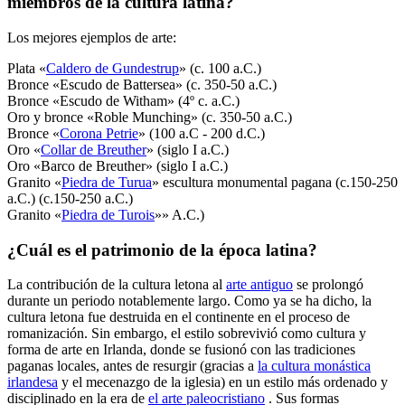
miembros de la cultura latina?
Los mejores ejemplos de arte:
Plata «
Caldero de Gundestrup
» (c. 100 a.C.)
Bronce «Escudo de Battersea» (c. 350-50 a.C.)
Bronce «Escudo de Witham» (4º c. a.C.)
Oro y bronce «Roble Munching» (c. 350-50 a.C.)
Bronce «
Corona Petrie
» (100 a.C - 200 d.C.)
Oro «
Collar de Breuther
» (siglo I a.C.)
Oro «Barco de Breuther» (siglo I a.C.)
Granito «
Piedra de Turua
» escultura monumental pagana (c.150-250
a.C.) (c.150-250 a.C.)
Granito «
Piedra de Turois
»» A.C.)
¿Cuál es el patrimonio de la época latina?
La contribución de la cultura letona al
arte antiguo
se prolongó
durante un periodo notablemente largo. Como ya se ha dicho, la
cultura letona fue destruida en el continente en el proceso de
romanización. Sin embargo, el estilo sobrevivió como cultura y
forma de arte en Irlanda, donde se fusionó con las tradiciones
paganas locales, antes de resurgir (gracias a
la cultura monástica
irlandesa
y el mecenazgo de la iglesia) en un estilo más ordenado y
disciplinado en la era de
el arte paleocristiano
. Sus formas