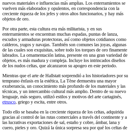
nuevos materiales e influencias más amplias. Los enterramientos se
vuelven más elaborados y opulentos, en correspondencia con la
creciente riqueza de los jefes y otros altos funcionarios, y hay más
objetos de oro.
Por otra parte, esta cultura era más militarista, y en sus
enterramientos se encuentran muchas espadas, puntas de lanza,
escudos y armaduras protectoras, así como objetos cotidianos como
calderos, yugos y navajas. También son comunes las joyas, algunas
de las cuales son exquisitas, sobre todo los torques de oro finamente
labrados. La ornamentación latina, presente en una gran variedad de
objetos, es más madura y compleja. Incluye los intrincados diseños
de los nudos celtas, que alcanzaron su apogeo en este periodo.
Mientras que el arte de Hallstatt sorprendió a los historiadores por su
temprano énfasis en la estética, La Tène demuestra una mayor
exuberancia, un conocimiento más profundo de los materiales y las
técnicas, y un intercambio cultural más amplio. Dentro de su nuevo
lenguaje, más seguro, utilizó estilos y motivos del arte cartaginés,
etrusco
, griego y escita, entre otros.
Todo ello se basaba en la creciente riqueza de los celtas, adquirida
gracias al control de las rutas comerciales a través del continente y a
las lucrativas exportaciones de sal, estaño y cobre, ámbar, lana y
cuero, pieles y oro. Quizá la única sorpresa sea por qué los celtas de