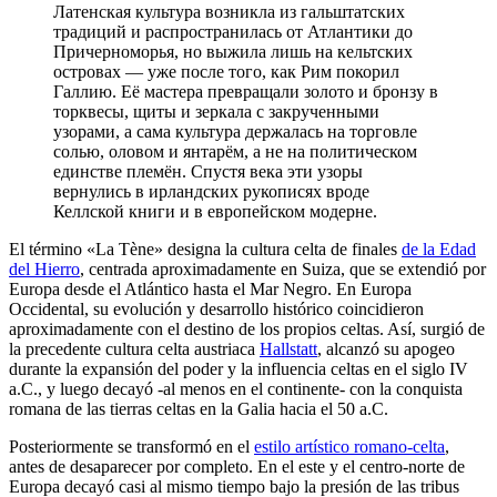
Латенская культура возникла из гальштатских
традиций и распространилась от Атлантики до
Причерноморья, но выжила лишь на кельтских
островах — уже после того, как Рим покорил
Галлию. Её мастера превращали золото и бронзу в
торквесы, щиты и зеркала с закрученными
узорами, а сама культура держалась на торговле
солью, оловом и янтарём, а не на политическом
единстве племён. Спустя века эти узоры
вернулись в ирландских рукописях вроде
Келлской книги и в европейском модерне.
El término «La Tène» designa la cultura celta de finales
de la Edad
del Hierro
, centrada aproximadamente en Suiza, que se extendió por
Europa desde el Atlántico hasta el Mar Negro. En Europa
Occidental, su evolución y desarrollo histórico coincidieron
aproximadamente con el destino de los propios celtas. Así, surgió de
la precedente cultura celta austriaca
Hallstatt
, alcanzó su apogeo
durante la expansión del poder y la influencia celtas en el siglo IV
a.C., y luego decayó -al menos en el continente- con la conquista
romana de las tierras celtas en la Galia hacia el 50 a.C.
Posteriormente se transformó en el
estilo artístico romano-celta
,
antes de desaparecer por completo. En el este y el centro-norte de
Europa decayó casi al mismo tiempo bajo la presión de las tribus