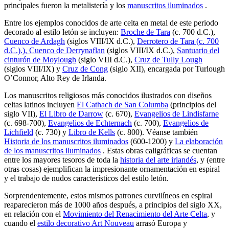
principales fueron la metalistería y los
manuscritos iluminados
.
Entre los ejemplos conocidos de arte celta en metal de este periodo
decorado al estilo letón se incluyen:
Broche de Tara
(c. 700 d.C.),
Cuenco de Ardagh
(siglos VIII/IX d.C.),
Derrotero de Tara
(c. 700
d.C.).),
Cuenco de Derrynaflan
(siglos VIII/IX d.C.),
Santuario del
cinturón de Moylough
(siglo VIII d.C.),
Cruz de Tully Lough
(siglos VIII/IX) y
Cruz de Cong
(siglo XII), encargada por Turlough
O’Connor, Alto Rey de Irlanda.
Los manuscritos religiosos más conocidos ilustrados con diseños
celtas latinos incluyen
El Cathach de San Columba
(principios del
siglo VII),
El Libro de Darrow
(c. 670),
Evangelios de Lindisfarne
(c. 698-700),
Evangelios de Echternach
(c. 700),
Evangelios de
Lichfield
(c. 730) y
Libro de Kells
(c. 800). Véanse también
Historia de los manuscritos iluminados
(600-1200) y
La elaboración
de los manuscritos iluminados
. Estas obras caligráficas se cuentan
entre los mayores tesoros de toda la
historia del arte irlandés
, y (entre
otras cosas) ejemplifican la impresionante ornamentación en espiral
y el trabajo de nudos característicos del estilo letón.
Sorprendentemente, estos mismos patrones curvilíneos en espiral
reaparecieron más de 1000 años después, a principios del siglo XX,
en relación con el
Movimiento del Renacimiento del Arte Celta
, y
cuando el
estilo decorativo Art Nouveau
arrasó Europa y