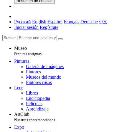
Resumen de noticias
Русский
English
Español
Français
Deutsche
中文
Iniciar sesión
Regístrate
Museo
Pinturas antiguas
Pinturas
Galería de imágenes
Pintores
Museos del mundo
Pintores rusos
Leer
Libros
Enciclopedia
Películas
Aprendizaje
ArtClub
Nuestros contemporáneos
Expo