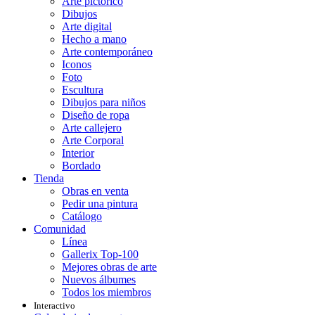
Arte pictórico
Dibujos
Arte digital
Hecho a mano
Arte contemporáneo
Iconos
Foto
Escultura
Dibujos para niños
Diseño de ropa
Arte callejero
Arte Corporal
Interior
Bordado
Tienda
Obras en venta
Pedir una pintura
Catálogo
Comunidad
Línea
Gallerix Top-100
Mejores obras de arte
Nuevos álbumes
Todos los miembros
Interactivo