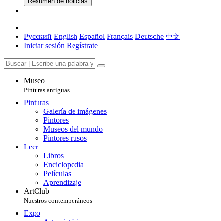
Resumen de noticias
Русский
English
Español
Français
Deutsche
中文
Iniciar sesión
Regístrate
Museo
Pinturas antiguas
Pinturas
Galería de imágenes
Pintores
Museos del mundo
Pintores rusos
Leer
Libros
Enciclopedia
Películas
Aprendizaje
ArtClub
Nuestros contemporáneos
Expo