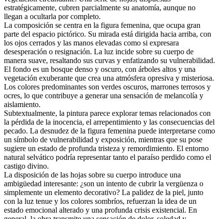
estratégicamente, cubren parcialmente su anatomía, aunque no
llegan a ocultarla por completo.
La composición se centra en la figura femenina, que ocupa gran
parte del espacio pictórico. Su mirada está dirigida hacia arriba, con
los ojos cerrados y las manos elevadas como si expresara
desesperación o resignación. La luz incide sobre su cuerpo de
manera suave, resaltando sus curvas y enfatizando su vulnerabilidad.
El fondo es un bosque denso y oscuro, con árboles altos y una
vegetación exuberante que crea una atmósfera opresiva y misteriosa.
Los colores predominantes son verdes oscuros, marrones terrosos y
ocres, lo que contribuye a generar una sensación de melancolía y
aislamiento.
Subtextualmente, la pintura parece explorar temas relacionados con
la pérdida de la inocencia, el arrepentimiento y las consecuencias del
pecado. La desnudez de la figura femenina puede interpretarse como
un símbolo de vulnerabilidad y exposición, mientras que su pose
sugiere un estado de profunda tristeza y remordimiento. El entorno
natural selvático podría representar tanto el paraíso perdido como el
castigo divino.
La disposición de las hojas sobre su cuerpo introduce una
ambigüedad interesante: ¿son un intento de cubrir la vergüenza o
simplemente un elemento decorativo? La palidez de la piel, junto
con la luz tenue y los colores sombríos, refuerzan la idea de un
estado emocional alterado y una profunda crisis existencial. En
general, la obra transmite una sensación de dolor, soledad y