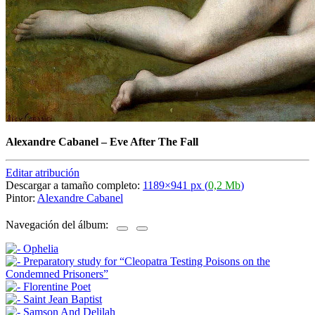
Alexandre Cabanel
–
Eve After The Fall
Editar atribución
Descargar a tamaño completo:
1189×941 px (
0,2 Mb
)
Pintor:
Alexandre Cabanel
Navegación del álbum: