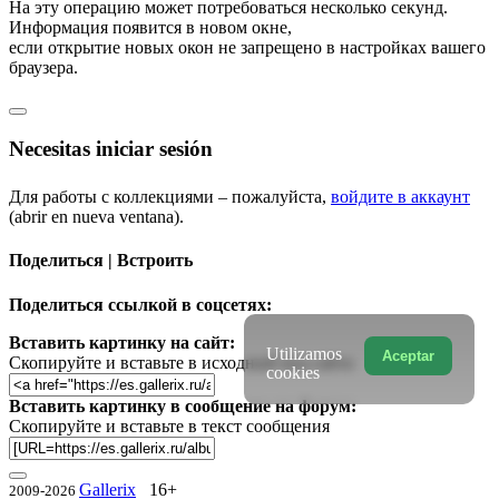
На эту операцию может потребоваться несколько секунд.
Информация появится в новом окне,
если открытие новых окон не запрещено в настройках вашего
браузера.
Necesitas iniciar sesión
Для работы с коллекциями – пожалуйста,
войдите в аккаунт
(abrir en nueva ventana).
Поделиться | Встроить
Поделиться ссылкой в соцсетях:
Вставить картинку на сайт:
Utilizamos
Aceptar
Скопируйте и вставьте в исходный код сайта
cookies
Вставить картинку в сообщение на форум:
Скопируйте и вставьте в текст сообщения
Gallerix
16+
2009-2026