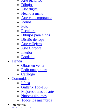
Arte pictórico
Dibujos
Arte digital
Hecho a mano
Arte contemporáneo
Iconos
Foto
Escultura
Dibujos para niños
Diseño de ropa
Arte callejero
Arte Corporal
Interior
Bordado
Tienda
Obras en venta
Pedir una pintura
Catálogo
Comunidad
Línea
Gallerix Top-100
Mejores obras de arte
Nuevos álbumes
Todos los miembros
Interactivo