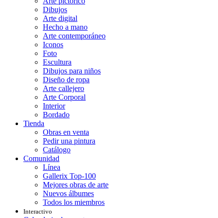
Arte pictórico
Dibujos
Arte digital
Hecho a mano
Arte contemporáneo
Iconos
Foto
Escultura
Dibujos para niños
Diseño de ropa
Arte callejero
Arte Corporal
Interior
Bordado
Tienda
Obras en venta
Pedir una pintura
Catálogo
Comunidad
Línea
Gallerix Top-100
Mejores obras de arte
Nuevos álbumes
Todos los miembros
Interactivo