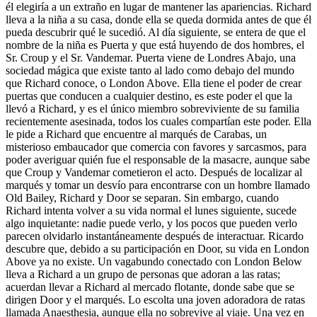
él elegiría a un extraño en lugar de mantener las apariencias. Richard
lleva a la niña a su casa, donde ella se queda dormida antes de que él
pueda descubrir qué le sucedió. Al día siguiente, se entera de que el
nombre de la niña es Puerta y que está huyendo de dos hombres, el
Sr. Croup y el Sr. Vandemar. Puerta viene de Londres Abajo, una
sociedad mágica que existe tanto al lado como debajo del mundo
que Richard conoce, o London Above. Ella tiene el poder de crear
puertas que conducen a cualquier destino, es este poder el que la
llevó a Richard, y es el único miembro sobreviviente de su familia
recientemente asesinada, todos los cuales compartían este poder. Ella
le pide a Richard que encuentre al marqués de Carabas, un
misterioso embaucador que comercia con favores y sarcasmos, para
poder averiguar quién fue el responsable de la masacre, aunque sabe
que Croup y Vandemar cometieron el acto. Después de localizar al
marqués y tomar un desvío para encontrarse con un hombre llamado
Old Bailey, Richard y Door se separan. Sin embargo, cuando
Richard intenta volver a su vida normal el lunes siguiente, sucede
algo inquietante: nadie puede verlo, y los pocos que pueden verlo
parecen olvidarlo instantáneamente después de interactuar. Ricardo
descubre que, debido a su participación en Door, su vida en London
Above ya no existe. Un vagabundo conectado con London Below
lleva a Richard a un grupo de personas que adoran a las ratas;
acuerdan llevar a Richard al mercado flotante, donde sabe que se
dirigen Door y el marqués. Lo escolta una joven adoradora de ratas
llamada Anaesthesia, aunque ella no sobrevive al viaje. Una vez en