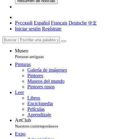
Resumen de noticias
Русский
Español
Français
Deutsche
中文
Iniciar sesión
Regístrate
Museo
Pinturas antiguas
Pinturas
Galería de imágenes
Pintores
Museos del mundo
Pintores rusos
Leer
Libros
Enciclopedia
Películas
Aprendizaje
ArtClub
Nuestros contemporáneos
Expo