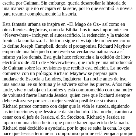
escrita por Gaiman. Sin embargo, quería desarrollar la historia de
una manera que no encajara en la serie, por lo que escribió la novela
para resumir completamente la historia.
Esta fantasía urbana se inspira en «El Mago de Oz» así como en
otras fuentes alegóricas, como la Biblia. Los temas importantes en
«Neverwhere» incluyen el autosacrificio, la redención y la traición
frente a la confianza. La historia sigue el «viaje de un héroe» como
lo define Joseph Campbell, donde el protagonista Richard Mayhew
emprende una búsqueda que revela su verdadera naturaleza a sí
mismo ya los demás. Esta guía hace referencia a la edición de libro
electrónico de 2015 de «Neverwhere», que incluye una introducción
de Gaiman sobre las revisiones que recibió esta edición. La novela
comienza con un prólogo: Richard Mayhew se prepara para
mudarse de Escocia a Londres, Inglaterra. La noche antes de irse,
una anciana lee su fortuna y le advierte sobre las puertas. Años más
tarde, vive y trabaja en Londres y está comprometido con una mujer
de voluntad fuerte llamada Jessica, quien cree que Richard siempre
debe esforzarse por ser la mejor versión posible de sí mismo.
Richard parece contento con dejar que la vida le suceda, siguiendo
las instrucciones que Jessica le da sin dudarlo. Una noche, camino a
cenar con el jefe de Jessica, el Sr. Stockton, Richard y Jessica se
topan con una chica herida que parece haber aparecido de la nada.
Richard está decidido a ayudarla, por lo que se salta la cena, lo que
hace que Jessica termine su compromiso porque está enojada porque