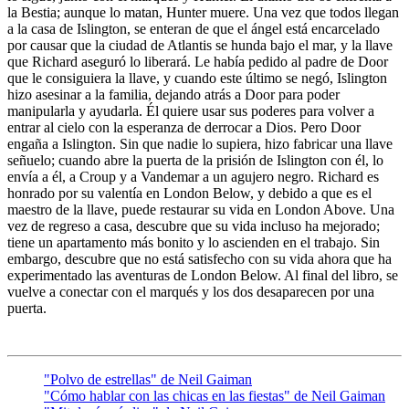
la Bestia; aunque lo matan, Hunter muere. Una vez que todos llegan
a la casa de Islington, se enteran de que el ángel está encarcelado
por causar que la ciudad de Atlantis se hunda bajo el mar, y la llave
que Richard aseguró lo liberará. Le había pedido al padre de Door
que le consiguiera la llave, y cuando este último se negó, Islington
hizo asesinar a la familia, dejando atrás a Door para poder
manipularla y ayudarla. Él quiere usar sus poderes para volver a
entrar al cielo con la esperanza de derrocar a Dios. Pero Door
engaña a Islington. Sin que nadie lo supiera, hizo fabricar una llave
señuelo; cuando abre la puerta de la prisión de Islington con él, lo
envía a él, a Croup y a Vandemar a un agujero negro. Richard es
honrado por su valentía en London Below, y debido a que es el
maestro de la llave, puede restaurar su vida en London Above. Una
vez de regreso a casa, descubre que su vida incluso ha mejorado;
tiene un apartamento más bonito y lo ascienden en el trabajo. Sin
embargo, descubre que no está satisfecho con su vida ahora que ha
experimentado las aventuras de London Below. Al final del libro, se
vuelve a conectar con el marqués y los dos desaparecen por una
puerta.
"Polvo de estrellas" de Neil Gaiman
"Cómo hablar con las chicas en las fiestas" de Neil Gaiman