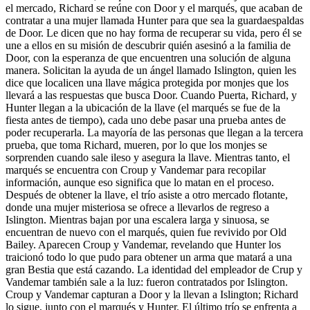
el mercado, Richard se reúne con Door y el marqués, que acaban de
contratar a una mujer llamada Hunter para que sea la guardaespaldas
de Door. Le dicen que no hay forma de recuperar su vida, pero él se
une a ellos en su misión de descubrir quién asesinó a la familia de
Door, con la esperanza de que encuentren una solución de alguna
manera. Solicitan la ayuda de un ángel llamado Islington, quien les
dice que localicen una llave mágica protegida por monjes que los
llevará a las respuestas que busca Door. Cuando Puerta, Richard, y
Hunter llegan a la ubicación de la llave (el marqués se fue de la
fiesta antes de tiempo), cada uno debe pasar una prueba antes de
poder recuperarla. La mayoría de las personas que llegan a la tercera
prueba, que toma Richard, mueren, por lo que los monjes se
sorprenden cuando sale ileso y asegura la llave. Mientras tanto, el
marqués se encuentra con Croup y Vandemar para recopilar
información, aunque eso significa que lo matan en el proceso.
Después de obtener la llave, el trío asiste a otro mercado flotante,
donde una mujer misteriosa se ofrece a llevarlos de regreso a
Islington. Mientras bajan por una escalera larga y sinuosa, se
encuentran de nuevo con el marqués, quien fue revivido por Old
Bailey. Aparecen Croup y Vandemar, revelando que Hunter los
traicionó todo lo que pudo para obtener un arma que matará a una
gran Bestia que está cazando. La identidad del empleador de Crup y
Vandemar también sale a la luz: fueron contratados por Islington.
Croup y Vandemar capturan a Door y la llevan a Islington; Richard
lo sigue, junto con el marqués y Hunter. El último trío se enfrenta a