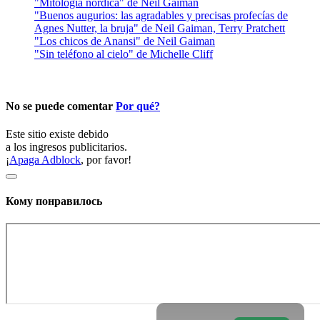
"Mitología nórdica" de Neil Gaiman
"Buenos augurios: las agradables y precisas profecías de
Agnes Nutter, la bruja" de Neil Gaiman, Terry Pratchett
"Los chicos de Anansi" de Neil Gaiman
"Sin teléfono al cielo" de Michelle Cliff
No se puede comentar
Por qué?
Este sitio existe debido
a los ingresos publicitarios.
¡
Apaga Adblock
, por favor!
Кому понравилось