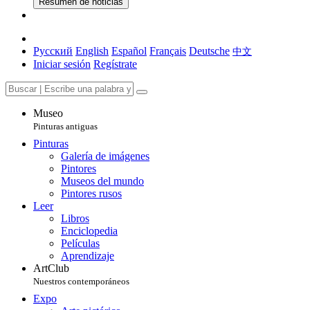
Resumen de noticias
Русский
English
Español
Français
Deutsche
中文
Iniciar sesión
Regístrate
Museo
Pinturas antiguas
Pinturas
Galería de imágenes
Pintores
Museos del mundo
Pintores rusos
Leer
Libros
Enciclopedia
Películas
Aprendizaje
ArtClub
Nuestros contemporáneos
Expo