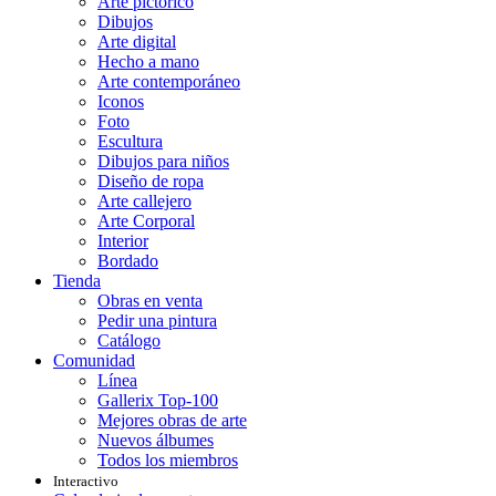
Arte pictórico
Dibujos
Arte digital
Hecho a mano
Arte contemporáneo
Iconos
Foto
Escultura
Dibujos para niños
Diseño de ropa
Arte callejero
Arte Corporal
Interior
Bordado
Tienda
Obras en venta
Pedir una pintura
Catálogo
Comunidad
Línea
Gallerix Top-100
Mejores obras de arte
Nuevos álbumes
Todos los miembros
Interactivo