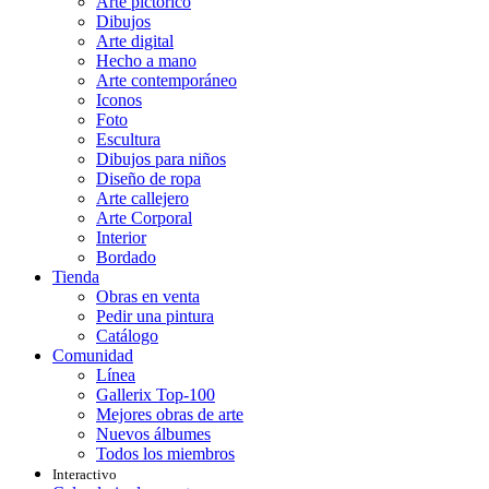
Arte pictórico
Dibujos
Arte digital
Hecho a mano
Arte contemporáneo
Iconos
Foto
Escultura
Dibujos para niños
Diseño de ropa
Arte callejero
Arte Corporal
Interior
Bordado
Tienda
Obras en venta
Pedir una pintura
Catálogo
Comunidad
Línea
Gallerix Top-100
Mejores obras de arte
Nuevos álbumes
Todos los miembros
Interactivo