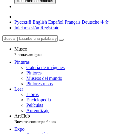
Resumen de noticias
Русский
English
Español
Français
Deutsche
中文
Iniciar sesión
Regístrate
Museo
Pinturas antiguas
Pinturas
Galería de imágenes
Pintores
Museos del mundo
Pintores rusos
Leer
Libros
Enciclopedia
Películas
Aprendizaje
ArtClub
Nuestros contemporáneos
Expo