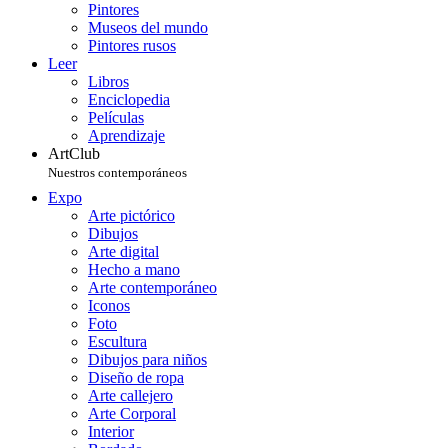
Pintores
Museos del mundo
Pintores rusos
Leer
Libros
Enciclopedia
Películas
Aprendizaje
ArtClub
Nuestros contemporáneos
Expo
Arte pictórico
Dibujos
Arte digital
Hecho a mano
Arte contemporáneo
Iconos
Foto
Escultura
Dibujos para niños
Diseño de ropa
Arte callejero
Arte Corporal
Interior