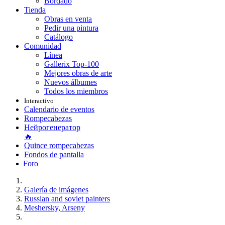
Bordado
Tienda
Obras en venta
Pedir una pintura
Catálogo
Comunidad
Línea
Gallerix Top-100
Mejores obras de arte
Nuevos álbumes
Todos los miembros
Interactivo
Calendario de eventos
Rompecabezas
Нейрогенератор
🔥
Quince rompecabezas
Fondos de pantalla
Foro
Galería de imágenes
Russian and soviet painters
Meshersky, Arseny