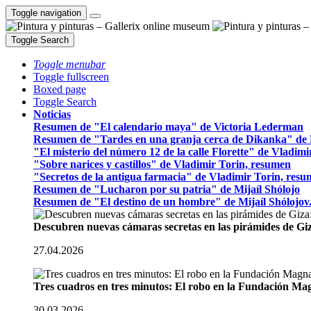
Toggle navigation
Toggle Search
Toggle menubar
Toggle fullscreen
Boxed page
Toggle Search
Noticias
Resumen de "El calendario maya" de Victoria Lederman
Resumen de "Tardes en una granja cerca de Dikanka" de 
"El misterio del número 12 de la calle Florette" de Vladim
"Sobre narices y castillos" de Vladimir Torin, resumen
"Secretos de la antigua farmacia" de Vladimir Torin, res
Resumen de "Lucharon por su patria" de Mijaíl Shólojo
Resumen de "El destino de un hombre" de Mijaíl Shólojov
Descubren nuevas cámaras secretas en las pirámides de Gi
27.04.2026
Tres cuadros en tres minutos: El robo en la Fundación M
30.03.2026