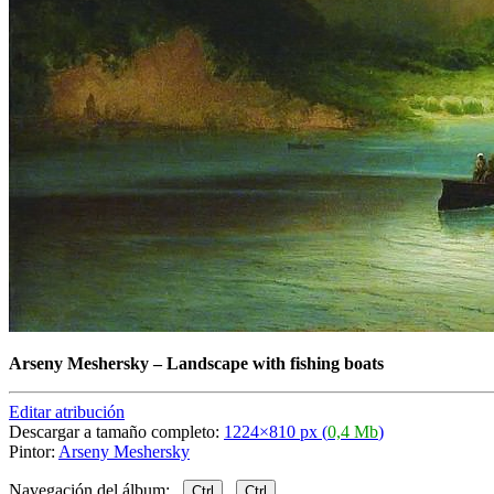
Arseny Meshersky
–
Landscape with fishing boats
Editar atribución
Descargar a tamaño completo:
1224×810 px (
0,4 Mb
)
Pintor:
Arseny Meshersky
Navegación del álbum:
Ctrl
Ctrl