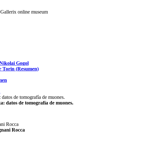
Nikolai Gogol
ir Torin (Resumen)
umen
.
za: datos de tomografía de muones.
agnani Rocca