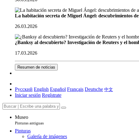
La habitación secreta de Miguel Ángel: descubrimientos de 
26.03.2026
¿Banksy al descubierto? Investigación de Reuters y el homb
17.03.2026
Resumen de noticias
Русский
English
Español
Français
Deutsche
中文
Iniciar sesión
Regístrate
Museo
Pinturas antiguas
Pinturas
Galería de imágenes