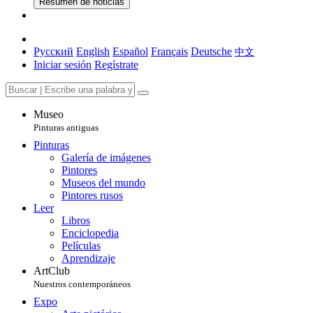
Resumen de noticias
Русский
English
Español
Français
Deutsche
中文
Iniciar sesión
Regístrate
Museo
Pinturas antiguas
Pinturas
Galería de imágenes
Pintores
Museos del mundo
Pintores rusos
Leer
Libros
Enciclopedia
Películas
Aprendizaje
ArtClub
Nuestros contemporáneos
Expo