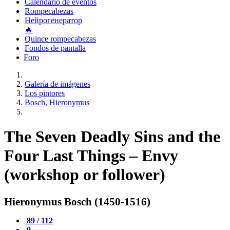
Calendario de eventos
Rompecabezas
Нейрогенератор
🔥
Quince rompecabezas
Fondos de pantalla
Foro
Galería de imágenes
Los pintores
Bosch, Hieronymus
The Seven Deadly Sins and the
Four Last Things – Envy
(workshop or follower)
Hieronymus Bosch (1450-1516)
89 / 112
0