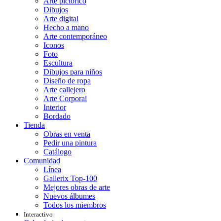
Arte pictórico
Dibujos
Arte digital
Hecho a mano
Arte contemporáneo
Iconos
Foto
Escultura
Dibujos para niños
Diseño de ropa
Arte callejero
Arte Corporal
Interior
Bordado
Tienda
Obras en venta
Pedir una pintura
Catálogo
Comunidad
Línea
Gallerix Top-100
Mejores obras de arte
Nuevos álbumes
Todos los miembros
Interactivo