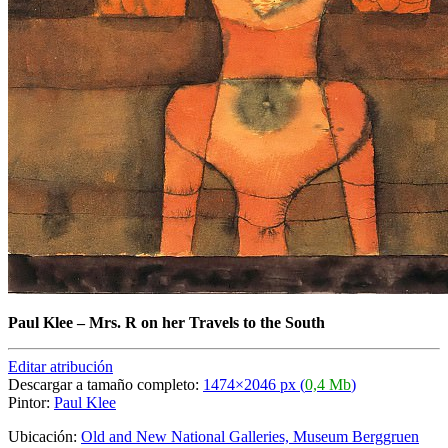
Paul Klee
–
Mrs. R on her Travels to the South
Editar atribución
Descargar a tamaño completo:
1474×2046 px (
0,4 Mb
)
Pintor:
Paul Klee
Ubicación:
Old and New National Galleries, Museum Berggruen