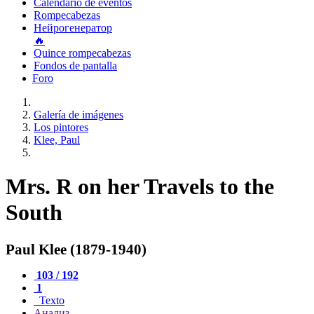
Calendario de eventos
Rompecabezas
Нейрогенератор
🔥
Quince rompecabezas
Fondos de pantalla
Foro
Galería de imágenes
Los pintores
Klee, Paul
Mrs. R on her Travels to the
South
Paul Klee (1879-1940)
103 / 192
1
Texto
Анализ