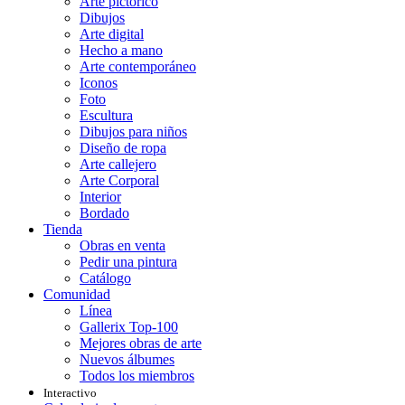
Arte pictórico
Dibujos
Arte digital
Hecho a mano
Arte contemporáneo
Iconos
Foto
Escultura
Dibujos para niños
Diseño de ropa
Arte callejero
Arte Corporal
Interior
Bordado
Tienda
Obras en venta
Pedir una pintura
Catálogo
Comunidad
Línea
Gallerix Top-100
Mejores obras de arte
Nuevos álbumes
Todos los miembros
Interactivo