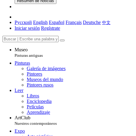
Resumen de noticias
Русский
English
Español
Français
Deutsche
中文
Iniciar sesión
Regístrate
Museo
Pinturas antiguas
Pinturas
Galería de imágenes
Pintores
Museos del mundo
Pintores rusos
Leer
Libros
Enciclopedia
Películas
Aprendizaje
ArtClub
Nuestros contemporáneos
Expo