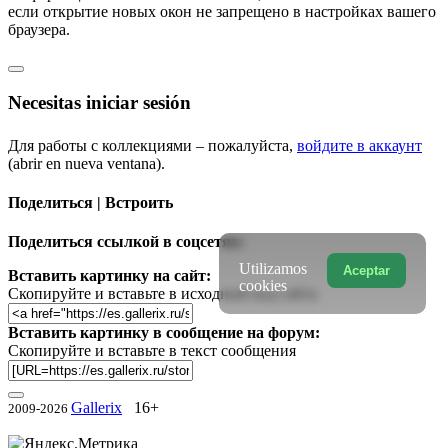
если открытие новых окон не запрещено в настройках вашего
браузера.
Necesitas iniciar sesión
Для работы с коллекциями – пожалуйста,
войдите в аккаунт
(abrir en nueva ventana).
Поделиться | Встроить
Поделиться ссылкой в соцсетях:
Utilizamos
Aceptar
Вставить картинку на сайт:
cookies
Скопируйте и вставьте в исходный код сайта
Вставить картинку в сообщение на форум:
Скопируйте и вставьте в текст сообщения
Gallerix
16+
2009-2026