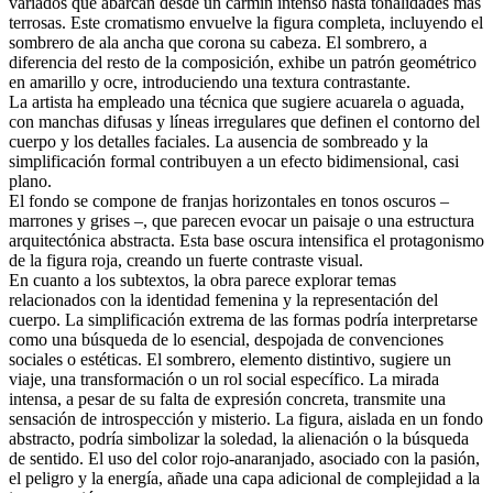
variados que abarcan desde un carmín intenso hasta tonalidades más
terrosas. Este cromatismo envuelve la figura completa, incluyendo el
sombrero de ala ancha que corona su cabeza. El sombrero, a
diferencia del resto de la composición, exhibe un patrón geométrico
en amarillo y ocre, introduciendo una textura contrastante.
La artista ha empleado una técnica que sugiere acuarela o aguada,
con manchas difusas y líneas irregulares que definen el contorno del
cuerpo y los detalles faciales. La ausencia de sombreado y la
simplificación formal contribuyen a un efecto bidimensional, casi
plano.
El fondo se compone de franjas horizontales en tonos oscuros –
marrones y grises –, que parecen evocar un paisaje o una estructura
arquitectónica abstracta. Esta base oscura intensifica el protagonismo
de la figura roja, creando un fuerte contraste visual.
En cuanto a los subtextos, la obra parece explorar temas
relacionados con la identidad femenina y la representación del
cuerpo. La simplificación extrema de las formas podría interpretarse
como una búsqueda de lo esencial, despojada de convenciones
sociales o estéticas. El sombrero, elemento distintivo, sugiere un
viaje, una transformación o un rol social específico. La mirada
intensa, a pesar de su falta de expresión concreta, transmite una
sensación de introspección y misterio. La figura, aislada en un fondo
abstracto, podría simbolizar la soledad, la alienación o la búsqueda
de sentido. El uso del color rojo-anaranjado, asociado con la pasión,
el peligro y la energía, añade una capa adicional de complejidad a la