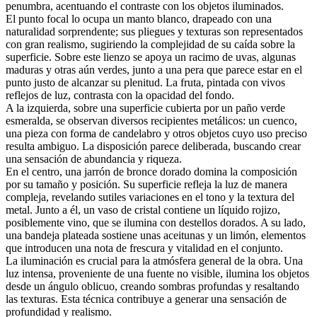
penumbra, acentuando el contraste con los objetos iluminados.
El punto focal lo ocupa un manto blanco, drapeado con una
naturalidad sorprendente; sus pliegues y texturas son representados
con gran realismo, sugiriendo la complejidad de su caída sobre la
superficie. Sobre este lienzo se apoya un racimo de uvas, algunas
maduras y otras aún verdes, junto a una pera que parece estar en el
punto justo de alcanzar su plenitud. La fruta, pintada con vivos
reflejos de luz, contrasta con la opacidad del fondo.
A la izquierda, sobre una superficie cubierta por un paño verde
esmeralda, se observan diversos recipientes metálicos: un cuenco,
una pieza con forma de candelabro y otros objetos cuyo uso preciso
resulta ambiguo. La disposición parece deliberada, buscando crear
una sensación de abundancia y riqueza.
En el centro, una jarrón de bronce dorado domina la composición
por su tamaño y posición. Su superficie refleja la luz de manera
compleja, revelando sutiles variaciones en el tono y la textura del
metal. Junto a él, un vaso de cristal contiene un líquido rojizo,
posiblemente vino, que se ilumina con destellos dorados. A su lado,
una bandeja plateada sostiene unas aceitunas y un limón, elementos
que introducen una nota de frescura y vitalidad en el conjunto.
La iluminación es crucial para la atmósfera general de la obra. Una
luz intensa, proveniente de una fuente no visible, ilumina los objetos
desde un ángulo oblicuo, creando sombras profundas y resaltando
las texturas. Esta técnica contribuye a generar una sensación de
profundidad y realismo.