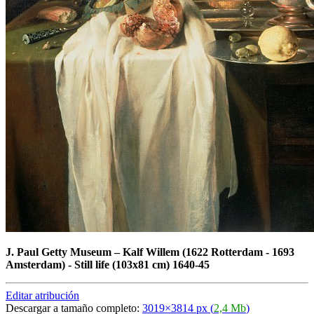
J. Paul Getty Museum
–
Kalf Willem (1622 Rotterdam - 1693
Amsterdam) - Still life (103x81 cm) 1640-45
Editar atribución
Descargar a tamaño completo:
3019×3814 px (
2,4 Mb
)