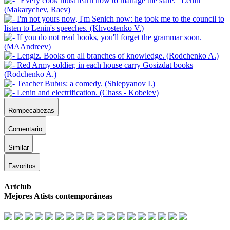
Rompecabezas
Comentario
Similar
Favoritos
Artclub
Mejores Atists contemporáneas