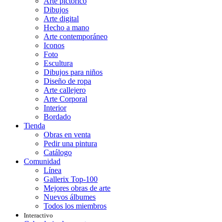
Arte pictórico
Dibujos
Arte digital
Hecho a mano
Arte contemporáneo
Iconos
Foto
Escultura
Dibujos para niños
Diseño de ropa
Arte callejero
Arte Corporal
Interior
Bordado
Tienda
Obras en venta
Pedir una pintura
Catálogo
Comunidad
Línea
Gallerix Top-100
Mejores obras de arte
Nuevos álbumes
Todos los miembros
Interactivo