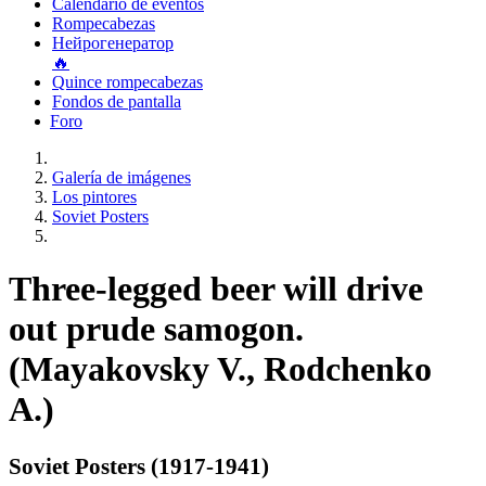
Calendario de eventos
Rompecabezas
Нейрогенератор
🔥
Quince rompecabezas
Fondos de pantalla
Foro
Galería de imágenes
Los pintores
Soviet Posters
Three-legged beer will drive
out prude samogon.
(Mayakovsky V., Rodchenko
A.)
Soviet Posters (1917-1941)