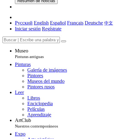
Resumen de noticias
Русский
English
Español
Français
Deutsche
中文
Iniciar sesión
Regístrate
Museo
Pinturas antiguas
Pinturas
Galería de imágenes
Pintores
Museos del mundo
Pintores rusos
Leer
Libros
Enciclopedia
Películas
Aprendizaje
ArtClub
Nuestros contemporáneos
Expo