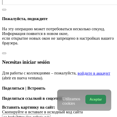
Пожалуйста, подождите
На эту операцию может потребоваться несколько секунд.
Информация появится в новом окне,
если открытие новых окон не запрещено в настройках вашего
браузера.
Necesitas iniciar sesión
Для работы с коллекциями – пожалуйста,
войдите в аккаунт
(abrir en nueva ventana).
Поделиться | Встроить
Поделиться ссылкой в соцсетях:
Utilizamos
Aceptar
cookies
Вставить картинку на сайт:
Скопируйте и вставьте в исходный код сайта