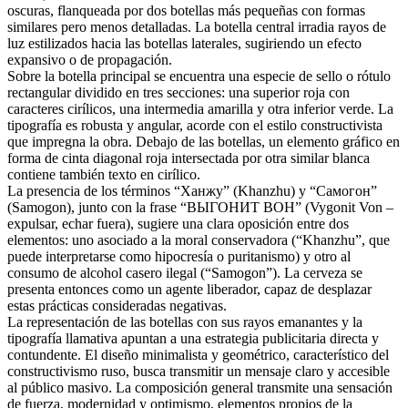
oscuras, flanqueada por dos botellas más pequeñas con formas
similares pero menos detalladas. La botella central irradia rayos de
luz estilizados hacia las botellas laterales, sugiriendo un efecto
expansivo o de propagación.
Sobre la botella principal se encuentra una especie de sello o rótulo
rectangular dividido en tres secciones: una superior roja con
caracteres cirílicos, una intermedia amarilla y otra inferior verde. La
tipografía es robusta y angular, acorde con el estilo constructivista
que impregna la obra. Debajo de las botellas, un elemento gráfico en
forma de cinta diagonal roja intersectada por otra similar blanca
contiene también texto en cirílico.
La presencia de los términos “Ханжу” (Khanzhu) y “Самогон”
(Samogon), junto con la frase “ВЫГОНИТ ВОН” (Vygonit Von –
expulsar, echar fuera), sugiere una clara oposición entre dos
elementos: uno asociado a la moral conservadora (“Khanzhu”, que
puede interpretarse como hipocresía o puritanismo) y otro al
consumo de alcohol casero ilegal (“Samogon”). La cerveza se
presenta entonces como un agente liberador, capaz de desplazar
estas prácticas consideradas negativas.
La representación de las botellas con sus rayos emanantes y la
tipografía llamativa apuntan a una estrategia publicitaria directa y
contundente. El diseño minimalista y geométrico, característico del
constructivismo ruso, busca transmitir un mensaje claro y accesible
al público masivo. La composición general transmite una sensación
de fuerza, modernidad y optimismo, elementos propios de la