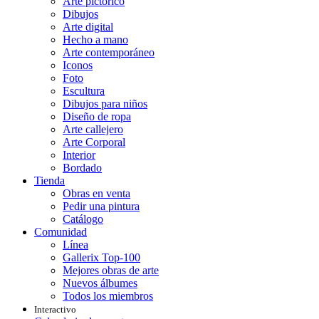
Arte pictórico
Dibujos
Arte digital
Hecho a mano
Arte contemporáneo
Iconos
Foto
Escultura
Dibujos para niños
Diseño de ropa
Arte callejero
Arte Corporal
Interior
Bordado
Tienda
Obras en venta
Pedir una pintura
Catálogo
Comunidad
Línea
Gallerix Top-100
Mejores obras de arte
Nuevos álbumes
Todos los miembros
Interactivo