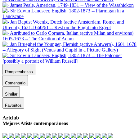
Rompecabezas
Comentario
Similar
Favoritos
Artclub
Mejores Atists contemporáneas