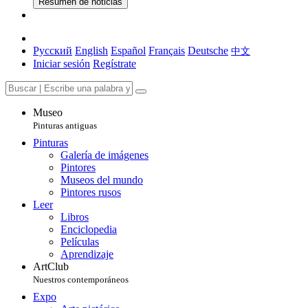
Resumen de noticias
Русский
English
Español
Français
Deutsche
中文
Iniciar sesión
Regístrate
Museo
Pinturas antiguas
Pinturas
Galería de imágenes
Pintores
Museos del mundo
Pintores rusos
Leer
Libros
Enciclopedia
Películas
Aprendizaje
ArtClub
Nuestros contemporáneos
Expo