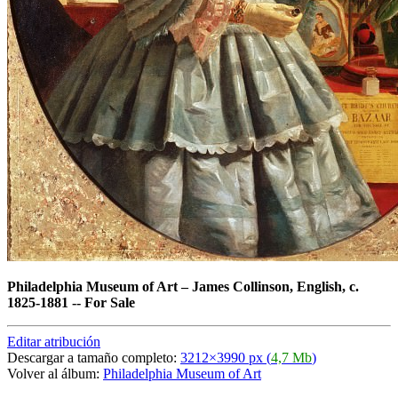
Philadelphia Museum of Art
–
James Collinson, English, c.
1825-1881 -- For Sale
Editar atribución
Descargar a tamaño completo:
3212×3990 px (
4,7 Mb
)
Volver al álbum:
Philadelphia Museum of Art