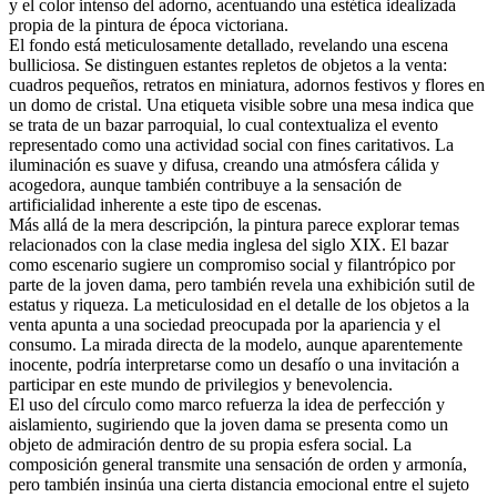
y el color intenso del adorno, acentuando una estética idealizada
propia de la pintura de época victoriana.
El fondo está meticulosamente detallado, revelando una escena
bulliciosa. Se distinguen estantes repletos de objetos a la venta:
cuadros pequeños, retratos en miniatura, adornos festivos y flores en
un domo de cristal. Una etiqueta visible sobre una mesa indica que
se trata de un bazar parroquial, lo cual contextualiza el evento
representado como una actividad social con fines caritativos. La
iluminación es suave y difusa, creando una atmósfera cálida y
acogedora, aunque también contribuye a la sensación de
artificialidad inherente a este tipo de escenas.
Más allá de la mera descripción, la pintura parece explorar temas
relacionados con la clase media inglesa del siglo XIX. El bazar
como escenario sugiere un compromiso social y filantrópico por
parte de la joven dama, pero también revela una exhibición sutil de
estatus y riqueza. La meticulosidad en el detalle de los objetos a la
venta apunta a una sociedad preocupada por la apariencia y el
consumo. La mirada directa de la modelo, aunque aparentemente
inocente, podría interpretarse como un desafío o una invitación a
participar en este mundo de privilegios y benevolencia.
El uso del círculo como marco refuerza la idea de perfección y
aislamiento, sugiriendo que la joven dama se presenta como un
objeto de admiración dentro de su propia esfera social. La
composición general transmite una sensación de orden y armonía,
pero también insinúa una cierta distancia emocional entre el sujeto