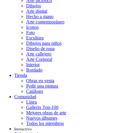
Arte pictórico
Dibujos
Arte digital
Hecho a mano
Arte contemporáneo
Iconos
Foto
Escultura
Dibujos para niños
Diseño de ropa
Arte callejero
Arte Corporal
Interior
Bordado
Tienda
Obras en venta
Pedir una pintura
Catálogo
Comunidad
Línea
Gallerix Top-100
Mejores obras de arte
Nuevos álbumes
Todos los miembros
Interactivo