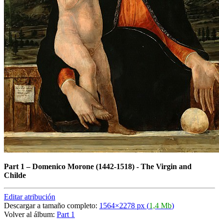
Part 1
–
Domenico Morone (1442-1518) - The Virgin and
Childe
Editar atribución
Descargar a tamaño completo:
1564×2278 px (
1,4 Mb
)
Volver al álbum:
Part 1