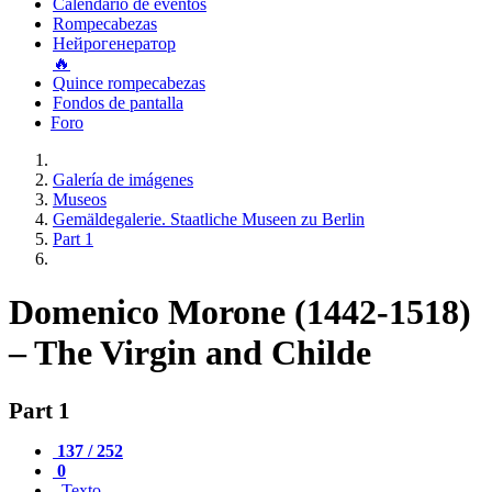
Calendario de eventos
Rompecabezas
Нейрогенератор
🔥
Quince rompecabezas
Fondos de pantalla
Foro
Galería de imágenes
Museos
Gemäldegalerie. Staatliche Museen zu Berlin
Part 1
Domenico Morone (1442-1518)
– The Virgin and Childe
Part 1
137 / 252
0
Texto