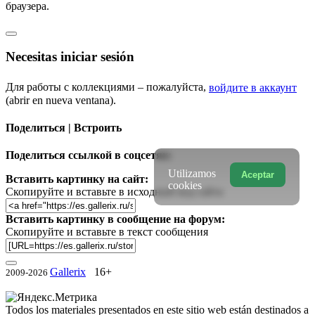
браузера.
Necesitas iniciar sesión
Для работы с коллекциями – пожалуйста,
войдите в аккаунт
(abrir en nueva ventana).
Поделиться | Встроить
Поделиться ссылкой в соцсетях:
Utilizamos
Aceptar
Вставить картинку на сайт:
cookies
Скопируйте и вставьте в исходный код сайта
Вставить картинку в сообщение на форум:
Скопируйте и вставьте в текст сообщения
Gallerix
16+
2009-2026
Todos los materiales presentados en este sitio web están destinados a