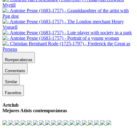
Rompecabezas
Comentario
Similar
Favoritos
Artclub
Mejores Atists contemporáneas