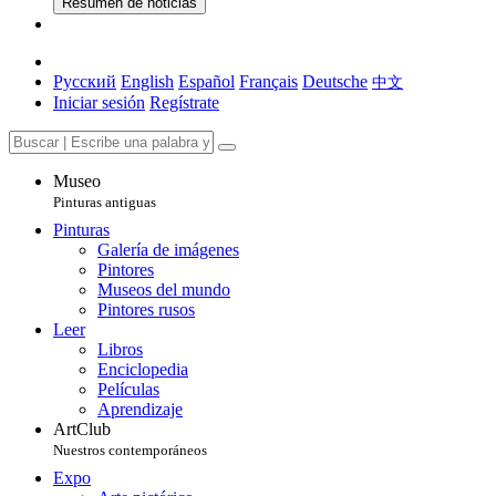
Resumen de noticias
Русский
English
Español
Français
Deutsche
中文
Iniciar sesión
Regístrate
Museo
Pinturas antiguas
Pinturas
Galería de imágenes
Pintores
Museos del mundo
Pintores rusos
Leer
Libros
Enciclopedia
Películas
Aprendizaje
ArtClub
Nuestros contemporáneos
Expo