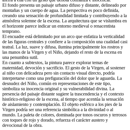
El fondo presenta un paisaje urbano difuso y distante, delineado por
montañas y un cuerpo de agua. La perspectiva es poco definida,
creando una sensación de profundidad limitada y contribuyendo a la
atmósfera solemne de la escena. La arquitectura que se vislumbra en
el horizonte parece indicar un entorno medieval o renacentista
temprano.
El encuadre está delimitado por un arco que enfatiza la verticalidad
de las figuras centrales y confiere a la composición una cualidad casi
teatral. La luz, suave y difusa, ilumina principalmente los rostros y
las manos de la Virgen y el Niño, dejando el resto de la escena en
una penumbra sutil.
En cuanto a subtextos, la pintura parece explorar temas de
maternidad, devoción y sacrificio. El gesto de la Virgen, al sostener
al niño con delicadeza pero sin contacto visual directo, podría
interpretarse como una prefiguración del dolor que le aguarda. La
desnudez del Niño, común en representaciones de este tipo,
simboliza su inocencia original y su vulnerabilidad divina. La
presencia del paisaje distante sugiere la trascendencia y el contexto
histórico-religioso de la escena, al tiempo que acentúa la sensación
de aislamiento y contemplación. El objeto esférico a los pies de la
Virgen podría ser una referencia simbólica a la divinidad o al
mundo. La paleta de colores, dominada por tonos oscuros y terrosos
con toques de rojo y dorado, refuerza el carácter austero y
devocional de la obra.