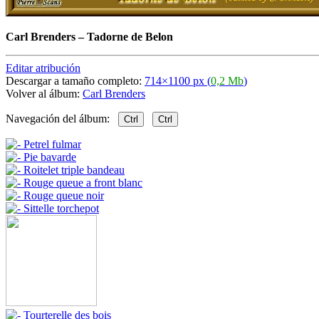
Carl Brenders
–
Tadorne de Belon
Editar atribución
Descargar a tamaño completo:
714×1100 px (
0,2 Mb
)
Volver al álbum:
Carl Brenders
Navegación del álbum:
Ctrl
Ctrl