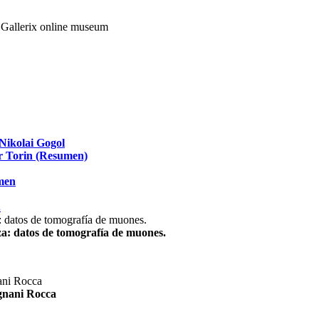
Nikolai Gogol
ir Torin (Resumen)
umen
.
za: datos de tomografía de muones.
agnani Rocca