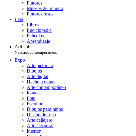
Pintores
Museos del mundo
Pintores rusos
Leer
Libros
Enciclopedia
Películas
Aprendizaje
ArtClub
Nuestros contemporáneos
Expo
Arte pictórico
Dibujos
Arte digital
Hecho a mano
Arte contemporáneo
Iconos
Foto
Escultura
Dibujos para niños
Diseño de ropa
Arte callejero
Arte Corporal
Interior