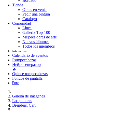
Bordado
Tienda
Obras en venta
Pedir una pintura
Catálogo
Comunidad
Línea
Gallerix Top-100
Mejores obras de arte
Nuevos álbumes
Todos los miembros
Interactivo
Calendario de eventos
Rompecabezas
Нейрогенератор
🔥
Quince rompecabezas
Fondos de pantalla
Foro
Galería de imágenes
Los pintores
Brenders, Carl