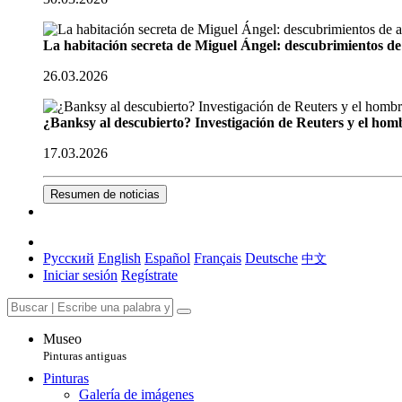
La habitación secreta de Miguel Ángel: descubrimientos de 
26.03.2026
¿Banksy al descubierto? Investigación de Reuters y el homb
17.03.2026
Resumen de noticias
Русский
English
Español
Français
Deutsche
中文
Iniciar sesión
Regístrate
Museo
Pinturas antiguas
Pinturas
Galería de imágenes