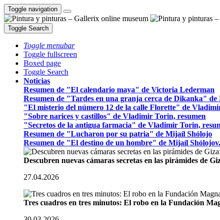
Toggle navigation
Toggle Search
Toggle menubar
Toggle fullscreen
Boxed page
Toggle Search
Noticias
Resumen de "El calendario maya" de Victoria Lederman
Resumen de "Tardes en una granja cerca de Dikanka" de 
"El misterio del número 12 de la calle Florette" de Vladim
"Sobre narices y castillos" de Vladimir Torin, resumen
"Secretos de la antigua farmacia" de Vladimir Torin, res
Resumen de "Lucharon por su patria" de Mijaíl Shólojo
Resumen de "El destino de un hombre" de Mijaíl Shólojov
Descubren nuevas cámaras secretas en las pirámides de Gi
27.04.2026
Tres cuadros en tres minutos: El robo en la Fundación M
30.03.2026