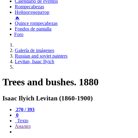
Calendario de eventos
Rompecabezas
Нейрогенератор
🔥
Quince rompecabezas
Fondos de pantalla
Foro
Galería de imágenes
Russian and soviet painters
Levitan, Isaac Ilyich
Trees and bushes. 1880
Isaac Ilyich Levitan (1860-1900)
270 / 393
0
Texto
Анализ