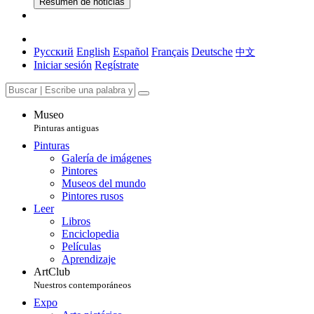
Resumen de noticias
Русский
English
Español
Français
Deutsche
中文
Iniciar sesión
Regístrate
Museo
Pinturas antiguas
Pinturas
Galería de imágenes
Pintores
Museos del mundo
Pintores rusos
Leer
Libros
Enciclopedia
Películas
Aprendizaje
ArtClub
Nuestros contemporáneos
Expo