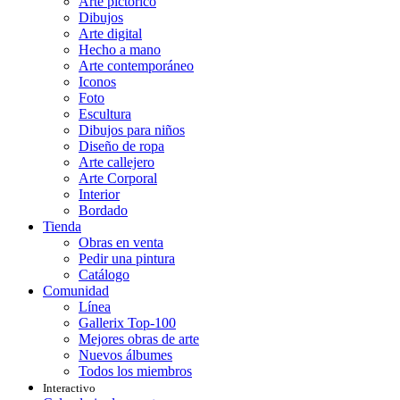
Arte pictórico
Dibujos
Arte digital
Hecho a mano
Arte contemporáneo
Iconos
Foto
Escultura
Dibujos para niños
Diseño de ropa
Arte callejero
Arte Corporal
Interior
Bordado
Tienda
Obras en venta
Pedir una pintura
Catálogo
Comunidad
Línea
Gallerix Top-100
Mejores obras de arte
Nuevos álbumes
Todos los miembros
Interactivo