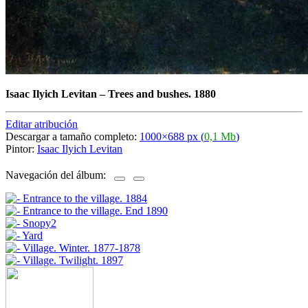
Isaac Ilyich Levitan
–
Trees and bushes. 1880
Editar atribución
Descargar a tamaño completo:
1000×688 px (
0,1 Mb
)
Pintor:
Isaac Ilyich Levitan
Navegación del álbum: