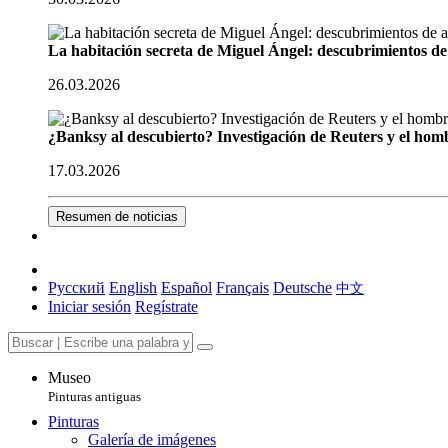
La habitación secreta de Miguel Ángel: descubrimientos de 
26.03.2026
¿Banksy al descubierto? Investigación de Reuters y el homb
17.03.2026
Resumen de noticias
Русский
English
Español
Français
Deutsche
中文
Iniciar sesión
Regístrate
Museo
Pinturas antiguas
Pinturas
Galería de imágenes