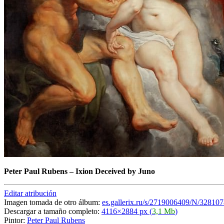
Peter Paul Rubens
–
Ixion Deceived by Juno
Editar atribución
Imagen tomada de otro álbum:
es.gallerix.ru/s/2719006409/N/32810
Descargar a tamaño completo:
4116×2884 px (
3,1 Mb
)
Pintor:
Peter Paul Rubens