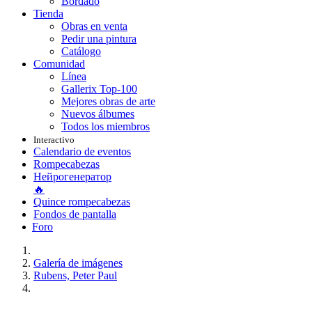
Bordado
Tienda
Obras en venta
Pedir una pintura
Catálogo
Comunidad
Línea
Gallerix Top-100
Mejores obras de arte
Nuevos álbumes
Todos los miembros
Interactivo
Calendario de eventos
Rompecabezas
Нейрогенератор
🔥
Quince rompecabezas
Fondos de pantalla
Foro
Galería de imágenes
Rubens, Peter Paul