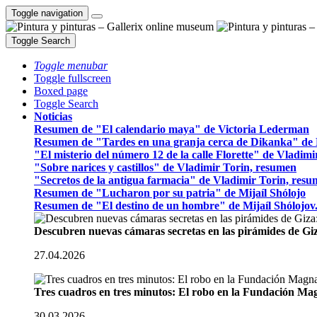
Toggle navigation
Toggle Search
Toggle menubar
Toggle fullscreen
Boxed page
Toggle Search
Noticias
Resumen de "El calendario maya" de Victoria Lederman
Resumen de "Tardes en una granja cerca de Dikanka" de 
"El misterio del número 12 de la calle Florette" de Vladim
"Sobre narices y castillos" de Vladimir Torin, resumen
"Secretos de la antigua farmacia" de Vladimir Torin, res
Resumen de "Lucharon por su patria" de Mijaíl Shólojo
Resumen de "El destino de un hombre" de Mijaíl Shólojov
Descubren nuevas cámaras secretas en las pirámides de Gi
27.04.2026
Tres cuadros en tres minutos: El robo en la Fundación M
30.03.2026