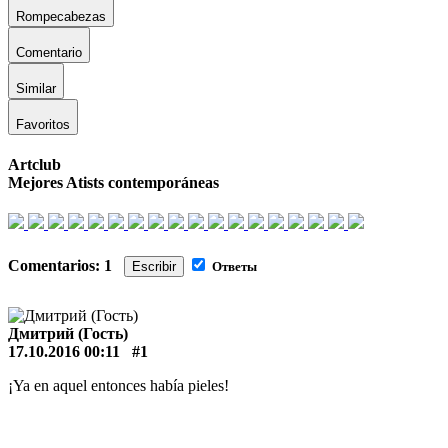
Rompecabezas
Comentario
Similar
Favoritos
Artclub
Mejores Atists contemporáneas
Comentarios: 1
Escribir
Ответы
Дмитрий (Гость)
17.10.2016 00:11
#1
¡Ya en aquel entonces había pieles!