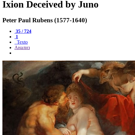
Ixion Deceived by Juno
Peter Paul Rubens (1577-1640)
35 / 724
1
Texto
Анализ