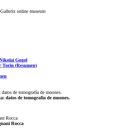
Nikolai Gogol
ir Torin (Resumen)
umen
.
za: datos de tomografía de muones.
agnani Rocca