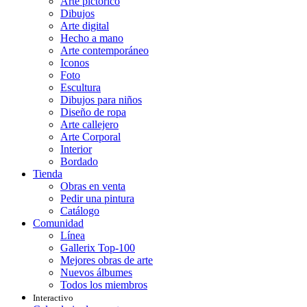
Arte pictórico
Dibujos
Arte digital
Hecho a mano
Arte contemporáneo
Iconos
Foto
Escultura
Dibujos para niños
Diseño de ropa
Arte callejero
Arte Corporal
Interior
Bordado
Tienda
Obras en venta
Pedir una pintura
Catálogo
Comunidad
Línea
Gallerix Top-100
Mejores obras de arte
Nuevos álbumes
Todos los miembros
Interactivo