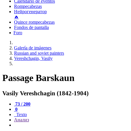
Calendario de eventos
Rompecabezas
Нейрогенератор
🔥
Quince rompecabezas
Fondos de pantalla
Foro
Galería de imágenes
Russian and soviet painters
Vereshchagin, Vasily
Passage Barskaun
Vasily Vereshchagin (1842-1904)
73 / 200
0
Texto
Анализ