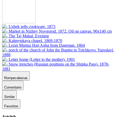
Rompecabezas
Comentario
Similar
Favoritos
Artclub