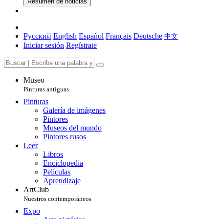
Resumen de noticias
Русский
English
Español
Français
Deutsche
中文
Iniciar sesión
Regístrate
Museo
Pinturas antiguas
Pinturas
Galería de imágenes
Pintores
Museos del mundo
Pintores rusos
Leer
Libros
Enciclopedia
Películas
Aprendizaje
ArtClub
Nuestros contemporáneos
Expo