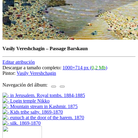
Vasily Vereshchagin
–
Passage Barskaun
Editar atribución
Descargar a tamaño completo:
1000×714 px (
0,2 Mb
)
Pintor:
Vasily Vereshchagin
Navegación del álbum: