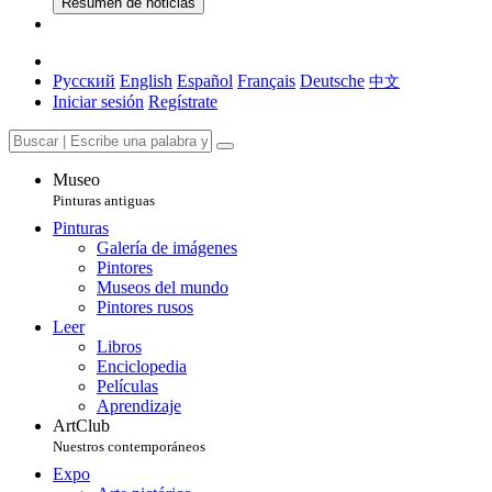
Resumen de noticias
Русский
English
Español
Français
Deutsche
中文
Iniciar sesión
Regístrate
Museo
Pinturas antiguas
Pinturas
Galería de imágenes
Pintores
Museos del mundo
Pintores rusos
Leer
Libros
Enciclopedia
Películas
Aprendizaje
ArtClub
Nuestros contemporáneos
Expo