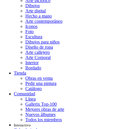
Arte pictórico
Dibujos
Arte digital
Hecho a mano
Arte contemporáneo
Iconos
Foto
Escultura
Dibujos para niños
Diseño de ropa
Arte callejero
Arte Corporal
Interior
Bordado
Tienda
Obras en venta
Pedir una pintura
Catálogo
Comunidad
Línea
Gallerix Top-100
Mejores obras de arte
Nuevos álbumes
Todos los miembros
Interactivo