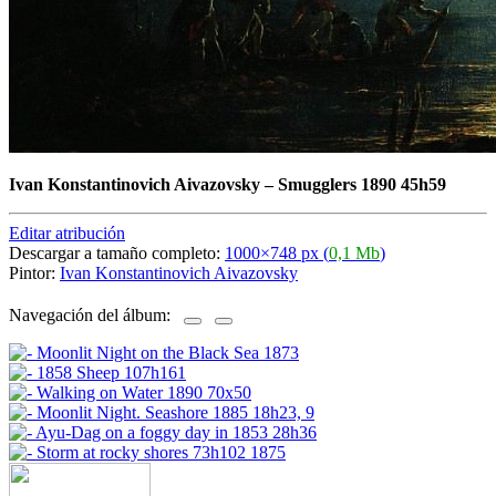
Ivan Konstantinovich Aivazovsky
–
Smugglers 1890 45h59
Editar atribución
Descargar a tamaño completo:
1000×748 px (
0,1 Mb
)
Pintor:
Ivan Konstantinovich Aivazovsky
Navegación del álbum: