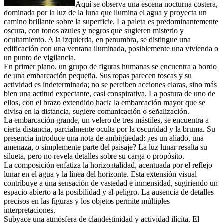
Aquí se observa una escena nocturna costera,
dominada por la luz de la luna que ilumina el agua y proyecta un
camino brillante sobre la superficie. La paleta es predominantemente
oscura, con tonos azules y negros que sugieren misterio y
ocultamiento. A la izquierda, en penumbra, se distingue una
edificación con una ventana iluminada, posiblemente una vivienda o
un punto de vigilancia.
En primer plano, un grupo de figuras humanas se encuentra a bordo
de una embarcación pequeña. Sus ropas parecen toscas y su
actividad es indeterminada; no se perciben acciones claras, sino más
bien una actitud expectante, casi conspirativa. La postura de uno de
ellos, con el brazo extendido hacia la embarcación mayor que se
divisa en la distancia, sugiere comunicación o señalización.
La embarcación grande, un velero de tres mástiles, se encuentra a
cierta distancia, parcialmente oculta por la oscuridad y la bruma. Su
presencia introduce una nota de ambigüedad: ¿es un aliado, una
amenaza, o simplemente parte del paisaje? La luz lunar resalta su
silueta, pero no revela detalles sobre su carga o propósito.
La composición enfatiza la horizontalidad, acentuada por el reflejo
lunar en el agua y la línea del horizonte. Esta extensión visual
contribuye a una sensación de vastedad e inmensidad, sugiriendo un
espacio abierto a la posibilidad y al peligro. La ausencia de detalles
precisos en las figuras y los objetos permite múltiples
interpretaciones.
Subyace una atmósfera de clandestinidad y actividad ilícita. El