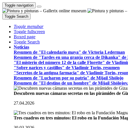
Toggle navigation
Toggle Search
Toggle menubar
Toggle fullscreen
Boxed page
Toggle Search
Noticias
Resumen de "El calendario maya" de Victoria Lederman
Resumen de "Tardes en una granja cerca de Dikanka" de 
"El misterio del número 12 de la calle Florette" de Vladim
"Sobre narices y castillos" de Vladimir Torin, resumen
"Secretos de la antigua farmacia" de Vladimir Torin, res
Resumen de "Lucharon por su patria" de Mijaíl Shólojo
Resumen de "El destino de un hombre" de Mijaíl Shólojov
Descubren nuevas cámaras secretas en las pirámides de Gi
27.04.2026
Tres cuadros en tres minutos: El robo en la Fundación M
30.03.2026