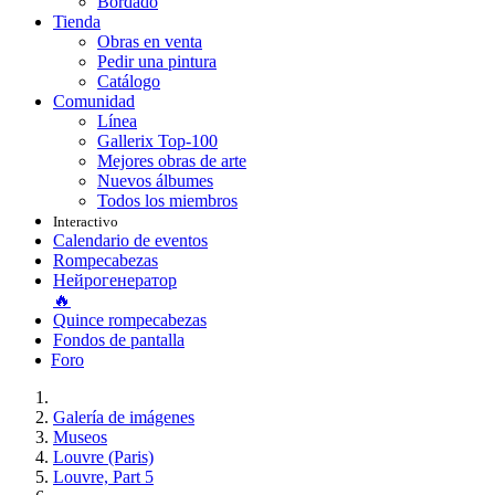
Bordado
Tienda
Obras en venta
Pedir una pintura
Catálogo
Comunidad
Línea
Gallerix Top-100
Mejores obras de arte
Nuevos álbumes
Todos los miembros
Interactivo
Calendario de eventos
Rompecabezas
Нейрогенератор
🔥
Quince rompecabezas
Fondos de pantalla
Foro
Galería de imágenes
Museos
Louvre (Paris)
Louvre, Part 5