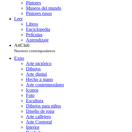
Pintores
Museos del mundo
Pintores rusos
Leer
Libros
Enciclopedia
Películas
Aprendizaje
ArtClub
Nuestros contemporáneos
Expo
Arte pictórico
Dibujos
Arte digital
Hecho a mano
Arte contemporáneo
Iconos
Foto
Escultura
Dibujos para niños
Diseño de ropa
Arte callejero
Arte Corporal
Interior