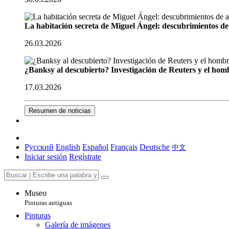
La habitación secreta de Miguel Ángel: descubrimientos de 
26.03.2026
¿Banksy al descubierto? Investigación de Reuters y el homb
17.03.2026
Resumen de noticias
Русский
English
Español
Français
Deutsche
中文
Iniciar sesión
Regístrate
Museo
Pinturas antiguas
Pinturas
Galería de imágenes