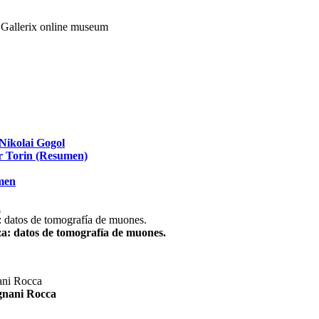
Nikolai Gogol
ir Torin (Resumen)
umen
.
za: datos de tomografía de muones.
agnani Rocca