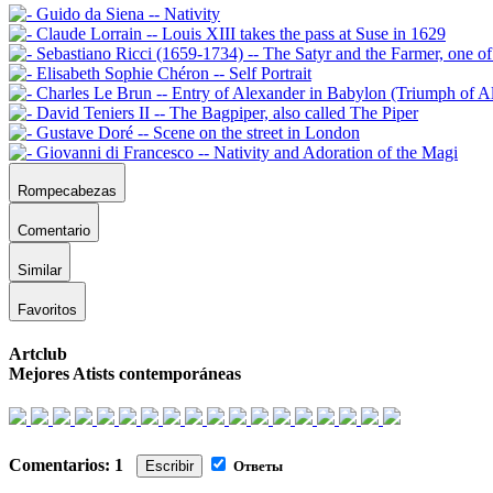
Rompecabezas
Comentario
Similar
Favoritos
Artclub
Mejores Atists contemporáneas
Comentarios: 1
Escribir
Ответы