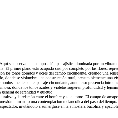
Aquí se observa una composición paisajística dominada por un vibrante
ia. El primer plano está ocupado casi por completo por las flores, repre
e con los tonos dorados y ocres del campo circundante, creando una sens
ado, donde se vislumbra una construcción rural, presumiblemente una vi
 armoniosamente con el paisaje circundante, aunque su presencia introdu
rumosa, donde los tonos azules y violetas sugieren profundidad y lejan
n general de serenidad y quietud.
aturaleza y la relación entre el hombre y su entorno. El campo de amapol
 conexión humana o una contemplación melancólica del paso del tiempo. La
 espectador, invitándolo a sumergirse en la atmósfera bucólica y apacible