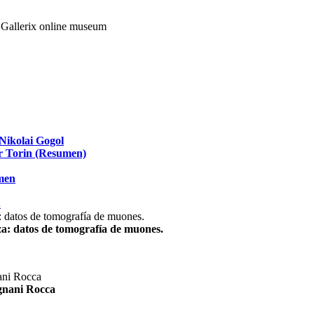
Nikolai Gogol
ir Torin (Resumen)
umen
.
za: datos de tomografía de muones.
agnani Rocca