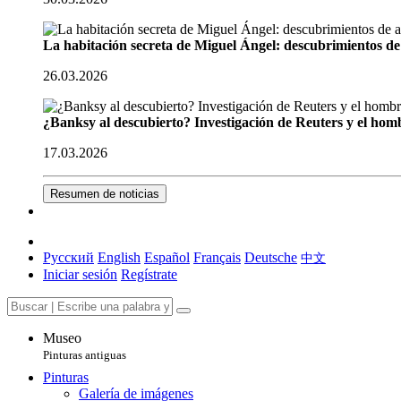
La habitación secreta de Miguel Ángel: descubrimientos de 
26.03.2026
¿Banksy al descubierto? Investigación de Reuters y el homb
17.03.2026
Resumen de noticias
Русский
English
Español
Français
Deutsche
中文
Iniciar sesión
Regístrate
Museo
Pinturas antiguas
Pinturas
Galería de imágenes