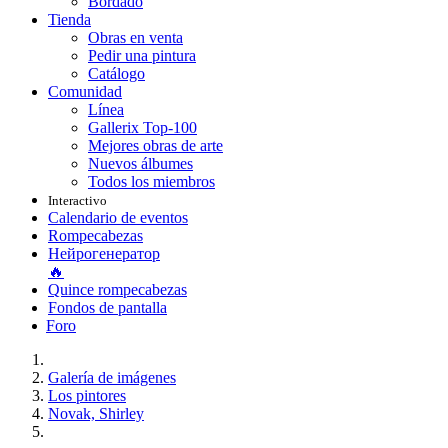
Bordado
Tienda
Obras en venta
Pedir una pintura
Catálogo
Comunidad
Línea
Gallerix Top-100
Mejores obras de arte
Nuevos álbumes
Todos los miembros
Interactivo
Calendario de eventos
Rompecabezas
Нейрогенератор
🔥
Quince rompecabezas
Fondos de pantalla
Foro
Galería de imágenes
Los pintores
Novak, Shirley