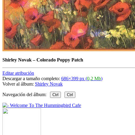
Shirley Novak
–
Colorado Poppy Patch
Editar atribución
Descargar a tamaño completo:
686×399 px (
0,2 Mb
)
Volver al álbum:
Shirley Novak
Navegación del álbum:
Ctrl
Ctrl