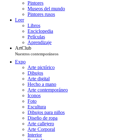
Pintores
Museos del mundo
Pintores rusos
Leer
Libros
Enciclopedia
Películas
Aprendizaje
ArtClub
Nuestros contemporáneos
Expo
Arte pictórico
Dibujos
Arte digital
Hecho a mano
Arte contemporáneo
Iconos
Foto
Escultura
Dibujos para niños
Diseño de ropa
Arte callejero
Arte Corporal
Interior