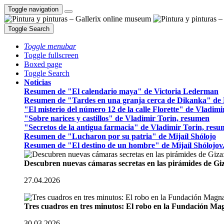
Toggle navigation
Toggle Search
Toggle menubar
Toggle fullscreen
Boxed page
Toggle Search
Noticias
Resumen de "El calendario maya" de Victoria Lederman
Resumen de "Tardes en una granja cerca de Dikanka" de 
"El misterio del número 12 de la calle Florette" de Vladim
"Sobre narices y castillos" de Vladimir Torin, resumen
"Secretos de la antigua farmacia" de Vladimir Torin, res
Resumen de "Lucharon por su patria" de Mijaíl Shólojo
Resumen de "El destino de un hombre" de Mijaíl Shólojov
Descubren nuevas cámaras secretas en las pirámides de Gi
27.04.2026
Tres cuadros en tres minutos: El robo en la Fundación M
30.03.2026