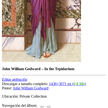
John William Godward
–
In the Tepidarium
Editar atribución
Descargar a tamaño completo:
1436×3071 px (
0,8 Mb
)
Pintor:
John William Godward
Ubicación: Private Collection
Navegación del álbum: