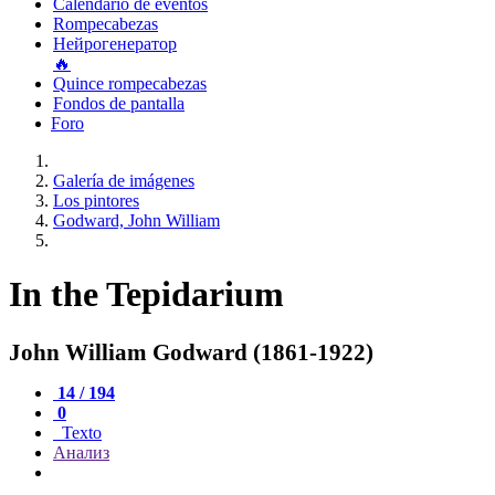
Calendario de eventos
Rompecabezas
Нейрогенератор
🔥
Quince rompecabezas
Fondos de pantalla
Foro
Galería de imágenes
Los pintores
Godward, John William
In the Tepidarium
John William Godward (1861-1922)
14 / 194
0
Texto
Анализ