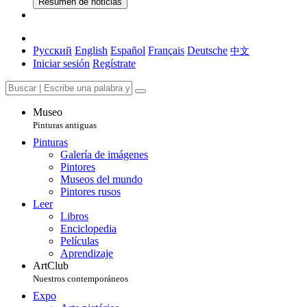
Resumen de noticias
Русский
English
Español
Français
Deutsche
中文
Iniciar sesión
Regístrate
Museo
Pinturas antiguas
Pinturas
Galería de imágenes
Pintores
Museos del mundo
Pintores rusos
Leer
Libros
Enciclopedia
Películas
Aprendizaje
ArtClub
Nuestros contemporáneos
Expo