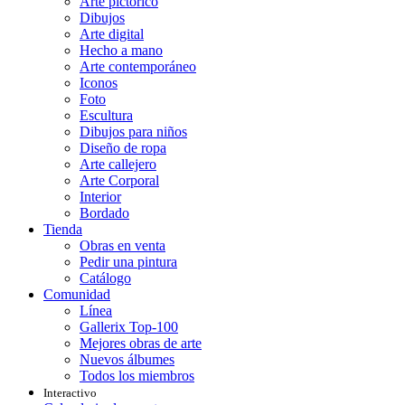
Arte pictórico
Dibujos
Arte digital
Hecho a mano
Arte contemporáneo
Iconos
Foto
Escultura
Dibujos para niños
Diseño de ropa
Arte callejero
Arte Corporal
Interior
Bordado
Tienda
Obras en venta
Pedir una pintura
Catálogo
Comunidad
Línea
Gallerix Top-100
Mejores obras de arte
Nuevos álbumes
Todos los miembros
Interactivo