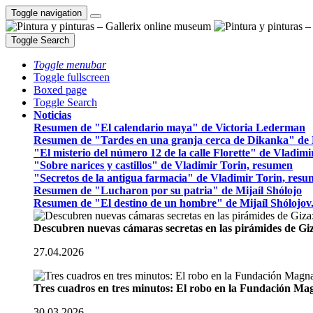
Toggle navigation
Toggle Search
Toggle menubar
Toggle fullscreen
Boxed page
Toggle Search
Noticias
Resumen de "El calendario maya" de Victoria Lederman
Resumen de "Tardes en una granja cerca de Dikanka" de 
"El misterio del número 12 de la calle Florette" de Vladim
"Sobre narices y castillos" de Vladimir Torin, resumen
"Secretos de la antigua farmacia" de Vladimir Torin, res
Resumen de "Lucharon por su patria" de Mijaíl Shólojo
Resumen de "El destino de un hombre" de Mijaíl Shólojov
Descubren nuevas cámaras secretas en las pirámides de Gi
27.04.2026
Tres cuadros en tres minutos: El robo en la Fundación M
30.03.2026