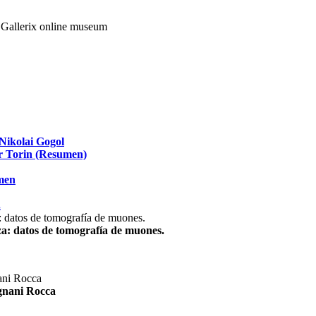
Nikolai Gogol
ir Torin (Resumen)
umen
.
za: datos de tomografía de muones.
agnani Rocca