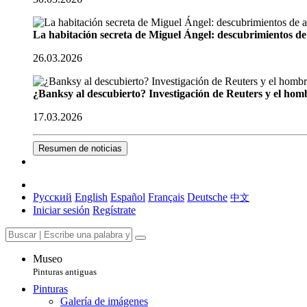
La habitación secreta de Miguel Ángel: descubrimientos de 
26.03.2026
¿Banksy al descubierto? Investigación de Reuters y el homb
17.03.2026
Resumen de noticias
Русский
English
Español
Français
Deutsche
中文
Iniciar sesión
Regístrate
Museo
Pinturas antiguas
Pinturas
Galería de imágenes