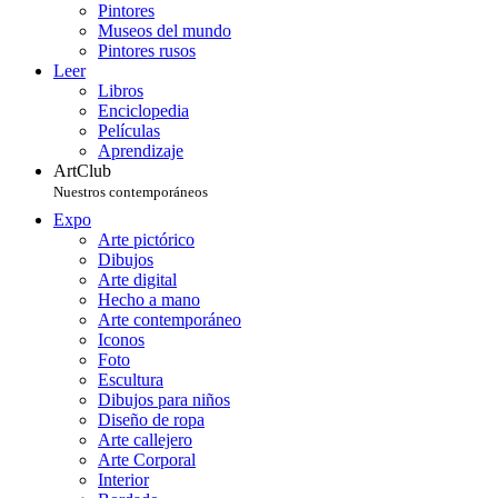
Pintores
Museos del mundo
Pintores rusos
Leer
Libros
Enciclopedia
Películas
Aprendizaje
ArtClub
Nuestros contemporáneos
Expo
Arte pictórico
Dibujos
Arte digital
Hecho a mano
Arte contemporáneo
Iconos
Foto
Escultura
Dibujos para niños
Diseño de ropa
Arte callejero
Arte Corporal
Interior