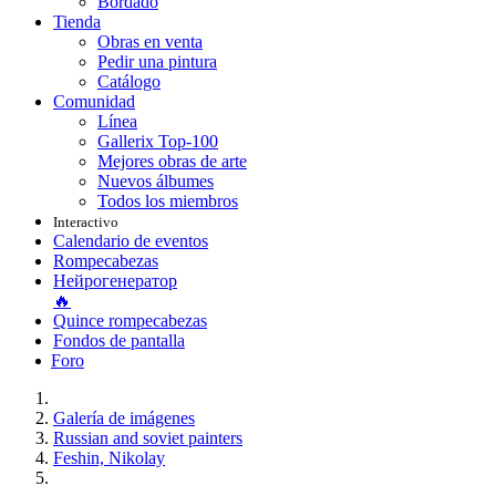
Bordado
Tienda
Obras en venta
Pedir una pintura
Catálogo
Comunidad
Línea
Gallerix Top-100
Mejores obras de arte
Nuevos álbumes
Todos los miembros
Interactivo
Calendario de eventos
Rompecabezas
Нейрогенератор
🔥
Quince rompecabezas
Fondos de pantalla
Foro
Galería de imágenes
Russian and soviet painters
Feshin, Nikolay