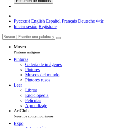
Resumen de noticias
Русский
English
Español
Français
Deutsche
中文
Iniciar sesión
Regístrate
Museo
Pinturas antiguas
Pinturas
Galería de imágenes
Pintores
Museos del mundo
Pintores rusos
Leer
Libros
Enciclopedia
Películas
Aprendizaje
ArtClub
Nuestros contemporáneos
Expo