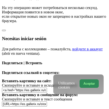
На эту операцию может потребоваться несколько секунд.
Информация появится в новом окне,
если открытие новых окон не запрещено в настройках вашего
браузера.
Necesitas iniciar sesión
Для работы с коллекциями – пожалуйста,
войдите в аккаунт
(abrir en nueva ventana).
Поделиться | Встроить
Поделиться ссылкой в соцсетях:
Вставить картинку на сайт:
Utilizamos
Aceptar
Скопируйте и вставьте в исходный код сайта
cookies
Вставить картинку в сообщение на форум:
Скопируйте и вставьте в текст сообщения