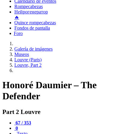
Calendario de eventos
Rompecabezas
Нейрогенератор
🔥
Quince rompecabezas
Fondos de pantalla
Foro
Galería de imágenes
Museos
Louvre (Paris)
Louvre, Part 2
Honoré Daumier – The
Defender
Part 2 Louvre
67 / 353
0
Texto