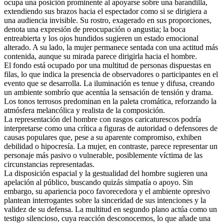
ocupa una posición prominente al apoyarse sobre una barandilla,
extendiendo sus brazos hacia el espectador como si se dirigiera a
una audiencia invisible. Su rostro, exagerado en sus proporciones,
denota una expresión de preocupación o angustia; la boca
entreabierta y los ojos hundidos sugieren un estado emocional
alterado. A su lado, la mujer permanece sentada con una actitud más
contenida, aunque su mirada parece dirigirla hacia el hombre.
El fondo está ocupado por una multitud de personas dispuestas en
filas, lo que indica la presencia de observadores o participantes en el
evento que se desarrolla. La iluminación es tenue y difusa, creando
un ambiente sombrío que acentúa la sensación de tensión y drama.
Los tonos terrosos predominan en la paleta cromática, reforzando la
atmósfera melancólica y realista de la composición.
La representación del hombre con rasgos caricaturescos podría
interpretarse como una crítica a figuras de autoridad o defensores de
causas populares que, pese a su aparente compromiso, exhiben
debilidad o hipocresía. La mujer, en contraste, parece representar un
personaje más pasivo o vulnerable, posiblemente víctima de las
circunstancias representadas.
La disposición espacial y la gestualidad del hombre sugieren una
apelación al público, buscando quizás simpatía o apoyo. Sin
embargo, su apariencia poco favorecedora y el ambiente opresivo
plantean interrogantes sobre la sinceridad de sus intenciones y la
validez de su defensa. La multitud en segundo plano actúa como un
testigo silencioso, cuya reacción desconocemos, lo que añade una