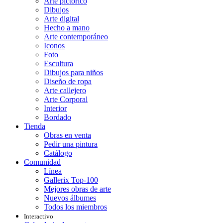
Arte pictórico
Dibujos
Arte digital
Hecho a mano
Arte contemporáneo
Iconos
Foto
Escultura
Dibujos para niños
Diseño de ropa
Arte callejero
Arte Corporal
Interior
Bordado
Tienda
Obras en venta
Pedir una pintura
Catálogo
Comunidad
Línea
Gallerix Top-100
Mejores obras de arte
Nuevos álbumes
Todos los miembros
Interactivo