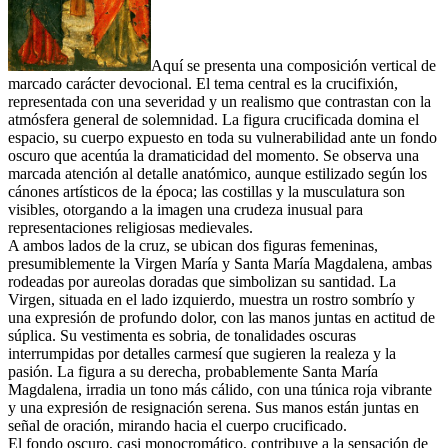
Aquí se presenta una composición vertical de
marcado carácter devocional. El tema central es la crucifixión,
representada con una severidad y un realismo que contrastan con la
atmósfera general de solemnidad. La figura crucificada domina el
espacio, su cuerpo expuesto en toda su vulnerabilidad ante un fondo
oscuro que acentúa la dramaticidad del momento. Se observa una
marcada atención al detalle anatómico, aunque estilizado según los
cánones artísticos de la época; las costillas y la musculatura son
visibles, otorgando a la imagen una crudeza inusual para
representaciones religiosas medievales.
A ambos lados de la cruz, se ubican dos figuras femeninas,
presumiblemente la Virgen María y Santa María Magdalena, ambas
rodeadas por aureolas doradas que simbolizan su santidad. La
Virgen, situada en el lado izquierdo, muestra un rostro sombrío y
una expresión de profundo dolor, con las manos juntas en actitud de
súplica. Su vestimenta es sobria, de tonalidades oscuras
interrumpidas por detalles carmesí que sugieren la realeza y la
pasión. La figura a su derecha, probablemente Santa María
Magdalena, irradia un tono más cálido, con una túnica roja vibrante
y una expresión de resignación serena. Sus manos están juntas en
señal de oración, mirando hacia el cuerpo crucificado.
El fondo oscuro, casi monocromático, contribuye a la sensación de