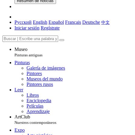
Resumen de noticias
Русский
English
Español
Français
Deutsche
中文
Iniciar sesión
Regístrate
Museo
Pinturas antiguas
Pinturas
Galería de imágenes
Pintores
Museos del mundo
Pintores rusos
Leer
Libros
Enciclopedia
Películas
Aprendizaje
ArtClub
Nuestros contemporáneos
Expo