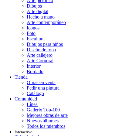
Arte pictórico
Dibujos
Arte digital
Hecho a mano
Arte contemporáneo
Iconos
Foto
Escultura
Dibujos para niños
Diseño de ropa
Arte callejero
Arte Corporal
Interior
Bordado
Tienda
Obras en venta
Pedir una pintura
Catálogo
Comunidad
Línea
Gallerix Top-100
Mejores obras de arte
Nuevos álbumes
Todos los miembros
Interactivo