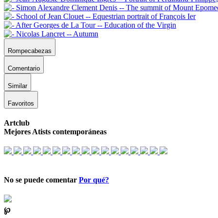
Rompecabezas
Comentario
Similar
Favoritos
Artclub
Mejores Atists contemporáneas
No se puede comentar
Por qué?
℘