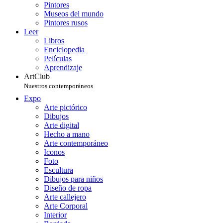
Pintores
Museos del mundo
Pintores rusos
Leer
Libros
Enciclopedia
Películas
Aprendizaje
ArtClub
Nuestros contemporáneos
Expo
Arte pictórico
Dibujos
Arte digital
Hecho a mano
Arte contemporáneo
Iconos
Foto
Escultura
Dibujos para niños
Diseño de ropa
Arte callejero
Arte Corporal
Interior