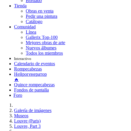
Bordado
Tienda
Obras en venta
Pedir una pintura
Catálogo
Comunidad
Línea
Gallerix Top-100
Mejores obras de arte
Nuevos álbumes
Todos los miembros
Interactivo
Calendario de eventos
Rompecabezas
Нейрогенератор
🔥
Quince rompecabezas
Fondos de pantalla
Foro
Galería de imágenes
Museos
Louvre (Paris)
Louvre, Part 3