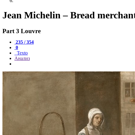
Jean Michelin – Bread merchant
Part 3 Louvre
235 / 354
0
Texto
Анализ