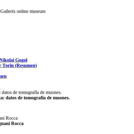
Nikolai Gogol
ir Torin (Resumen)
umen
.
za: datos de tomografía de muones.
agnani Rocca