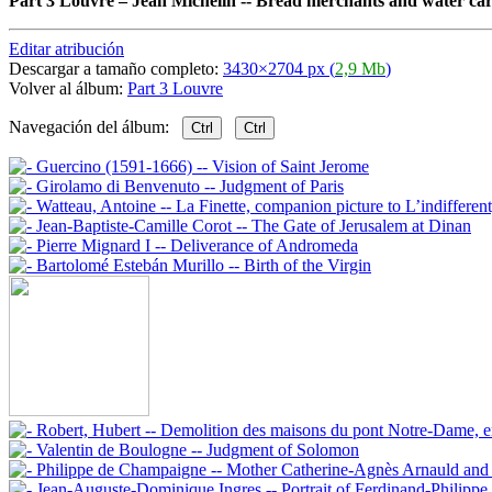
Part 3 Louvre
–
Jean Michelin -- Bread merchants and water car
Editar atribución
Descargar a tamaño completo:
3430×2704 px (
2,9 Mb
)
Volver al álbum:
Part 3 Louvre
Navegación del álbum:
Ctrl
Ctrl