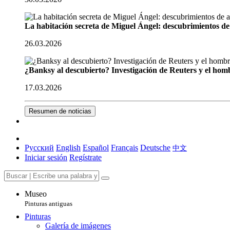
La habitación secreta de Miguel Ángel: descubrimientos de 
26.03.2026
¿Banksy al descubierto? Investigación de Reuters y el homb
17.03.2026
Resumen de noticias
Русский
English
Español
Français
Deutsche
中文
Iniciar sesión
Regístrate
Museo
Pinturas antiguas
Pinturas
Galería de imágenes