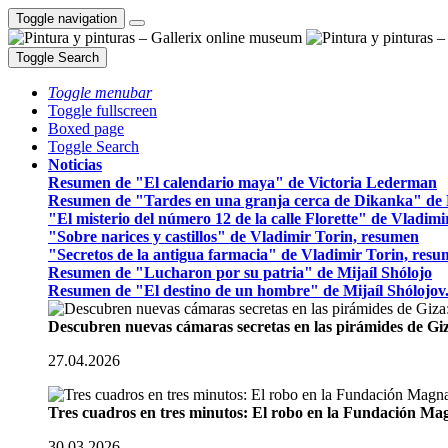
Toggle navigation
Toggle Search
Toggle menubar
Toggle fullscreen
Boxed page
Toggle Search
Noticias
Resumen de "El calendario maya" de Victoria Lederman
Resumen de "Tardes en una granja cerca de Dikanka" de 
"El misterio del número 12 de la calle Florette" de Vladim
"Sobre narices y castillos" de Vladimir Torin, resumen
"Secretos de la antigua farmacia" de Vladimir Torin, res
Resumen de "Lucharon por su patria" de Mijaíl Shólojo
Resumen de "El destino de un hombre" de Mijaíl Shólojov
Descubren nuevas cámaras secretas en las pirámides de Gi
27.04.2026
Tres cuadros en tres minutos: El robo en la Fundación M
30.03.2026